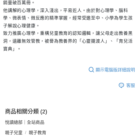
銷量破百萬冊。
他講解的心理學，深入淺出，平易近人。由於對心理學、腦科
學、微表情、微反應的精準掌握，經常受邀至中、小學為學生孩
子解說心理健康。
致力推廣心理學，重構兒童教育的認知邏輯，讓父母走出教養黑
洞，遠離無效管教，被譽為教養界的「心靈擺渡人」、「育兒活
寶典」。
顯示電腦版詳細說明
客服
商品相關分類 (2)
悅讀總部｜全站商品
親子兒童
親子教育