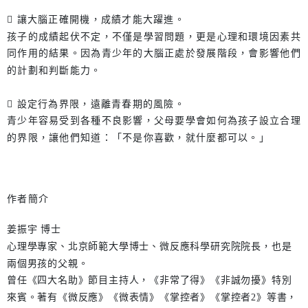
 讓大腦正確開機，成績才能大躍進。
孩子的成績起伏不定，不僅是學習問題，更是心理和環境因素共
同作用的結果。因為青少年的大腦正處於發展階段，會影響他們
的計劃和判斷能力。
 設定行為界限，遠離青春期的風險。
青少年容易受到各種不良影響，父母要學會如何為孩子設立合理
的界限，讓他們知道：「不是你喜歡，就什麼都可以。」
作者簡介
姜振宇 博士
心理學專家、北京師範大學博士、微反應科學研究院院長，也是
兩個男孩的父親。
曾任《四大名助》節目主持人，《非常了得》《非誠勿擾》特別
來賓。著有《微反應》《微表情》《掌控者》《掌控者2》等書，