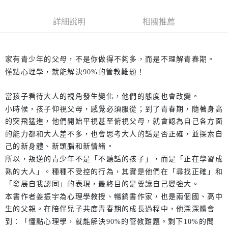
詳細說明
相關推薦
家有青少年的父母，不是你做得不夠多，而是不理解青春期。
懂點心理學，就能解決90%的管教難題！
當孩子看待大人的視角發生變化，他們的態度也會改變。
小時候，孩子仰視父母，感覺必須服從；到了青春期，隨著身高
的突飛猛進，他們開始平視甚至俯視父母，就會認為自己各方面
的能力都和大人差不多，也會思考大人的話是否正確，並探索自
己的新身體、新頭腦和新情緒。
所以，叛逆的青少年不是「不聽話的孩子」，而是「正在學習成
熟的大人」。種種不受控的行為，其實是他們在「尋找正確」和
「發展自我認同」的表現，最終目的是要讓自己變強大。
本書作者姜振宇為心理學教授、暢銷書作家，也是兩個國、高中
生的父親。在陪伴兒子共度青春期的成長過程中，他深深體會
到：「懂點心理學，就能解決90%的管教難題。剩下10%的問