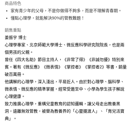
付款後全家取貨
商品特色
每筆NT$60，滿NT$499(含以上)免運費
家有青少年的父母，不是你做得不夠多，而是不理解青春期。
懂點心理學，就能解決90%的管教難題！
付款後7-11取貨
每筆NT$60，滿NT$499(含以上)免運費
銷售重點
姜振宇 博士
宅配
心理學專家、北京師範大學博士、微反應科學研究院院長，也是兩
每筆NT$100，滿NT$499(含以上)免運費
個男孩的父親。
曾任《四大名助》節目主持人，《非常了得》《非誠勿擾》特別來
賓。著有《微反應》《微表情》《掌控者》《掌控者2》等書，銷量
破百萬冊。
他講解的心理學，深入淺出，平易近人。由於對心理學、腦科學、
微表情、微反應的精準掌握，經常受邀至中、小學為學生孩子解說
心理健康。
致力推廣心理學，重構兒童教育的認知邏輯，讓父母走出教養黑
洞，遠離無效管教，被譽為教養界的「心靈擺渡人」、「育兒活寶
典」。