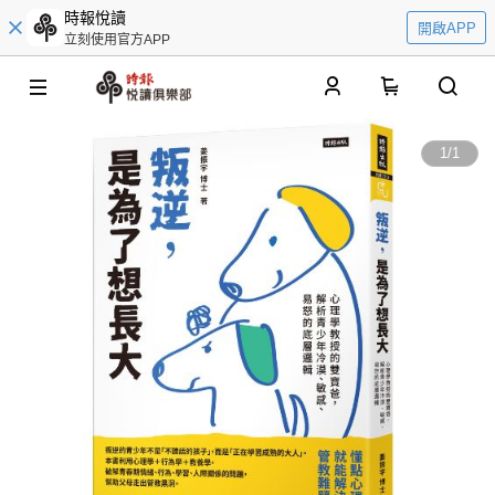
時報悅讀
開啟APP
立刻使用官方APP
0
1
/
1