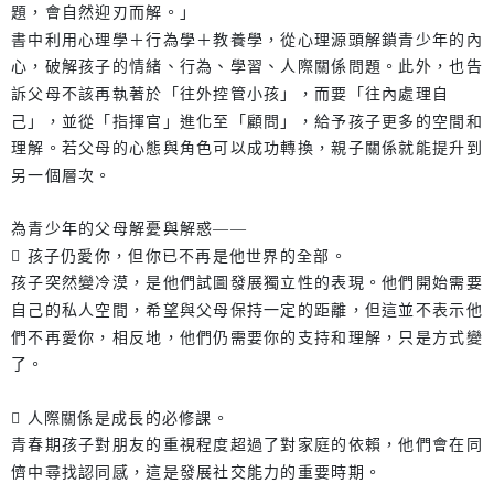
題，會自然迎刃而解。」
書中利用心理學＋行為學＋教養學，從心理源頭解鎖青少年的內
心，破解孩子的情緒、行為、學習、人際關係問題。此外，也告
訴父母不該再執著於「往外控管小孩」，而要「往內處理自
己」，並從「指揮官」進化至「顧問」，給予孩子更多的空間和
理解。若父母的心態與角色可以成功轉換，親子關係就能提升到
另一個層次。
為青少年的父母解憂與解惑——
 孩子仍愛你，但你已不再是他世界的全部。
孩子突然變冷漠，是他們試圖發展獨立性的表現。他們開始需要
自己的私人空間，希望與父母保持一定的距離，但這並不表示他
們不再愛你，相反地，他們仍需要你的支持和理解，只是方式變
了。
 人際關係是成長的必修課。
青春期孩子對朋友的重視程度超過了對家庭的依賴，他們會在同
儕中尋找認同感，這是發展社交能力的重要時期。