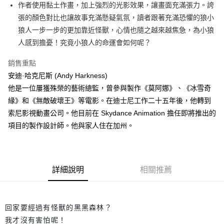
每筆NT$60，滿NT$499(含以上)免運費
作者使用黏土作畫，加上強烈的光影效果，讓畫面充滿張力。誇
張的顏色對比也讓故事充滿懸疑氣氛，讀者跟著充滿恐懼的狼小
付款後7-11取貨
狼人一步一步的更加靠近怪獸，心情也隨之越來越焦急，為小狼
每筆NT$60，滿NT$499(含以上)免運費
人感到擔憂！究竟小狼人的命運會如何呢？
宅配
銷售重點
每筆NT$100，滿NT$499(含以上)免運費
安迪·哈克尼斯 (Andy Harkness)
他是一位屢獲殊榮的藝術總監，曾參與製作《莫阿娜》、《冰雪奇
緣》和《無敵破壞王》等電影。在迪士尼工作二十五年後，他轉到
索尼影視動畫公司。他目前在 Skydance Animation 擔任即將推出的
項目的製作設計師。他與家人住在加州。
詳細說明
相關推薦
回家要經過有怪獸的黑黑森林？
我才沒有害怕呢！