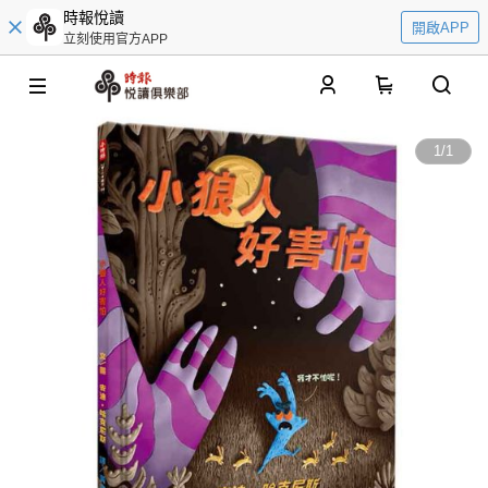
時報悅讀
開啟APP
立刻使用官方APP
0
1
/
1