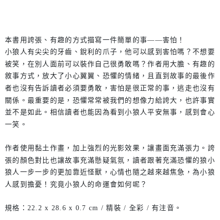
本書用誇張、有趣的方式描寫一件簡單的事——害怕！
小狼人有尖尖的牙齒、銳利的爪子，他可以感到害怕嗎？不想要
被笑，在別人面前可以裝作自己很勇敢嗎？作者用大膽、有趣的
敘事方式，放大了小心翼翼、恐懼的情緒，且直到故事的最後作
者也沒有告訴讀者必須要勇敢，害怕是很正常的事，逃走也沒有
關係。最重要的是，恐懼常常被我們的想像力給誇大，也許事實
並不是如此。相信讀者也能因為看到小狼人平安無事，感到會心
一笑。
作者使用黏土作畫，加上強烈的光影效果，讓畫面充滿張力。誇
張的顏色對比也讓故事充滿懸疑氣氛，讀者跟著充滿恐懼的狼小
狼人一步一步的更加靠近怪獸，心情也隨之越來越焦急，為小狼
人感到擔憂！究竟小狼人的命運會如何呢？
規格：22.2 x 28.6 x 0.7 cm / 精裝 / 全彩 / 有注音。