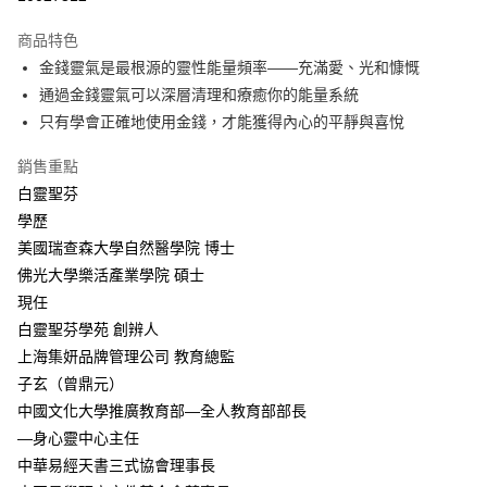
付款後全家取貨
商品特色
每筆NT$60，滿NT$499(含以上)免運費
金錢靈氣是最根源的靈性能量頻率——充滿愛、光和慷慨
通過金錢靈氣可以深層清理和療癒你的能量系統
付款後7-11取貨
只有學會正確地使用金錢，才能獲得內心的平靜與喜悅
每筆NT$60，滿NT$499(含以上)免運費
銷售重點
宅配
白靈聖芬
每筆NT$100，滿NT$499(含以上)免運費
學歷
美國瑞查森大學自然醫學院 博士
佛光大學樂活產業學院 碩士
現任
白靈聖芬學苑 創辨人
上海集妍品牌管理公司 教育總監
子玄（曾鼎元）
中國文化大學推廣教育部—全人教育部部長
—身心靈中心主任
中華易經天書三式協會理事長