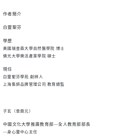
作者簡介
白靈聖芬
學歷
美國瑞查森大學自然醫學院 博士
佛光大學樂活產業學院 碩士
現任
白靈聖芬學苑 創辨人
上海集妍品牌管理公司 教育總監
子玄（曾鼎元）
中國文化大學推廣教育部—全人教育部部長
—身心靈中心主任