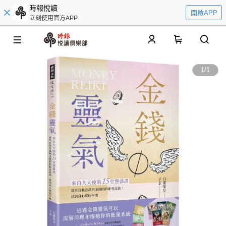
時報悅讀
開啟APP
立刻使用官方APP
0
1
/
1