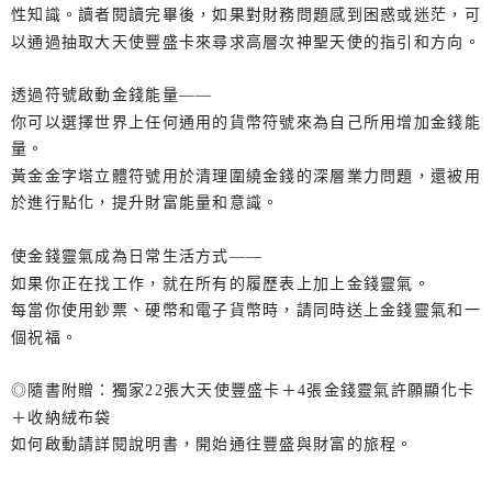
性知識。讀者閱讀完畢後，如果對財務問題感到困惑或迷茫，可
以通過抽取大天使豐盛卡來尋求高層次神聖天使的指引和方向。
透過符號啟動金錢能量——
你可以選擇世界上任何通用的貨幣符號來為自己所用增加金錢能
量。
黃金金字塔立體符號用於清理圍繞金錢的深層業力問題，還被用
於進行點化，提升財富能量和意識。
使金錢靈氣成為日常生活方式——
如果你正在找工作，就在所有的履歷表上加上金錢靈氣。
每當你使用鈔票、硬幣和電子貨幣時，請同時送上金錢靈氣和一
個祝福。
◎隨書附贈：獨家22張大天使豐盛卡＋4張金錢靈氣許願顯化卡
＋收納絨布袋
如何啟動請詳閱說明書，開始通往豐盛與財富的旅程。