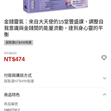
金錢靈氣：來自大天使的15堂豐盛課，調整自
我意識與金錢間的能量流動，達到身心靈的平
衡
超取滿NT$499免運
NT$600
NT$474
付款與運送方式
超取滿NT$499免運
付款方式
商品特色
信用卡一次付款
商品編號
運送方式
10027312