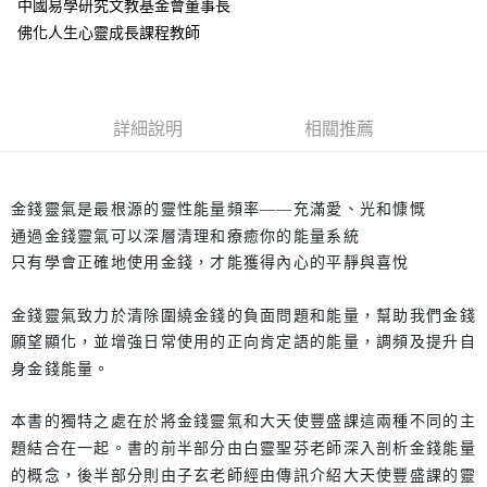
中國易學研究文教基金會董事長
佛化人生心靈成長課程教師
詳細說明
相關推薦
金錢靈氣是最根源的靈性能量頻率——充滿愛、光和慷慨
通過金錢靈氣可以深層清理和療癒你的能量系統
只有學會正確地使用金錢，才能獲得內心的平靜與喜悅
金錢靈氣致力於清除圍繞金錢的負面問題和能量，幫助我們金錢
願望顯化，並增強日常使用的正向肯定語的能量，調頻及提升自
身金錢能量。
本書的獨特之處在於將金錢靈氣和大天使豐盛課這兩種不同的主
題結合在一起。書的前半部分由白靈聖芬老師深入剖析金錢能量
的概念，後半部分則由子玄老師經由傳訊介紹大天使豐盛課的靈