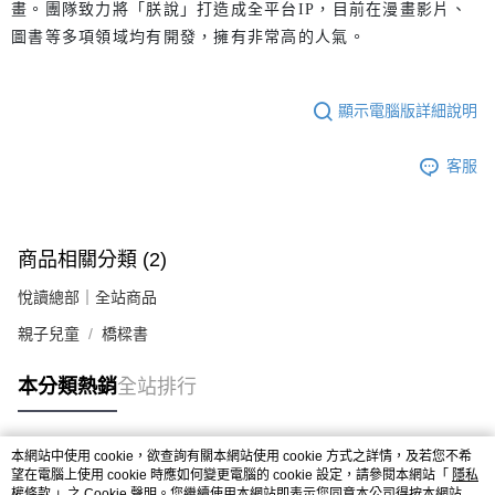
畫。團隊致力將「朕說」打造成全平台IP，目前在漫畫影片、
圖書等多項領域均有開發，擁有非常高的人氣。
顯示電腦版詳細說明
客服
商品相關分類 (2)
悅讀總部｜全站商品
親子兒童
橋樑書
本分類熱銷
全站排行
本網站中使用 cookie，欲查詢有關本網站使用 cookie 方式之詳情，及若您不希
熱門標籤
望在電腦上使用 cookie 時應如何變更電腦的 cookie 設定，請參閱本網站「
隱私
權條款
」之 Cookie 聲明。您繼續使用本網站即表示您同意本公司得按本網站使