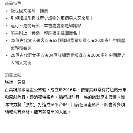
付款後全家取貨
商品特色
每筆NT$60，滿NT$499(含以上)免運費
厭世國文老師 推薦
引領知識型趣味歷史讀物的那個男人又來啦！
付款後7-11取貨
這可不是開玩笑，本書處處都是知識點。
每筆NT$60，滿NT$499(含以上)免運費
隨書附上「黃桑」印刷獨家插圖簽名！
宅配
22個古代文人墨客☆★52個詳細背景知識☆★2000多年中國歷
每筆NT$100，滿NT$499(含以上)免運費
史輕鬆看透
25個古代奇女子☆★34個詳細背景知識☆★2000多年中國歷史
人物大揭密
銷售重點
朕說．黃桑
百萬粉絲級漫畫公眾號，成立於2016年。依靠其非常有特色的形象
和原創內容，透過獨特視角，編撰出別具一格的幽默歷史漫畫。團
隊致力將「朕說」打造成全平台IP，目前在漫畫影片、圖書等多項
領域均有開發，擁有非常高的人氣。