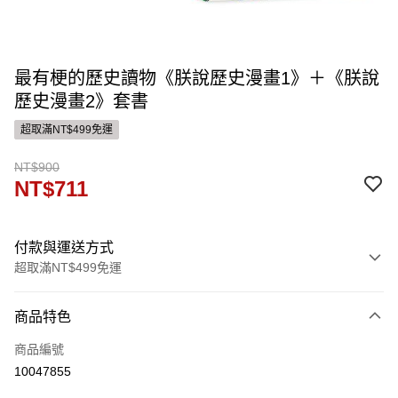
最有梗的歷史讀物《朕說歷史漫畫1》＋《朕說
歷史漫畫2》套書
超取滿NT$499免運
NT$900
NT$711
付款與運送方式
超取滿NT$499免運
付款方式
商品特色
信用卡一次付款
商品編號
運送方式
10047855