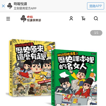
時報悅讀
開啟APP
立刻使用官方APP
0
1
/
1