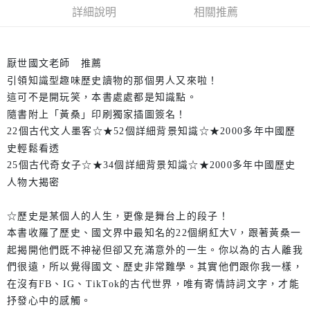
詳細說明
相關推薦
厭世國文老師 推薦
引領知識型趣味歷史讀物的那個男人又來啦！
這可不是開玩笑，本書處處都是知識點。
隨書附上「黃桑」印刷獨家插圖簽名！
22個古代文人墨客☆★52個詳細背景知識☆★2000多年中國歷
史輕鬆看透
25個古代奇女子☆★34個詳細背景知識☆★2000多年中國歷史
人物大揭密
☆歷史是某個人的人生，更像是舞台上的段子！
本書收羅了歷史、國文界中最知名的22個網紅大V，跟著黃桑一
起揭開他們既不神祕但卻又充滿意外的一生。你以為的古人離我
們很遠，所以覺得國文、歷史非常難學。其實他們跟你我一樣，
在沒有FB、IG、TikTok的古代世界，唯有寄情詩詞文字，才能
抒發心中的感觸。