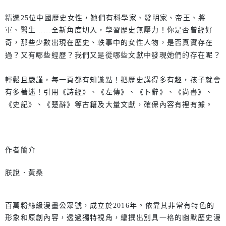
精選25位中國歷史女性，她們有科學家、發明家、帝王、將
軍、醫生……全新角度切入，學習歷史無壓力！你是否曾經好
奇，那些少數出現在歷史、軼事中的女性人物，是否真實存在
過？又有哪些經歷？我們又是從哪些文獻中發現她們的存在呢？
輕鬆且嚴謹，每一頁都有知識點！把歷史講得多有趣，孩子就會
有多著迷！引用《詩經》、《左傳》、《卜辭》、《尚書》、
《史記》、《楚辭》等古籍及大量文獻，確保內容有裡有據。
作者簡介
朕說．黃桑
百萬粉絲級漫畫公眾號，成立於2016年。依靠其非常有特色的
形象和原創內容，透過獨特視角，編撰出別具一格的幽默歷史漫