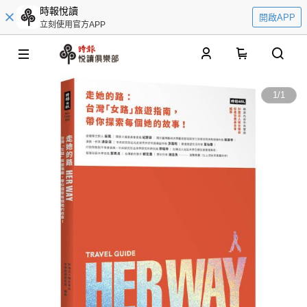
時報悅讀
開啟APP
立刻使用官方APP
0
1
/
1