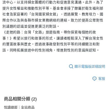
流中心，以支持婦女團體的行動力和促進意見溝通。此外，為了
提升女性權益和推動性別平等，基金會承接了隸屬於衛生福利部
社會及家庭署的「台灣國家婦女館」，透過展覽、教育培力、國
際合作以及與各縣市婦女業務網絡的連結，致力於提高公眾對性
別議題的認識並促進更廣泛的對話。
《走她的路：台灣「女路」旅遊指南，帶你探索每個她的故
事！》希望以旅行和故事的形式，讓讀者輕鬆深入了解台灣女性
的豐富故事與歷史，透過故事啟發對性別平等的持續關注和對
話，同時拓展旅途中的性別視角，增進對性別的意識與認知。
顯示電腦版詳細說明
客服
商品相關分類 (2)
悅讀總部｜全站商品