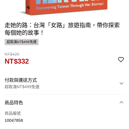
走她的路：台灣「女路」旅遊指南，帶你探索
每個她的故事！
超取滿NT$499免運
NT$420
NT$332
付款與運送方式
超取滿NT$499免運
付款方式
商品特色
信用卡一次付款
商品編號
運送方式
10047858