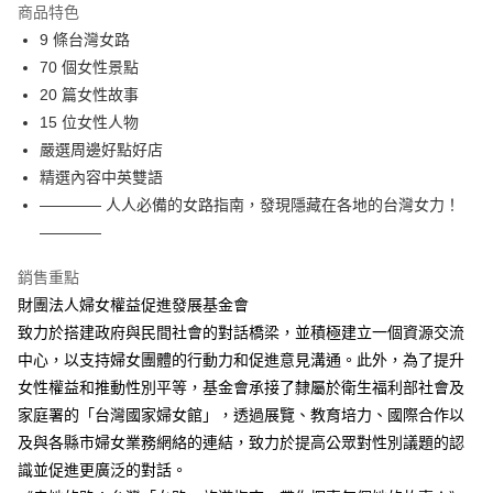
付款後全家取貨
商品特色
每筆NT$60，滿NT$499(含以上)免運費
9 條台灣女路
70 個女性景點
付款後7-11取貨
20 篇女性故事
每筆NT$60，滿NT$499(含以上)免運費
15 位女性人物
宅配
嚴選周邊好點好店
每筆NT$100，滿NT$499(含以上)免運費
精選內容中英雙語
———— 人人必備的女路指南，發現隱藏在各地的台灣女力！
————
銷售重點
財團法人婦女權益促進發展基金會
致力於搭建政府與民間社會的對話橋梁，並積極建立一個資源交流
中心，以支持婦女團體的行動力和促進意見溝通。此外，為了提升
女性權益和推動性別平等，基金會承接了隸屬於衛生福利部社會及
家庭署的「台灣國家婦女館」，透過展覽、教育培力、國際合作以
及與各縣市婦女業務網絡的連結，致力於提高公眾對性別議題的認
識並促進更廣泛的對話。