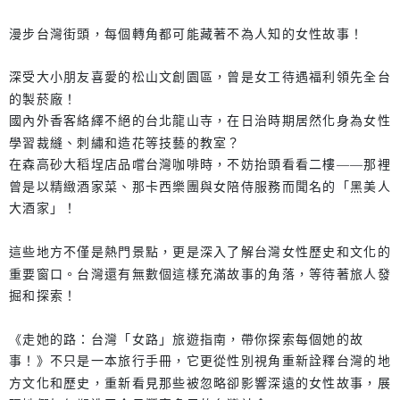
漫步台灣街頭，每個轉角都可能藏著不為人知的女性故事！
深受大小朋友喜愛的松山文創園區，曾是女工待遇福利領先全台
的製菸廠！
國內外香客絡繹不絕的台北龍山寺，在日治時期居然化身為女性
學習裁縫、刺繡和造花等技藝的教室？
在森高砂大稻埕店品嚐台灣咖啡時，不妨抬頭看看二樓——那裡
曾是以精緻酒家菜、那卡西樂團與女陪侍服務而聞名的「黑美人
大酒家」！
這些地方不僅是熱門景點，更是深入了解台灣女性歷史和文化的
重要窗口。台灣還有無數個這樣充滿故事的角落，等待著旅人發
掘和探索！
《走她的路：台灣「女路」旅遊指南，帶你探索每個她的故
事！》不只是一本旅行手冊，它更從性別視角重新詮釋台灣的地
方文化和歷史，重新看見那些被忽略卻影響深遠的女性故事，展