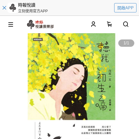
時報悅讀
開啟APP
立刻使用官方APP
0
1
/
1