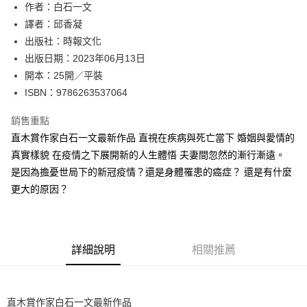
作者：白石一文
付款後全家取貨
譯者：邱香凝
每筆NT$60，滿NT$499(含以上)免運費
出版社：時報文化
付款後7-11取貨
出版日期：2023年06月13日
每筆NT$60，滿NT$499(含以上)免運費
開本：25開／平裝
ISBN：9786263537064
宅配
每筆NT$100，滿NT$499(含以上)免運費
銷售重點
直木賞作家白石一文最新作品 直視在疾病與死亡當下 婚姻與愛情的
真實樣貌 在疫情之下展開新的人生體悟 夫妻間忽然的漸行漸遠。
是因為擔憂世局下的新冠疫情？還是身體罹患的癌症？ 還是有什麼
更大的原因？
詳細說明
相關推薦
直木賞作家白石一文最新作品