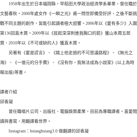
1958年出生於日本福岡縣，早稻田大學政治經濟學系畢業，曾任職於
文藝春秋。2000年處女作《一瞬之光》甫一問世即備受好評，之後不斷挑
戰不同主題的創作，皆能引起讀者極大迴響。2006年以《愛有多少》入圍
第136回直木賞。2009年以《拔起深深刺進我胸口的箭》獲山本周五郎
賞、2010年以《不可或缺的人》獲直木賞。
另著有《愛是謊言》、《踏上他走過的不可思議路程》、《無光之
海》、《一億元的分手費》、《沒有你，我無法成為小說家》(以上為時
報出版)等書。
譯者介紹
邱香凝
曾任職唱片公司、出版社、電腦娛樂產業，目前為專職譯者。喜愛閱
讀與書寫，用翻譯看世界。
Instagram：hsianghsiang3.0 做翻譯的邱香凝