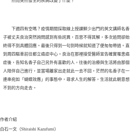
然而突然發生的疾病改變了什麼？
下週四有空嗎？疫情期間採取線上授課鮮少出門的英文講師名香
子被丈夫良治突然詢問感到有些詫異，百思不得其解，多次追問卻始
終得不到具體回應。最後只得到一句到時候就知道了便匆匆帶過。直
到周四驅車前往都立癌症中心。良治在那裡接受醫師宣告確實罹患癌
症後，告知名香子自己另外有喜歡的人，往後的治療與生活將由那個
人陪伴自己進行，並當場離家出走就此一去不回。茫然的名香子在一
連串宛如「蝴蝶效應」的事態中，尋求人生的解答，生活就此朝意想
不到的方向走去。
作者介紹
白石一文（Shiraishi Kazufumi）