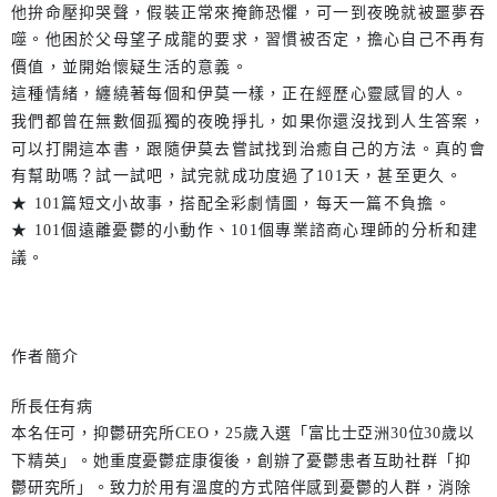
他拚命壓抑哭聲，假裝正常來掩飾恐懼，可一到夜晚就被噩夢吞
噬。他困於父母望子成龍的要求，習慣被否定，擔心自己不再有
價值，並開始懷疑生活的意義。
這種情緒，纏繞著每個和伊莫一樣，正在經歷心靈感冒的人。
我們都曾在無數個孤獨的夜晚掙扎，如果你還沒找到人生答案，
可以打開這本書，跟隨伊莫去嘗試找到治癒自己的方法。真的會
有幫助嗎？試一試吧，試完就成功度過了101天，甚至更久。
★ 101篇短文小故事，搭配全彩劇情圖，每天一篇不負擔。
★ 101個遠離憂鬱的小動作、101個專業諮商心理師的分析和建
議。
作者簡介
所長任有病
本名任可，抑鬱研究所CEO，25歲入選「富比士亞洲30位30歲以
下精英」。她重度憂鬱症康復後，創辦了憂鬱患者互助社群「抑
鬱研究所」。致力於用有溫度的方式陪伴感到憂鬱的人群，消除