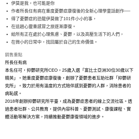
每筆NT$60，滿NT$499(含以上)免運費
伊莫是我，也可能是你
作者所長任有病在重度憂鬱症康復後的全新心理學童話創作──
付款後7-11取貨
得了憂鬱症的恐龍伊莫做了101件小小的事，
每筆NT$60，滿NT$499(含以上)免運費
在這趟心靈重感冒之旅逐漸康復。
宅配
給所有正在處於心理焦慮、憂鬱，以及高壓生活下的人們，
每筆NT$100，滿NT$499(含以上)免運費
在微小的日常中，找回屬於自己的生命價值。
銷售重點
所長任有病
本名任可，抑鬱研究所CEO，25歲入選「富比士亞洲30位30歲以下
精英」。她重度憂鬱症康復後，創辦了憂鬱患者互助社群「抑鬱研
究所」。致力於用有溫度的方式陪伴感到憂鬱的人群，消除患者的
病恥感。
2018年創辦抑鬱研究所平臺，成為憂鬱症患者的線上交流社區。透
過患者社群、公共教育，提供內容科普、憂鬱測試、康復課程、實
體活動等解決方案，持續推動憂鬱康復領域的進步。