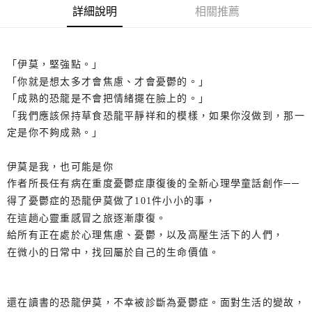
詳細說明
相關推薦
「伊莫，堅強點。」
「你就是想太多才會焦慮、才會憂鬱的。」
「成熟的恐龍是不會把情緒擺在臉上的。」
「我們應該保持草食恐龍平靜祥和的模樣，如果你沒做到，那一
定是你不夠成熟。」
伊莫是我，也可能是你
作者所長任有病在重度憂鬱症康復後的全新心理學童話創作──
得了憂鬱症的恐龍伊莫做了101件小小的事，
在這趟心靈重感冒之旅逐漸康復。
給所有正在處於心理焦慮、憂鬱，以及高壓生活下的人們，
在微小的日常中，找回屬於自己的生命價值。
還在讀書的恐龍伊莫，不幸被診斷為憂鬱症。面對生活的變故，