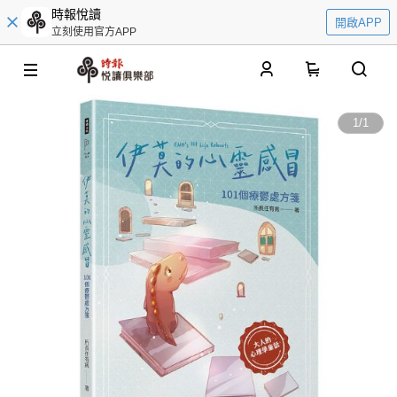
時報悅讀
開啟APP
立刻使用官方APP
0
1
/
1