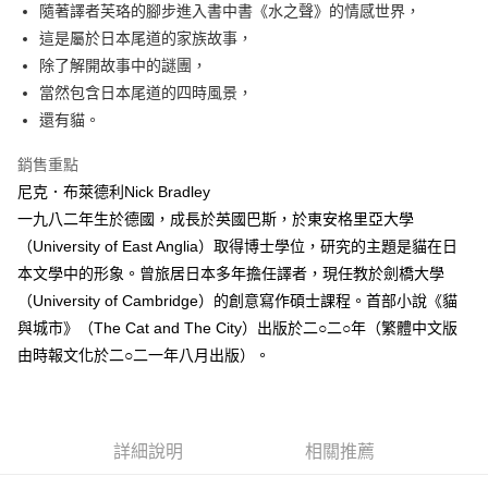
每筆NT$60，滿NT$499(含以上)免運費
隨著譯者芙珞的腳步進入書中書《水之聲》的情感世界，
這是屬於日本尾道的家族故事，
付款後7-11取貨
除了解開故事中的謎團，
每筆NT$60，滿NT$499(含以上)免運費
當然包含日本尾道的四時風景，
宅配
還有貓。
每筆NT$100，滿NT$499(含以上)免運費
銷售重點
尼克．布萊德利Nick Bradley
一九八二年生於德國，成長於英國巴斯，於東安格里亞大學
（University of East Anglia）取得博士學位，研究的主題是貓在日
本文學中的形象。曾旅居日本多年擔任譯者，現任教於劍橋大學
（University of Cambridge）的創意寫作碩士課程。首部小說《貓
與城市》（The Cat and The City）出版於二○二○年（繁體中文版
由時報文化於二○二一年八月出版）。
詳細說明
相關推薦