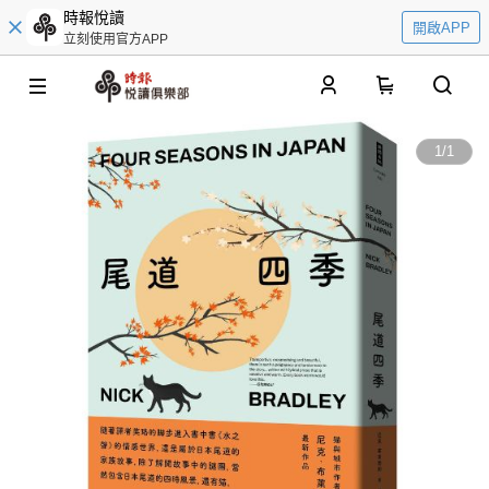
時報悅讀
開啟APP
立刻使用官方APP
0
1
/
1