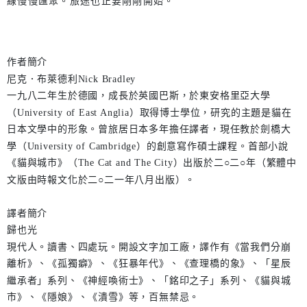
線慢慢匯聚。旅途也正要剛剛開始。
作者簡介
尼克．布萊德利Nick Bradley
一九八二年生於德國，成長於英國巴斯，於東安格里亞大學
（University of East Anglia）取得博士學位，研究的主題是貓在
日本文學中的形象。曾旅居日本多年擔任譯者，現任教於劍橋大
學（University of Cambridge）的創意寫作碩士課程。首部小說
《貓與城市》（The Cat and The City）出版於二○二○年（繁體中
文版由時報文化於二○二一年八月出版）。
譯者簡介
歸也光
現代人。讀書、四處玩。開設文字加工廠，譯作有《當我們分崩
離析》、《孤獨癖》、《狂暴年代》、《查理橋的象》、「星辰
繼承者」系列、《神經喚術士》、「銘印之子」系列、《貓與城
市》、《隱娘》、《潰雪》等，百無禁忌。