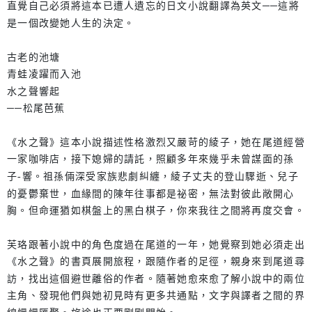
直覺自己必須將這本已遭人遺忘的日文小說翻譯為英文──這將
是一個改變她人生的決定。
古老的池塘
青蛙凌躍而入池
水之聲響起
──松尾芭蕉
《水之聲》這本小說描述性格激烈又嚴苛的綾子，她在尾道經營
一家咖啡店，接下媳婦的請託，照顧多年來幾乎未曾謀面的孫
子-響。祖孫倆深受家族悲劇糾纏，綾子丈夫的登山驟逝、兒子
的憂鬱棄世，血緣間的陳年往事都是祕密，無法對彼此敞開心
胸。但命運猶如棋盤上的黑白棋子，你來我往之間將再度交會。
芙珞跟著小說中的角色度過在尾道的一年，她覺察到她必須走出
《水之聲》的書頁展開旅程，跟隨作者的足徑，親身來到尾道尋
訪，找出這個避世離俗的作者。隨著她愈來愈了解小說中的兩位
主角、發現他們與她初見時有更多共通點，文字與譯者之間的界