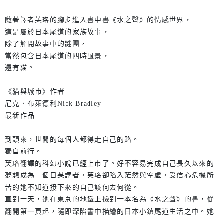
隨著譯者芙珞的腳步進入書中書《水之聲》的情感世界，
這是屬於日本尾道的家族故事，
除了解開故事中的謎團，
當然包含日本尾道的四時風景，
還有貓。
《貓與城市》作者
尼克．布萊德利Nick Bradley
最新作品
到頭來，世間的每個人都得走自己的路。
獨自前行。
芙珞翻譯的科幻小說已經上市了。好不容易完成自己長久以來的
夢想成為一個日英譯者，芙珞卻陷入茫然與空虛，受信心危機所
苦的她不知道接下來的自己該何去何從。
直到一天，她在東京的地鐵上撿到一本名為《水之聲》的書，從
翻開第一頁起，隨即深陷書中描繪的日本小鎮尾道生活之中。她