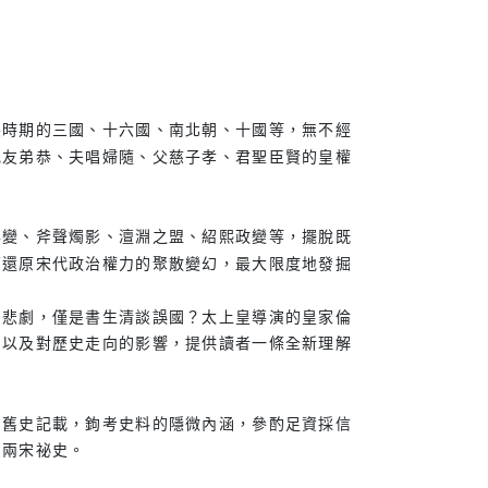
裂時期的三國、十六國、南北朝、十國等，無不經
兄友弟恭、夫唱婦隨、父慈子孝、君聖臣賢的皇權
兵變、斧聲燭影、澶淵之盟、紹熙政變等，擺脫既
繭還原宋代政治權力的聚散變幻，最大限度地發掘
的悲劇，僅是書生清談誤國？太上皇導演的皇家倫
，以及對歷史走向的影響，提供讀者一條全新理解
的舊史記載，鉤考史料的隱微內涵，參酌足資採信
的兩宋祕史。