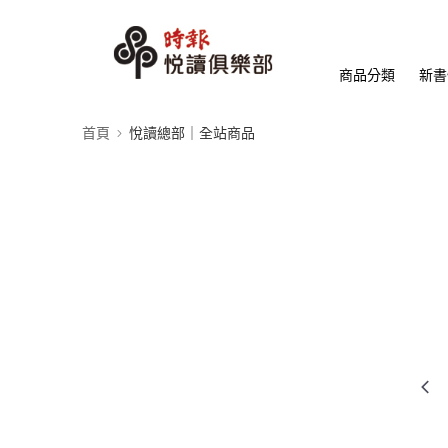
商品分類
新書
首頁
悅讀總部｜全站商品