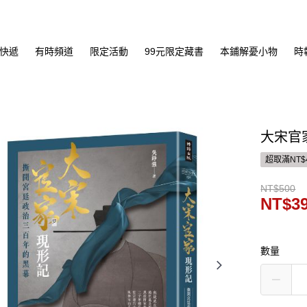
快遞
有時頻道
限定活動
99元限定藏書
本鋪解憂小物
時
大宋官
超取滿NT$
NT$500
NT$3
數量