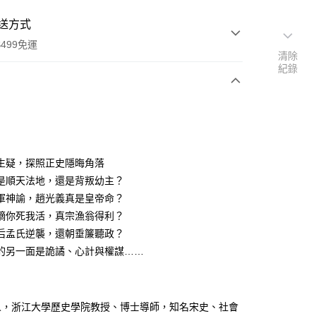
送方式
499免運
清除
紀錄
次付款
生疑，探照正史隱晦角落
家取貨
是順天法地，還是背叛幼主？
0，滿NT$499(含以上)免運費
軍神諭，趙光義真是皇帝命？
嫡你死我活，真宗漁翁得利？
1取貨
后孟氏逆襲，還朝垂簾聽政？
0，滿NT$499(含以上)免運費
的另一面是詭譎、心計與權謀……
00，滿NT$499(含以上)免運費
人，浙江大學歷史學院教授、博士導師，知名宋史、社會