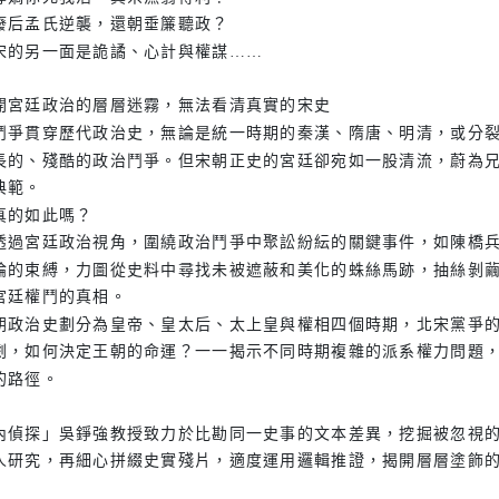
廢后孟氏逆襲，還朝垂簾聽政？
宋的另一面是詭譎、心計與權謀……
開宮廷政治的層層迷霧，無法看清真實的宋史
鬥爭貫穿歷代政治史，無論是統一時期的秦漢、隋唐、明清，或分
長的、殘酷的政治鬥爭。但宋朝正史的宮廷卻宛如一股清流，蔚為
典範。
真的如此嗎？
透過宮廷政治視角，圍繞政治鬥爭中聚訟紛紜的關鍵事件，如陳橋
論的束縛，力圖從史料中尋找未被遮蔽和美化的蛛絲馬跡，抽絲剝
宮廷權鬥的真相。
朝政治史劃分為皇帝、皇太后、太上皇與權相四個時期，北宋黨爭
劇，如何決定王朝的命運？一一揭示不同時期複雜的派系權力問題
的路徑。
內偵探」吳錚強教授致力於比勘同一史事的文本差異，挖掘被忽視
人研究，再細心拼綴史實殘片，適度運用邏輯推證，揭開層層塗飾