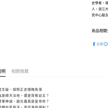
史學者，
人，浙江
究中心副
商品相關分
悅讀總部
分享
人文史哲
說明
相關推薦
處生疑，探照正史隱晦角落
胤是順天法地，還是背叛幼主？
將軍神諭，趙光義真是皇帝命？
奪嫡你死我活，真宗漁翁得利？