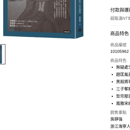
付款與運
超取滿NT$
付款方式
商品特色
信用卡一
商品編號
10105962
商品特色
運送方式
無疑處
付款後全
趙匡胤
每筆NT$6
黑殺將
三子奪
付款後7-1
哲宗廢
每筆NT$6
風雅宋
宅配
銷售重點
每筆NT$1
吳錚強
浙江海寧