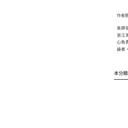
作者
吳錚
浙江
心負
論者
本分類