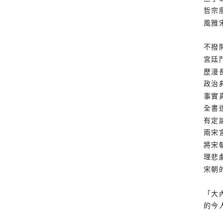
哲宗
風雅
不撥
宮廷
歷漫
政治
事實
全書
有定
兩宋
將宋
理悲
宋朝
「大
的今