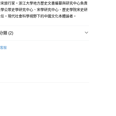
尋宋旅行家。浙江大學地方歷史文書編纂與研究中心負責
大學公眾史學研究中心、宋學研究中心、歷史學院宋史研
主任。現代社會科學視野下的中國文化本體論者。
類 (2)
｜全站商品
客服
歷史