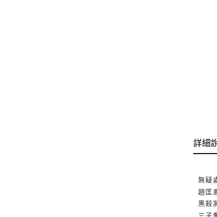
詳細
無疑
趙匡
黑殺
三子