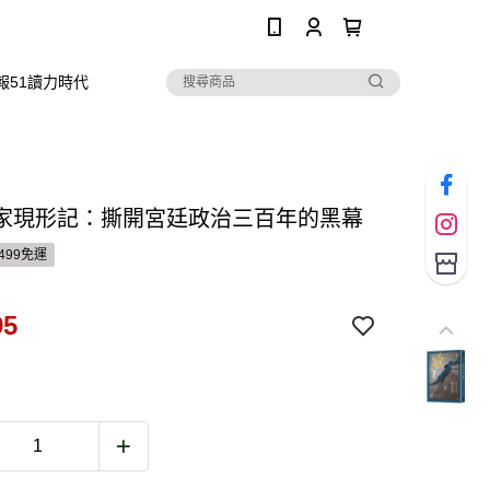
0
報51讀力時代
家現形記：撕開宮廷政治三百年的黑幕
499免運
95