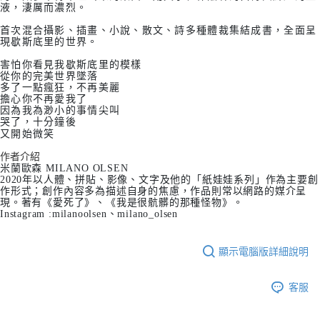
液，淒厲而濃烈。
首次混合攝影、插畫、小說、散文、詩多種體裁集結成書，全面呈
現歇斯底里的世界。
害怕你看見我歇斯底里的模樣
從你的完美世界墜落
多了一點瘋狂，不再美麗
擔心你不再愛我了
因為我為渺小的事情尖叫
哭了，十分鐘後
又開始微笑
作者介紹
米蘭歐森 MILANO OLSEN
2020年以人體、拼貼、影像、文字及他的「紙娃娃系列」作為主要創
作形式；創作內容多為描述自身的焦慮，作品則常以網路的媒介呈
現。著有《愛死了》、《我是很骯髒的那種怪物》。
Instagram :milanoolsen、milano_olsen
顯示電腦版詳細說明
客服