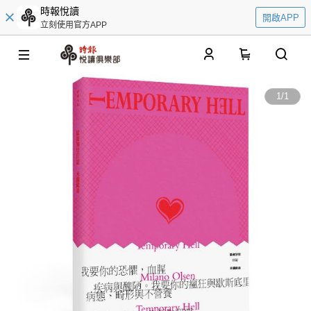
時報悅讀
開啟APP
立刻使用官方APP
0
1
/
1