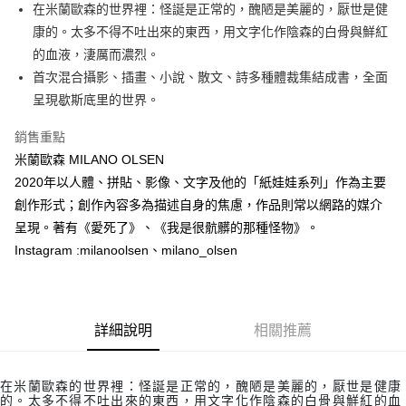
每筆NT$60，滿NT$499(含以上)免運費
在米蘭歐森的世界裡：怪誕是正常的，醜陋是美麗的，厭世是健
康的。太多不得不吐出來的東西，用文字化作陰森的白骨與鮮紅
付款後7-11取貨
的血液，淒厲而濃烈。
每筆NT$60，滿NT$499(含以上)免運費
首次混合攝影、插畫、小說、散文、詩多種體裁集結成書，全面
宅配
呈現歇斯底里的世界。
每筆NT$100，滿NT$499(含以上)免運費
銷售重點
米蘭歐森 MILANO OLSEN
2020年以人體、拼貼、影像、文字及他的「紙娃娃系列」作為主要
創作形式；創作內容多為描述自身的焦慮，作品則常以網路的媒介
呈現。著有《愛死了》、《我是很骯髒的那種怪物》。
Instagram :milanoolsen、milano_olsen
詳細說明
相關推薦
在米蘭歐森的世界裡：怪誕是正常的，醜陋是美麗的，厭世是健康
的。太多不得不吐出來的東西，用文字化作陰森的白骨與鮮紅的血