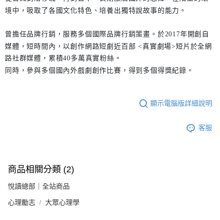
境中，吸取了各國文化特色、培養出獨特說故事的能力。
曾擔任品牌行銷，服務多個國際品牌行銷策畫。於2017年開創自
媒體，短時間內，以創作網路短劇近百部 <真實劇場>短片於全網
路社群媒體，累積40多萬真實粉絲。
同時，參與多個國內外戲劇創作比賽，得到多個得獎紀錄。
顯示電腦版詳細說明
客服
商品相關分類 (2)
悅讀總部｜全站商品
心理勵志
大眾心理學