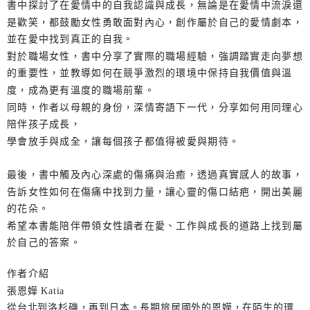
書中探討了在愛情中的自我認識與成長，無論是在愛情中流淚還
是歡笑，都鼓勵女性勇敢面對內心，創作屬於自己的愛情劇本，
並在愛中找到真正的自我。
對於職場女性，書中分享了實際的職場經驗，強調踏實走向夢想
的重要性，並教導如何在競爭激烈的環境中保持自我價值與溫
度，成為更有溫度的職場前輩。
同時，作者以母親的身份，深情寄語下一代，分享如何用同理心
陪伴孩子成長，
學會放手與成全，讓每個孩子都值得被愛與期待。
最後，書中觸及內心深處的傷痛與治癒，透過真實感人的故事，
告訴女性如何在傷痛中找到力量，讓心靈的傷口結疤，開出美麗
的花朵。
希望本書能陪伴帶領女性讀者在愛、工作與成長的道路上找到屬
於自己的答案。
作者介紹
張恩嬅 Katia
從台北到洛杉磯，再到日本。長期旅居國外的恩嬅，在陌生的環