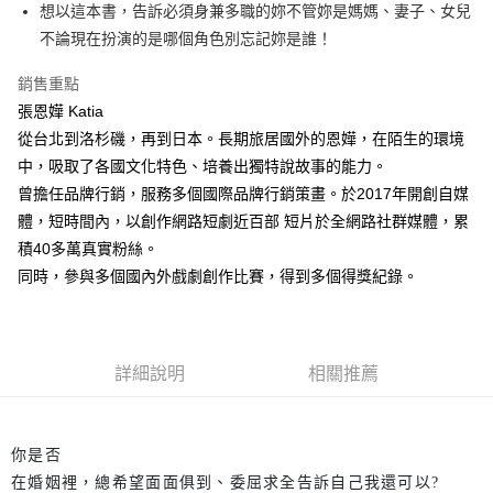
每筆NT$60，滿NT$499(含以上)免運費
想以這本書，告訴必須身兼多職的妳不管妳是媽媽、妻子、女兒
不論現在扮演的是哪個角色別忘記妳是誰！
付款後7-11取貨
每筆NT$60，滿NT$499(含以上)免運費
銷售重點
張恩嬅 Katia
宅配
從台北到洛杉磯，再到日本。長期旅居國外的恩嬅，在陌生的環境
每筆NT$100，滿NT$499(含以上)免運費
中，吸取了各國文化特色、培養出獨特說故事的能力。
曾擔任品牌行銷，服務多個國際品牌行銷策畫。於2017年開創自媒
體，短時間內，以創作網路短劇近百部 短片於全網路社群媒體，累
積40多萬真實粉絲。
同時，參與多個國內外戲劇創作比賽，得到多個得獎紀錄。
詳細說明
相關推薦
你是否
在婚姻裡，總希望面面俱到、委屈求全告訴自己我還可以?