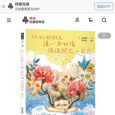
時報悅讀
開啟APP
立刻使用官方APP
0
1
/
1