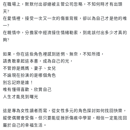
在職場上，默默付出卻總被主管公司忽略，不知何時才有出頭
天?
在愛情裡，接受一次又一次的傷害背叛，卻以為自己才是他的唯
一?
在親情中，分擔家中經濟接住情緒勒索，到底該付出多少才真的
夠?
如果，你在這些角色裡感到迷惘、無奈，不知所措，
請勇敢拿起這本書，成為自己的光，
不管妳是媽媽、妻子、女兒
不論現在扮演的是哪個角色
別忘記妳是誰！
唯有懂得喜歡、欣賞自己
人生才能見到曙光
這是專為女性讀者而寫，從女性多元的角色探討如何找回快樂，
縱使偶爾會受傷，但只要能從挫折傷痕中學習，相信一定能找回
屬於自己的幸福生活。