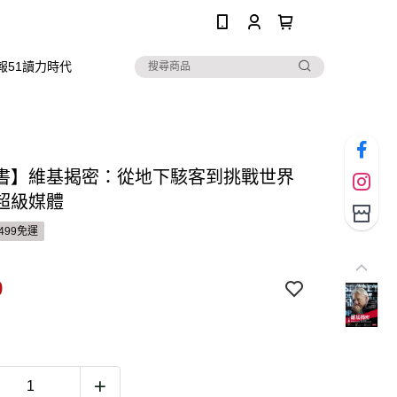
0
報51讀力時代
書】維基揭密：從地下駭客到挑戰世界
超級媒體
499免運
9