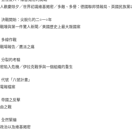
友人歡慶除夕／世界初識維基揭密／多敵、多譽：德國聯邦情報局、英國民族黨
 決戰開始：尖銳化的二○一○年
的戰壕與第一件驚人新聞／美國歷史上最大叛國案
章 多線作戰
汗戰場報告／鷹派之痛
章 分裂的考驗
揭密陷入危機／伊拉克戰爭與一個組織的重生
章 代號「八號計畫」
館電報檔案
章 帝國之反擊
自由之戰
章 全然緊繃
、政治以及維基揭密