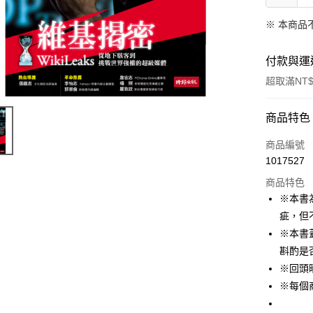
※ 本商品
付款與運
超取滿NT$
付款方式
商品特色
信用卡一
商品編號
1017527
ATM付款
商品特色
※本書
運送方式
疵，但
※本書
付款後全
斟酌是
每筆NT$6
※回頭
付款後7-1
※每個
每筆NT$6