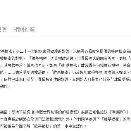
說明
相關推薦
基揭密」是二十一世紀以來最勁爆的媒體，以揭露各種匿名提供的機密檔案為
被揭密的對象。 「維基揭密」因此樹敵無數，世界最強大的國家美國，更視
止其募款帳戶；俄國也表示，如果「維 基揭密」敢洩露任何俄羅斯機密，將
結。……儘管受到強權環伺，「維基揭密」仍於近年奪得多項 國際級人權獎、
」儼然已成為目前全世界最被關注的媒體，其創始人阿桑傑也成為全球最受爭
的動作。
揭密：從地下駭客 到挑戰世界強權的超級媒體》為德國知名雜誌《明鏡週刊
本身專長於網路安全與司法情報議題之 外，他們同時參與了「維基揭密」的
書可被視為全面了解「維基揭秘」的第一本中文譯作。