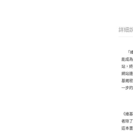
詳細
「維
能成為
站，終
網站連
基揭密
一步
《維基
者除了
這本