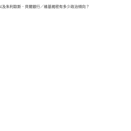
以及朱利歐斯．貝爾銀行／維基揭密有多少政治傾向？