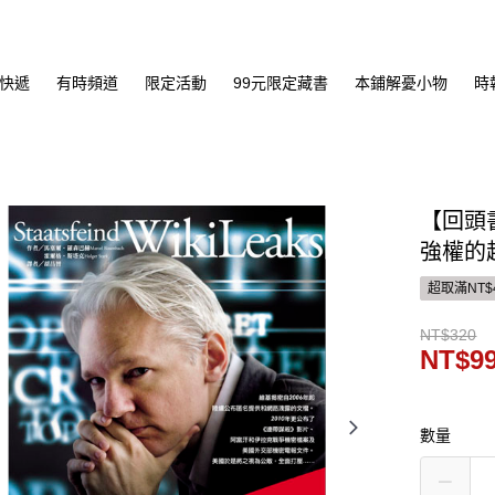
快遞
有時頻道
限定活動
99元限定藏書
本鋪解憂小物
時
【回頭
強權的
超取滿NT$
NT$320
NT$9
數量