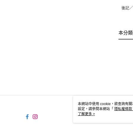
後記
本分類
本網站中使用 cookie，欲查詢有關
設定，請參閱本網站「
隱私權條款
使用 cookie。
了解更多 >