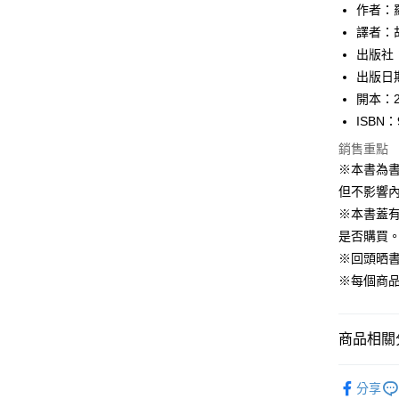
作者：羅森
宅配
譯者：
每筆NT$1
出版社
出版日期
開本：2
ISBN：
銷售重點
※本書為
但不影響內
※本書蓋
是否購買
※回頭晒
※每個商
商品相關分
99元限定
分享