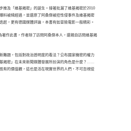
步推及「維基揭密」的誕生。接著批漏了維基揭密於2010
寧爆料被緝經過，並還原了阿桑傑被控性侵事件及維基揭密
潮迭起，更有德國媒體評論，本書有如冒險電影一般精彩。
為著作此書，作者除了訪問阿桑傑本人，還親自訪問維基揭
的新難題，包括對政治透明度的看法？公布國家機密的權力
維基揭密」在未來新聞媒體發展所扮演的角色是什麼？……
人既有的價值觀，這也是活在現實世界的人們，不可忽視從