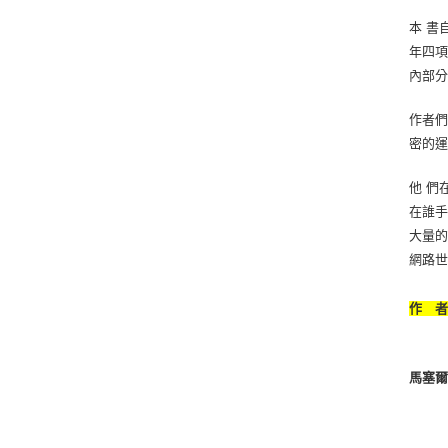
本 書
年四項
內部分
作者
密的
他 們
在誰手
大量的
網路
作 
馬塞爾．