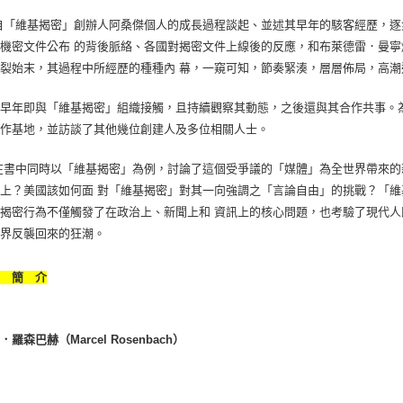
自「維基揭密」創辦人阿桑傑個人的成長過程談起、並述其早年的駭客經歷，逐
機密文件公布 的背後脈絡、各國對揭密文件上線後的反應，和布萊德雷．曼
裂始末，其過程中所經歷的種種內 幕，一窺可知，節奏緊湊，層層佈局，高
們早年即與「維基揭密」組織接觸，且持續觀察其動態，之後還與其合作共事。
運作基地，並訪談了其他幾位創建人及多位相關人士。
在書中同時以「維基揭密」為例，討論了這個受爭議的「媒體」為全世界帶來
上？美國該如何面 對「維基揭密」對其一向強調之「言論自由」的挑戰？「
揭密行為不僅觸發了在政治上、新聞上和 資訊上的核心問題，也考驗了現代
世界反襲回來的狂潮。
者 簡 介
羅森巴赫（Marcel Rosenbach）