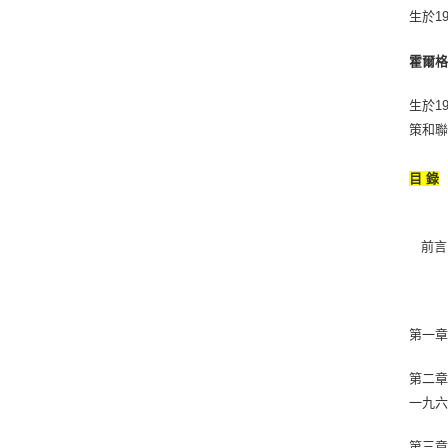
生於1
霍爾格．
生於1
策和
目 錄
前言
第一章
第二
一九
第三