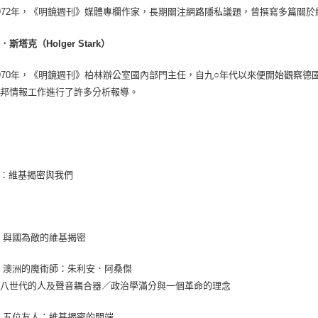
972年，《明鏡週刊》媒體專欄作家，長期關注網路隱私議題，曾撰寫多篇關
斯塔克（Holger Stark）
970年，《明鏡週刊》柏林辦公室國內部門主任，自九○年代以來便開始觀察
聯邦情報工作進行了許多分析報導。
：維基揭密與我們
 與國為敵的維基揭密
章 澳洲的魔術師：朱利安．阿桑傑
六八世代的人及聲音耦合器／政治學滿分與一個革命的理念
章 五位友人：維基揭密的開端