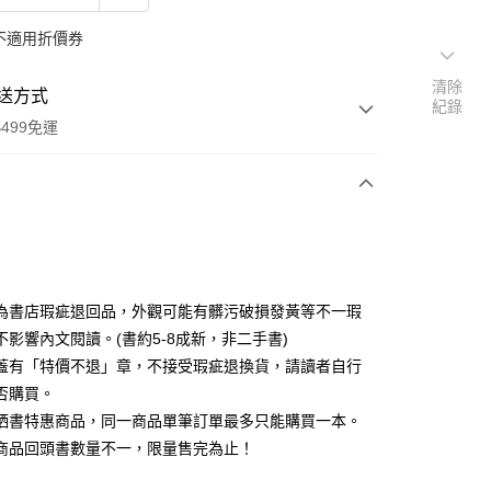
不適用折價券
清除
送方式
紀錄
499免運
次付款
為書店瑕疵退回品，外觀可能有髒污破損發黃等不一瑕
不影響內文閱讀。(書約5-8成新，非二手書)
蓋有「特價不退」章，不接受瑕疵退換貨，請讀者自行
家取貨
否購買。
0，滿NT$499(含以上)免運費
晒書特惠商品，同一商品單筆訂單最多只能購買一本。
1取貨
商品回頭書數量不一，限量售完為止！
0，滿NT$499(含以上)免運費