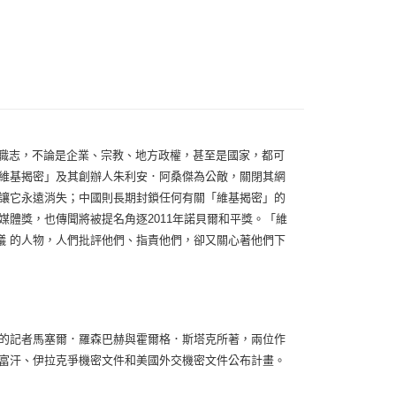
職志，不論是企業、宗教、地方政權，甚至是國家，都可
「維基揭密」及其創辦人朱利安．阿桑傑為公敵，關閉其網
會讓它永遠消失；中國則長期封鎖任何有關「維基揭密」的
媒體獎，也傳聞將被提名角逐2011年諾貝爾和平獎。「維
議 的人物，人們批評他們、指責他們，卻又關心著他們下
》的記者馬塞爾．羅森巴赫與霍爾格．斯塔克所著，兩位作
阿富汗、伊拉克爭機密文件和美國外交機密文件公布計畫。