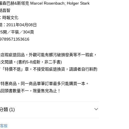
巴赫&斯塔克 Marcel Rosenbach; Holger Stark
胡昌智
00，滿NT$499(含以上)免運費
：時報文化
：2011年04月08日
5開／平裝／304頁
9789571353616
書店瑕疵退回品，外觀可能有髒污破損發黃等不一瑕疵，
文閱讀。(書約5-8成新，非二手書)
有「特價不退」章，不接受瑕疵退換貨，請讀者自行斟酌
。
書特惠商品，同一商品單筆訂單最多只能購買一本。
品回頭書數量不一，限量售完為止！
類 (1)
藏書
客服