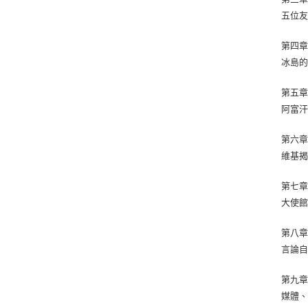
五位
第四章
冰島
第五
阿富
第六
維基
第七
大使
第八
言論
第九
媒體