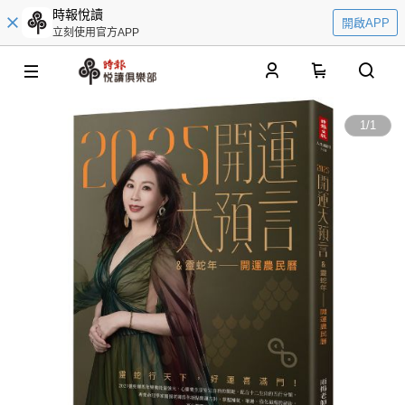
時報悅讀
開啟APP
立刻使用官方APP
0
1
/
1