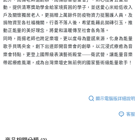
動，提供清寒獎助學金給家境貧困的學子，並送愛心米給低收入
戶及關懷獨居老人，更捐贈上萬餘件防疫物資力挺醫護人員，及
捐物資至各社福機關，行善不落人後，希望能藉此拋磚引玉，推
動正能量的美好理念，將愛和溫暖傳至社會各角落。
同時，雨揚老師也跨足樂壇，更以度母為靈感來源，化身為能量
歌手貝瑪央金，創下出道即開音樂會的創舉，以沉浸式療癒為音
樂會特點，更登上國際級表演藝術殿堂——衛武營，讓能量音樂
帶起療癒風潮，成為台灣樂壇史無前例的國家藝術級能量歌手！
顯示電腦版詳細說明
客服