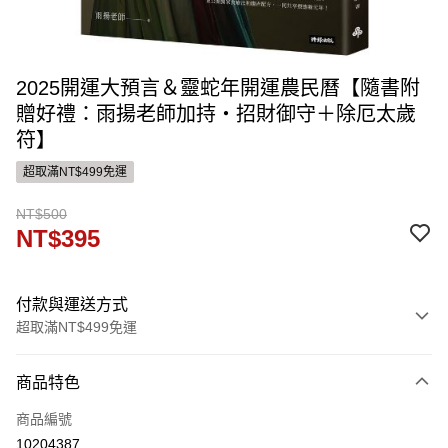
2025開運大預言＆靈蛇年開運農民曆【隨書附
贈好禮：雨揚老師加持‧招財御守＋除厄太歲
符】
超取滿NT$499免運
NT$500
NT$395
付款與運送方式
超取滿NT$499免運
付款方式
商品特色
信用卡一次付款
商品編號
運送方式
10204387