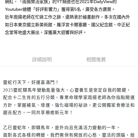
網紅，「雨揚樂活家族」的YT頻道也在2021年DailyView的
Youtuber總體「好評影響力」獲得第5名，廣受各方讚賞。
近年雨揚老師在忙碌工作之餘，還熱衷於繪畫創作，多次在國內外
如日本東京國立新美術館、羅浮宮卡爾塞廳、國父紀念館、中正紀
念堂等地盛大展出，深獲廣大迴響與好評。
詳細說明
相關推薦
靈蛇行天下，好運喜滿門！
2025靈蛇驛馬年變動能量強大，心靈養生是安定自我的關鍵，
配合十二生肖的五行分類，專業命理學家雨揚老師為你指點開運
方針，掌握補氣、增運、強化磁場的祕訣，更公開獨家食療法和
趨吉配方，一同共享療癒新元年！
乙巳靈蛇年，即驛馬年，是外向且充滿活力變動的一年。
面對各式各樣的轉變，我們需保有開放的心態、靈活的頭腦，肢