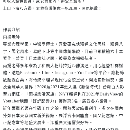
可收入錢包護身，或安置家內、辦公室鎮宅，
上山下海八方遊，太歲符護佑你一帆風順、災厄退散！
作者介紹
雨揚老師
專業命理學家，中醫學博士，喜愛研究儒釋道文化思想，精通八
字、陽宅風水、易經卜卦等中國傳統學說，目前已累積逾六十本
著作。曾登上日本雜誌封面，被譽為幸福領航者。
雨揚老師多年來為了和廣大粉絲拉近距離溝通，用心經營社群媒
體，透過Facebook、Line、Instagram、YouTube等平台，總粉絲
數超過百萬，將傳統命理以現代化面貌呈現，開拓嶄新局勢，遍
及全球華人世界！2020及2021年更入選《數位時代》台灣百大影
響力網紅，「雨揚樂活家族」的YT頻道也在2021年DailyView的
Youtuber總體「好評影響力」獲得第5名，廣受各方讚賞。
近年雨揚老師在忙碌工作之餘，還熱衷於繪畫創作，多次在國內
外如日本東京國立新美術館、羅浮宮卡爾塞廳、國父紀念館、中
正紀念堂等地盛大展出，深獲廣大迴響與好評。
此外，雨揚老師還創辦「雨揚慈善基金會」，熱心投身公益活