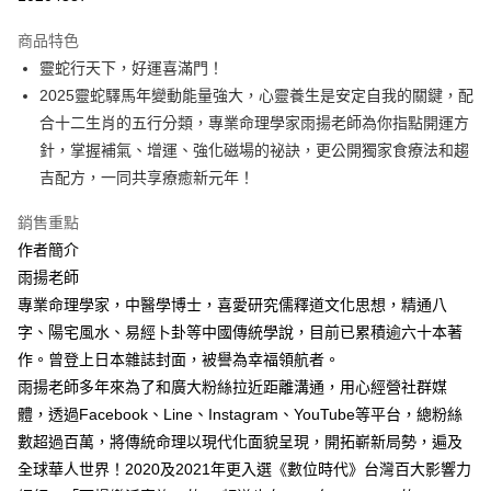
付款後全家取貨
商品特色
每筆NT$60，滿NT$499(含以上)免運費
靈蛇行天下，好運喜滿門！
2025靈蛇驛馬年變動能量強大，心靈養生是安定自我的關鍵，配
付款後7-11取貨
合十二生肖的五行分類，專業命理學家雨揚老師為你指點開運方
每筆NT$60，滿NT$499(含以上)免運費
針，掌握補氣、增運、強化磁場的祕訣，更公開獨家食療法和趨
宅配
吉配方，一同共享療癒新元年！
每筆NT$100，滿NT$499(含以上)免運費
銷售重點
作者簡介
雨揚老師
專業命理學家，中醫學博士，喜愛研究儒釋道文化思想，精通八
字、陽宅風水、易經卜卦等中國傳統學說，目前已累積逾六十本著
作。曾登上日本雜誌封面，被譽為幸福領航者。
雨揚老師多年來為了和廣大粉絲拉近距離溝通，用心經營社群媒
體，透過Facebook、Line、Instagram、YouTube等平台，總粉絲
數超過百萬，將傳統命理以現代化面貌呈現，開拓嶄新局勢，遍及
全球華人世界！2020及2021年更入選《數位時代》台灣百大影響力