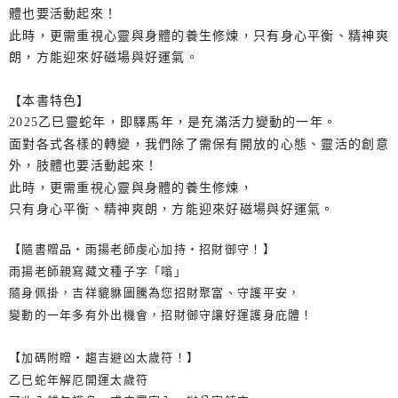
體也要活動起來！
此時，更需重視心靈與身體的養生修煉，只有身心平衡、精神爽
朗，方能迎來好磁場與好運氣。
【本書特色】
2025乙巳靈蛇年，即驛馬年，是充滿活力變動的一年。
面對各式各樣的轉變，我們除了需保有開放的心態、靈活的創意
外，肢體也要活動起來！
此時，更需重視心靈與身體的養生修煉，
只有身心平衡、精神爽朗，方能迎來好磁場與好運氣。
【隨書贈品‧雨揚老師虔心加持‧招財御守！】
雨揚老師親寫藏文種子字「嗡」
隨身佩掛，吉祥貔貅圖騰為您招財聚富、守護平安，
變動的一年多有外出機會，招財御守讓好運護身庇體！
【加碼附贈‧趨吉避凶太歲符！】
乙巳蛇年解厄開運太歲符