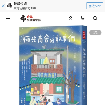
時報悅讀
開啟APP
立刻使用官方APP
0
1
/
1