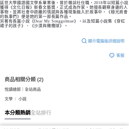
延世大學國語國文學系畢業後，曾於雜誌社任職，2018年以短篇小說
獲得《文化日報》新春文藝獎，正式成為作家。她擅長觀察身邊的人
事物，並將社會中疏離的情感與各種現象融入於故事中，《極光商會
的執事們》便是她的第一部長篇作品。
另著有長篇小說《Dear My Songgolmae》，以及短篇小說集《穿紅
裙子的孩子》、《沙漠與橄欖球》。
顯示電腦版詳細說明
客服
商品相關分類 (2)
悅讀總部｜全站商品
文學
小說
本分類熱銷
全站排行