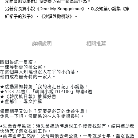
光商會的執事們》便是她的第一部長篇作品。
另著有長篇小說《Dear My Songgolmae》，以及短篇小說集《穿
紅裙子的孩子》、《沙漠與橄欖球》。
詳細說明
相關推薦
四個魯蛇一隻貓，
一棟等都更的破公寓。
在這個無人知曉也沒人在乎的小角落，
他們成為最奇特的一家人。
★感動猶如韓劇「我的出走日記」小說版！
★YES 24書店「韓國小說TOP100」蟬聯4週
★《韓民族日報》推薦好書
★盧郁佳．專文推薦
偶爾躺平又如何？耍廢是必要的休養生息！
休息一下吧，沒關係的～人生還很長啦。
●失業青年民龍：領失業補助時想說工作慢慢找就有，結果補助都
快領完了還沒找到工作。
●萬年國考生然厚：父母叫他去考公職，一考就是七年，雖沒說放