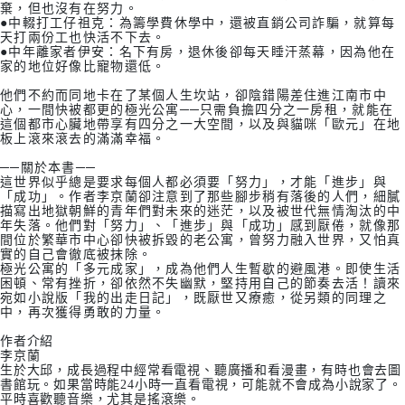
棄，但也沒有在努力。
●中輟打工仔祖克：為籌學費休學中，還被直銷公司詐騙，就算每
天打兩份工也快活不下去。
●中年離家者伊安：名下有房，退休後卻每天睡汗蒸幕，因為他在
家的地位好像比寵物還低。
他們不約而同地卡在了某個人生坎站，卻陰錯陽差住進江南市中
心，一間快被都更的極光公寓──只需負擔四分之一房租，就能在
這個都市心臟地帶享有四分之一大空間，以及與貓咪「歐元」在地
板上滾來滾去的滿滿幸福。
──關於本書──
這世界似乎總是要求每個人都必須要「努力」，才能「進步」與
「成功」。作者李京蘭卻注意到了那些腳步稍有落後的人們，細膩
描寫出地獄朝鮮的青年們對未來的迷茫，以及被世代無情淘汰的中
年失落。他們對「努力」、「進步」與「成功」感到厭倦，就像那
間位於繁華市中心卻快被拆毀的老公寓，曾努力融入世界，又怕真
實的自己會徹底被抹除。
極光公寓的「多元成家」，成為他們人生暫歇的避風港。即使生活
困頓、常有挫折，卻依然不失幽默，堅持用自己的節奏去活！讀來
宛如小說版「我的出走日記」，既厭世又療癒，從另類的同理之
中，再次獲得勇敢的力量。
作者介紹
李京蘭
生於大邱，成長過程中經常看電視、聽廣播和看漫畫，有時也會去圖
書館玩。如果當時能24小時一直看電視，可能就不會成為小說家了。
平時喜歡聽音樂，尤其是搖滾樂。