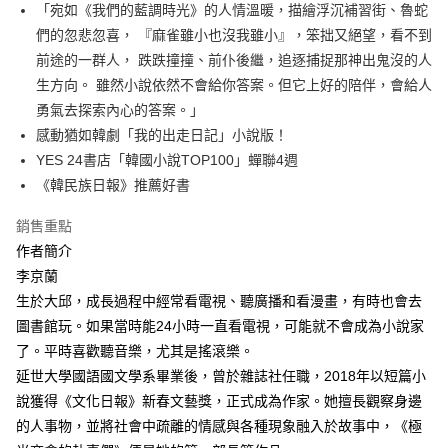
每筆NT$60，滿NT$499(含以上)免運費
「宛如《我們的藍調時光》的人情溫暖，描繪浮沉補習街、魯蛇
們的忽悲忽喜， 『麻雀雖小也沒我雖小』，笨拙又絕望，看不到
付款後7-11取貨
前途的一群人， 跌跌撞撞、前仆後繼，追逐捕捉那神出鬼沒的人
每筆NT$60，滿NT$499(含以上)免運費
生方向。 雖然小說依然不會給你答案。但它上好的陪伴，會給人
宅配
勇氣去探索內心的答案。」
每筆NT$100，滿NT$499(含以上)免運費
感動猶如韓劇「我的出走日記」小說版！
YES 24書店「韓國小說TOP100」蟬聯4週
《韓民族日報》推薦好書
銷售重點
作者簡介
李京蘭
生於大邱，成長過程中經常看電視、聽廣播和看漫畫，有時也會去
圖書館玩。如果當時能24小時一直看電視，可能就不會成為小說家
了。平時喜歡聽音樂，尤其是搖滾樂。
延世大學國語國文學系畢業後，曾於雜誌社任職，2018年以短篇小
說獲得《文化日報》新春文藝獎，正式成為作家。她擅長觀察身邊
的人事物，並將社會中疏離的情感與各種現象融入於故事中，《極