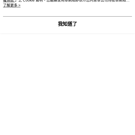
權條款
」之 Cookie 聲明。您繼續使用本網站即表示您同意本公司得按本網站使
用條款之 Cookie 聲明使用 cookie。
了解更多 >
裡，他記述自己人生中智識形成的歷程，如何迎向寬廣的世界，從中感受
探索學習語言的樂趣，以及田野調查的重要性、新左派對全球思維的影響
我知道了
力、教書帶來的滿足感和對世界文學的熱愛。安德森同時在書中敘述一九
六五年印尼發生流產政變後，他揭發軍方所扮演的角色，結果遭到蘇哈托
政權驅逐出境。此外，他也重溫自己最知名，改變了民族主義研究的著
作--《想像的共同體》背後的構思與靈感。
二○一五年安德森修改完本書的校樣後不久，便在爪哇與世長辭，旋即從
亞洲湧來大量向他致敬的悼文，顯示安德森的作品將會繼續啟發和鼓舞年
輕與年長世代的心靈。
目錄
導言
第一章 漂泊的年少時光