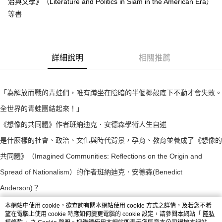
治與文學》（Literature and Politics in Siam in the American Era）
等書
詳細說明
相關推薦
「為解放而戰的青蛙們，唯有蹲坐在陰暗的半個椰殼底下不動才會失敗。
全世界的青蛙團結起來！」
《想像的共同體》作者班納迪克．安德森學術人生自述
是什麼樣的社會、政治、文化與時代背景，孕育、教育並養成了《想像的
共同體》（Imagined Communities: Reflections on the Origin and
Spread of Nationalism）的作者班納迪克．安德森(Benedict
Anderson)？
班納迪克．安德森終其一生都在挑戰他那個時代的紀律、文化、學術和政
本網站中使用 cookie，欲查詢有關本網站使用 cookie 方式之詳情，及若您不希
望在電腦上使用 cookie 時應如何變更電腦的 cookie 設定，請參閱本網站「
隱私
治的界限。在《椰殼碗外的人生》（A Life Beyond Boundaries）這本書