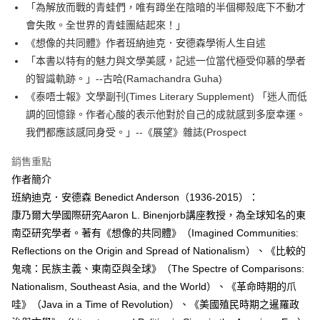
每筆NT$60，滿NT$499(含以上)免運費
「為解放而戰的青蛙們，唯有蹲坐在陰暗的半個椰殼底下不動才
會失敗。全世界的青蛙團結起來！」
付款後7-11取貨
《想像的共同體》作者班納迪克．安德森學術人生自述
每筆NT$60，滿NT$499(含以上)免運費
「本書以特有的魅力與文學美感，記述一位當代極受仰慕的學者
宅配
的智識軌跡。」--古哈(Ramachandra Guha)
每筆NT$100，滿NT$499(含以上)免運費
《泰唔士報》文學副刊(Times Literary Supplement) 「迷人而低
調的回憶錄。作者心酸的表示他對於自己的成就感到多麼幸運。
我們都應該感同身受。」--《展望》雜誌(Prospect
銷售重點
作者簡介
班納迪克．安德森 Benedict Anderson（1936-2015）：
康乃爾大學國際研究Aaron L. Binenjorb講座教授，為全球知名的東
南亞研究學者。著有《想像的共同體》（Imagined Communities:
Reflections on the Origin and Spread of Nationalism）、《比較的
鬼魂：民族主義、東南亞與全球》（The Spectre of Comparisons:
Nationalism, Southeast Asia, and the World）、《革命時期的爪
哇》（Java in a Time of Revolution）、《美國殖民時期之暹羅政