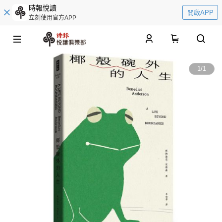
時報悅讀
開啟APP
立刻使用官方APP
0
1
/
1