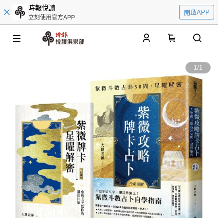
時報悅讀
開啟APP
立刻使用官方APP
0
1
/
1