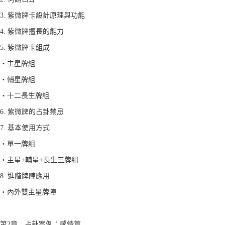
3. 紫微牌卡設計原理與功能
4. 紫微牌擅長的能力
5. 紫微牌卡組成
‧主星牌組
‧輔星牌組
‧十二長生牌組
6. 紫微牌的占卦禁忌
7. 基本使用方式
‧單一牌組
‧主星+輔星+長生三牌組
8. 進階牌陣應用
‧內外雙主星牌陣
第2章 占卦案例：感情篇