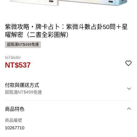
紫微攻略‧牌卡占卜：紫微斗數占卦50問＋星
曜解密（二書全彩圖解）
超取滿NT$499免運
NT$680
NT$537
付款與運送方式
超取滿NT$499免運
付款方式
商品特色
信用卡一次付款
商品編號
運送方式
10267710