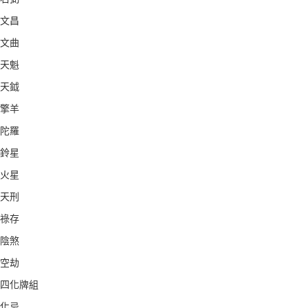
文昌
文曲
天魁
天鉞
擎羊
陀羅
鈴星
火星
天刑
祿存
陰煞
空劫
四化牌組
化忌