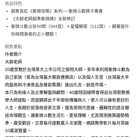
付款後全家取貨
商品特色
每筆NT$60，滿NT$499(含以上)免運費
銷售長紅《紫微攻略》系列──紫微斗數牌卡專書
《大耕老師超準紫微牌》全新修訂
付款後7-11取貨
紫微斗數占卦50問（344頁）＋星曜解密（112頁），顯著提升
每筆NT$60，滿NT$499(含以上)免運費
你與問事者的占卜體驗！
宅配
銷售重點
每筆NT$100，滿NT$499(含以上)免運費
作者簡介
大耕老師
20歲受教於台灣某大上市公司之御用大師，多年來利用紫微斗數為
自己家族（曾為台灣最大餐飲連鎖店）以及個人生意（台灣最大羊
肉盤商與冷凍食品及餐飲集團）逢凶化吉，創造市場。
本只為有緣人及企業解盤與顧問，40歲時因緣際會得自台灣密教佛
學大師提點，而發願將此千年密術傳播與人，使人可以擁有更好的
人生。長期於部落格發表文章，擅長用現代思維、邏輯性的語言闡
述命理觀念，讓紫微斗數生活化、更易理解，尤其預測推算趨勢精
準，廣受歡迎，文章每月達數萬人次瀏覽，網路教學影片每月突破
10萬瀏覽量。