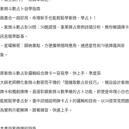
紫微斗數占卜自學指南
兩書合一超好用，命理新手也能輕鬆學紫微、學占卜！
‧紫微斗數占卦50問：50題感情、事業牌占案例詳細分析，教你解讀牌卡
訊息精準斷事。
‧星曜解密：歸納重點，方便攜帶隨時應用，通透星性和70張牌義與卦
象。
將紫微斗數占卦邏輯結合牌卡＝容易學、快上手、準度高
大耕老師轉化紫微斗數密而不傳的「隨機取數占卦技巧」，親自設計紫微
牌卡和獨創牌陣，直接彰顯紫微斗數準確的占卜功能，即使是命理小白也
能輕鬆學會占卦。書中詳細說明牌卡占卜的邏輯和技術，以50道常見問題
為實例示範解牌，跟著練習，快速上手。
本書與紫微牌的特色