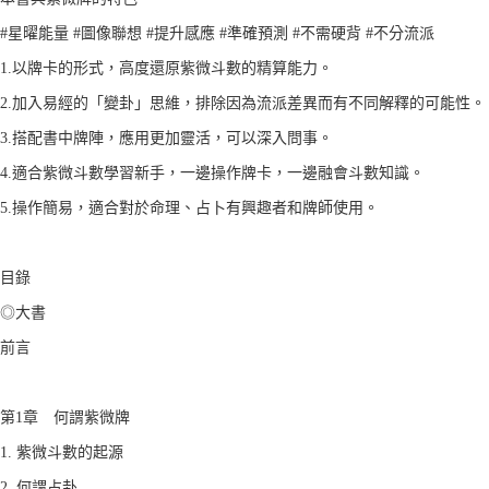
#星曜能量 #圖像聯想 #提升感應 #準確預測 #不需硬背 #不分流派
1.以牌卡的形式，高度還原紫微斗數的精算能力。
2.加入易經的「變卦」思維，排除因為流派差異而有不同解釋的可能性。
3.搭配書中牌陣，應用更加靈活，可以深入問事。
4.適合紫微斗數學習新手，一邊操作牌卡，一邊融會斗數知識。
5.操作簡易，適合對於命理、占卜有興趣者和牌師使用。
目錄
◎大書
前言
第1章 何謂紫微牌
1. 紫微斗數的起源
2. 何謂占卦