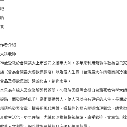
絕
胎
養
作者介紹
大耕老師
20歲受教於台灣某大上市公司之御用大師，多年來利用紫微斗數為自己家
族（曾為台灣最大餐飲連鎖店）以及個人生意（台灣最大羊肉盤商與冷凍
食品及餐飲集團）逢凶化吉，創造市場。
本只為有緣人及企業解盤與顧問，40歲時因緣際會得自台灣密教佛學大師
提點，而發願將此千年密術傳播與人，使人可以擁有更好的人生。長期於
部落格發表文章，擅長用現代思維、邏輯性的語言闡述命理觀念，讓紫微
斗數生活化、更易理解，尤其預測推算趨勢精準，廣受歡迎，文章每月達
數萬人次瀏覽，網路教學影片每月突破10萬瀏覽量。