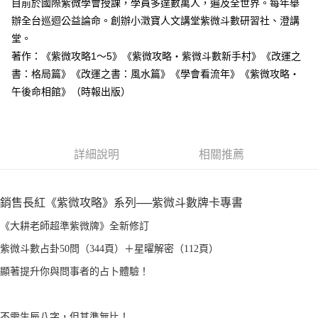
目前於國際紫微學會授課，學員多達數萬人，遍及全世界。每年舉
辦全台巡迴公益論命。創辦小澂寶人文講堂紫微斗數研習社、澄講
堂。
著作：《紫微攻略1～5》《紫微攻略‧紫微斗數新手村》《改運之
書：格局篇》《改運之書：風水篇》《學會看流年》《紫微攻略‧
午後命相館》（時報出版）
詳細說明
相關推薦
銷售長紅《紫微攻略》系列──紫微斗數牌卡專書
《大耕老師超準紫微牌》全新修訂
紫微斗數占卦50問（344頁）＋星曜解密（112頁）
顯著提升你與問事者的占卜體驗！
不需生辰八字，但其準無比！