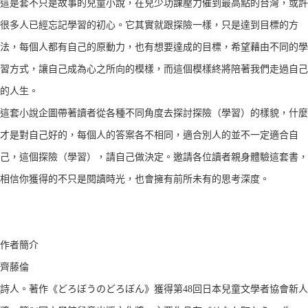
這是套不只是故事的兒童小說，在兒少功課壓力催到最高點的台灣，或許
很多人已經忘記學習的初心。它其實就跟探險一樣，只是達到目標的方
法，每個人都有自己的原動力，也有想要達成的目標，希望藉由不同的學
習方式，讓自己成為心之所向的模樣，而這個模樣終將陪著我們走過自己
的人生。
這套小說企圖帶著讀者從各種不同角度去探討探險（學習）的樣貌，什麼
才是對自己好的，每個人的答案各不相同，適合別人的並不一定適合自
己，這個探險（學習），請自己做決定。邀請各位讀者親身體驗這套書，
相信你獲得的不只是閱讀時光，也會擁有前所未有的思考深度。
作者簡介
齊藤倫
詩人。著作《どろぼうのどろぼん》獲得第48回日本兒童文學者協會新人