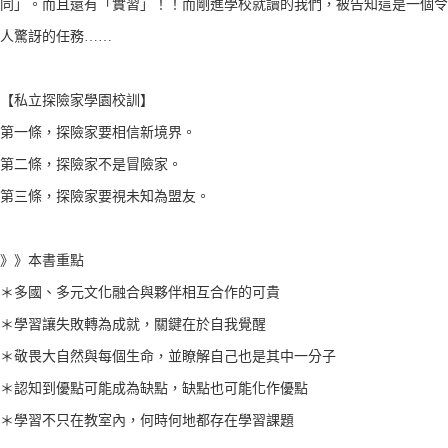
同」。而且還有「實習」！！而剛進學校就讀的我們，被告知這是一個令
人驚訝的任務……
【私立探險家學園校訓】
第一條，探險家要相信新境界。
第二條，探險家不是冒險家。
第三條，探險家要視未知為盟友。
》》本書重點
＊多國、多元文化融合與夥伴相互合作的可貴
＊學習讓失敗轉為成就，關鍵在於自我覺醒
＊敬畏大自然與每個生命，並瞭解自己也是其中一分子
＊認知到優點可能成為缺點，缺點也可能化作優點
＊學習不只在教室內，何時何地都存在學習課題