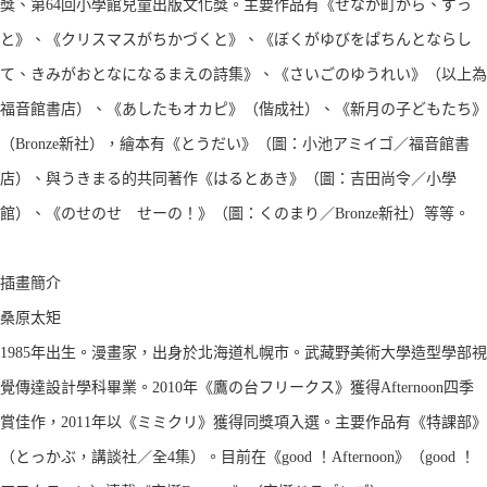
獎、第64回小學館兒童出版文化獎。主要作品有《せなか町から、ずっ
と》、《クリスマスがちかづくと》、《ぼくがゆびをぱちんとならし
て、きみがおとなになるまえの詩集》、《さいごのゆうれい》（以上為
福音館書店）、《あしたもオカピ》（偕成社）、《新月の子どもたち》
（Bronze新社），繪本有《とうだい》（圖：小池アミイゴ／福音館書
店）、與うきまる的共同著作《はるとあき》（圖：吉田尚令／小學
館）、《のせのせ せーの！》（圖：くのまり／Bronze新社）等等。
插畫簡介
桑原太矩
1985年出生。漫畫家，出身於北海道札幌市。武藏野美術大學造型學部視
覺傳達設計學科畢業。2010年《鷹の台フリークス》獲得Afternoon四季
賞佳作，2011年以《ミミクリ》獲得同獎項入選。主要作品有《特課部》
（とっかぶ，講談社／全4集）。目前在《good ！Afternoon》（good ！