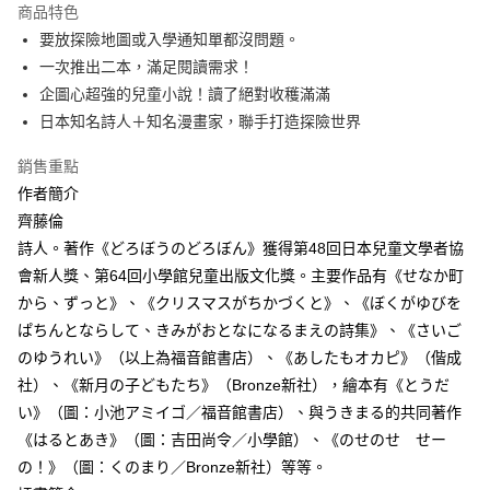
付款後全家取貨
商品特色
每筆NT$60，滿NT$499(含以上)免運費
要放探險地圖或入學通知單都沒問題。
一次推出二本，滿足閱讀需求！
付款後7-11取貨
企圖心超強的兒童小說！讀了絕對收穫滿滿
每筆NT$60，滿NT$499(含以上)免運費
日本知名詩人＋知名漫畫家，聯手打造探險世界
宅配
銷售重點
每筆NT$100，滿NT$499(含以上)免運費
作者簡介
齊藤倫
詩人。著作《どろぼうのどろぼん》獲得第48回日本兒童文學者協
會新人獎、第64回小學館兒童出版文化獎。主要作品有《せなか町
から、ずっと》、《クリスマスがちかづくと》、《ぼくがゆびを
ぱちんとならして、きみがおとなになるまえの詩集》、《さいご
のゆうれい》（以上為福音館書店）、《あしたもオカピ》（偕成
社）、《新月の子どもたち》（Bronze新社），繪本有《とうだ
い》（圖：小池アミイゴ／福音館書店）、與うきまる的共同著作
《はるとあき》（圖：吉田尚令／小學館）、《のせのせ せー
の！》（圖：くのまり／Bronze新社）等等。