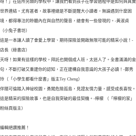
呀！」在這所另類的學校中，讓我們看到孩子在學習過程中是如何與真實
世界連結。尤有甚者，故事裡總是不斷提醒大小讀者，無論遇到什麼困
境，都得專注的聆聽內在與自然的聲音，總會有一些發現的。-黃淑貞
（小兔子書坊）
這是一本讓人讀了會愛上學習、期待探險並開啟無限可能的精采小說！-
店長（綠書店）
天呀！如果有這樣的學校，拜託也開個成人班，太迷人了。全書滿滿的金
句，不斷打破又重建你的認知，正在建構自我意識的大孩子必讀！-鄭秀
玲（「小學生都看什麼書」版主Tey Cheng）
伴隨可倫踏入神祕校園，勇闖危險孤島，見證友情力量，感受成長喜悅。
這是精采的探險故事，也是自我突破的最佳契機。-檸檬 （「檸檬的家」
粉絲頁版主）
編輯絕讚推薦！