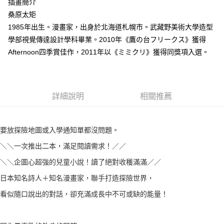
插畫簡介
桑原太矩
1985年出生。漫畫家，出身於北海道札幌市。武藏野美術大學造型
學部視覺傳達設計學科畢業。2010年《鷹の台フリークス》獲得
Afternoon四季賞佳作，2011年以《ミミクリ》獲得同獎項入選。
詳細說明
相關推薦
要放探險地圖或入學通知單都沒問題。
＼＼一次推出二本，滿足閱讀需求！／／
＼＼企圖心超強的兒童小說！讀了絕對收穫滿滿／／
日本知名詩人＋知名漫畫家，聯手打造探險世界，
看似隨口說出的對話，卻充滿成長中不可或缺的能量！