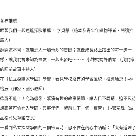
各界推薦
跟著我們一起逍遙探險推薦！-李貞慧（繪本及青少年讀物譯者、閱讀推
廣人）
翻開這本書、就能進入一場奇妙的冒險；就像成長路上踏出的每一步一
樣，讓我們視未知為盟友，一起出發吧～～。-小妹媽媽許伯琴 （我們家
的睡前故事主持人）
在《私立探險家學園》學習，看見學校沒有的學習風貌，推薦給您！-林
怡辰（作家，國小教師）
欲罷不能！！充滿想像、緊湊有趣的故事情節，讓人目不轉睛，迫不及待
想跟著可倫進入學園、與夥伴們一起前往下一個「實習」！-郭聖瑋（誠
品松菸兒童館店長）
一看到私立探險學園的三個宗旨時，忍不住在內心中吶喊：「太有道理了