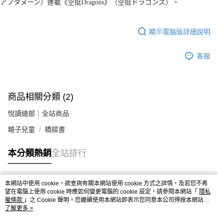
アフタヌーン）連載《空挺Dragons》（空挺ドラゴンズ）。
顯示電腦版詳細說明
客服
商品相關分類 (2)
悅讀總部｜全站商品
親子兒童
橋樑書
本分類熱銷
全站排行
本網站中使用 cookie，欲查詢有關本網站使用 cookie 方式之詳情，及若您不希
熱門標籤
望在電腦上使用 cookie 時應如何變更電腦的 cookie 設定，請參閱本網站「
隱私
權條款
」之 Cookie 聲明。您繼續使用本網站即表示您同意本公司得按本網站使
用條款之 Cookie 聲明使用 cookie。
了解更多 >