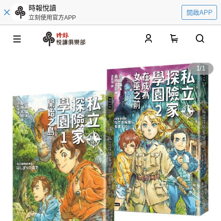
時報悅讀
開啟APP
立刻使用官方APP
0
1
/
1