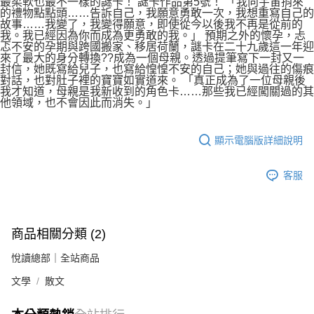
最柔軟也最不一樣的謎卡！ 謎卡作品第5號！ 「我向宇宙捎來
的禮物點點頭……告訴自己，我願意勇敢一次，我想重寫自己的
故事……我變了，我變得願意，即使從今以後我不再是從前的
我。我已經因為你而成為更勇敢的我。」 預期之外的懷孕，忐
忑不安的孕期與跨國搬家、移居荷蘭，謎卡在二十九歲這一年迎
來了最大的身分轉換??成為一個母親。透過提筆寫下一封又一
封信，她既寫給兒子，也寫給惶惶不安的自己；她與過往的傷痕
對話，也對肚子裡的寶寶如實道來。 「真正成為了一位母親後
我才知道，母親是我新收到的角色卡……那些我已經闖關過的其
他領域，也不會因此而消失。」
顯示電腦版詳細說明
客服
商品相關分類 (2)
悅讀總部｜全站商品
文學
散文