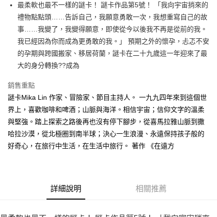
每筆NT$60，滿NT$499(含以上)免運費
最柔軟也最不一樣的謎卡！ 謎卡作品第5號！ 「我向宇宙捎來的
禮物點點頭……告訴自己，我願意勇敢一次，我想重寫自己的故
付款後7-11取貨
事……我變了，我變得願意，即使從今以後我不再是從前的我。
每筆NT$60，滿NT$499(含以上)免運費
我已經因為你而成為更勇敢的我。」 預期之外的懷孕，忐忑不安
宅配
的孕期與跨國搬家、移居荷蘭，謎卡在二十九歲這一年迎來了最
每筆NT$100，滿NT$499(含以上)免運費
大的身分轉換??成為
銷售重點
謎卡Mika Lin 作家、冒險家、節目主持人。 一九九四年來到這個世
界上，喜歡咖啡和啤酒；山脈與海洋。相信宇宙；信仰文字的溫柔
與堅強。踏上探索之路後再也沒有停下腳步，從喜馬拉雅山脈到撒
哈拉沙漠，從北極圈到南半球；決心一生浪漫、永遠保持孩子般的
好奇心，在旅行中生活，在生活中旅行。 著作 《在遠方
詳細說明
相關推薦