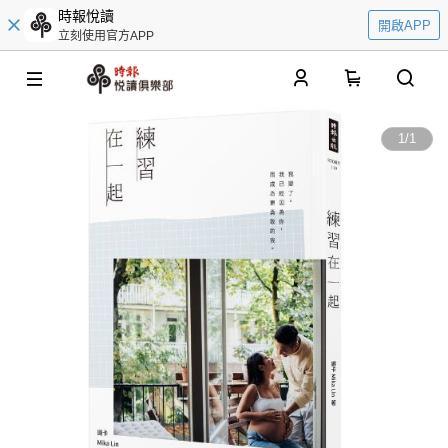
時報悅讀
開啟APP
立刻使用官方APP
0
1
/
1