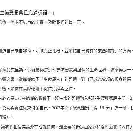
生備受恩典且充滿祝福。」
話像一場永不結束的比賽，激勵我們的每一天。
知道自己來自哪裡，才能真正扎根，並珍惜自己擁有的東西和前進的方向。
明星球員克里斯．保羅帶你走進他充滿智慧與溫情的生命世界。這不僅是一
心靈之書。從爺爺給予「生命箴言」的智慧，到自己成為父親的親身體悟，
平衡，如何在高壓環境中保持冷靜與堅持。
人心的是CP3在爺爺的影響下，將生命的智慧融入籃球生涯與家庭生活。
、勇氣與責任感來引領自己。2002年為了紀念爺爺而得「61分」這一幕
鬥精神。
3》讓我們相信無論外在成就如何，最重要的仍是由家庭和愛所滋養的內在