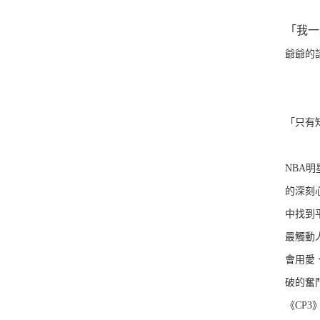
「我一
爺爺的
「只有
NBA
的深刻
中找到
最觸動
會用愛
破的奮
《CP