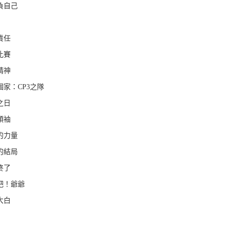
負自己
責任
比賽
精神
個家：CP3之隊
之日
領袖
的力量
的結局
終了
息吧！爺爺
大白