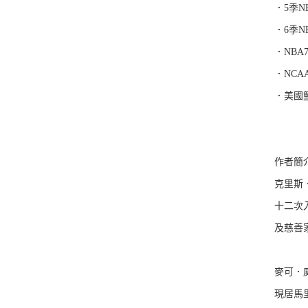
．5季NB
．6季NB
．NBA
．NCA
．美國
作者簡
克里斯．保
十二次
及慈善
麥可．威爾
現居馬里