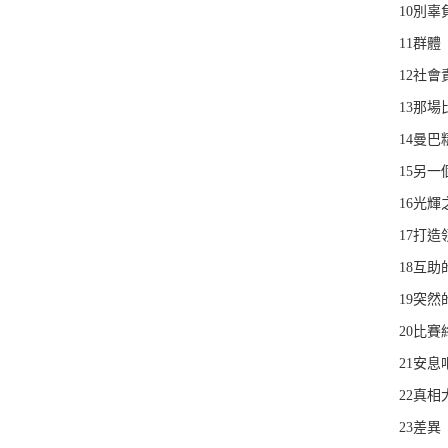
10別辜
11群體
12社會
13那場
14曼巴
15另一
16光輝
17打造
18互助
19突然
20比賽
21安
22真相
23差異