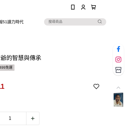
0
報51讀力時代
 爺爺的智慧與傳承
499免運
11