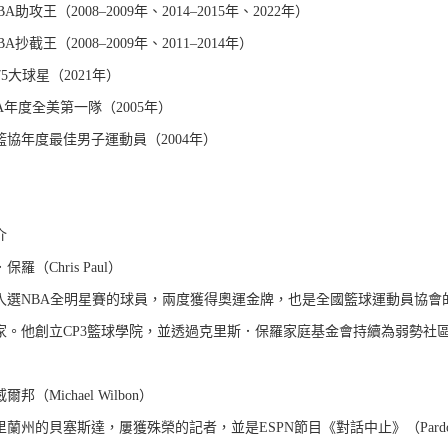
A助攻王（2008–2009年、2014–2015年、2022年）
A抄截王（2008–2009年、2011–2014年）
75大球星（2021年）
A年度全美第一隊（2005年）
籃協年度最佳男子運動員（2004年）
介
羅（Chris Paul）
入選NBA全明星賽的球員，兩度獲得奧運金牌，也是全國籃球運動員協會
家。他創立CP3籃球學院，並透過克里斯．保羅家庭基金會持續為弱勢社
邦（Michael Wilbon）
蘭州的貝塞斯達，屢獲殊榮的記者，並是ESPN節目《對話中止》（Pardon th