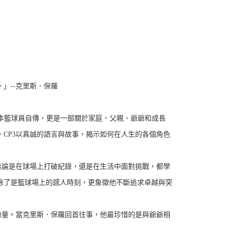
」--克里斯．保羅
本籃球員自傳，更是一部關於家庭、父親、爺爺和成長
CP3以真誠的語言與故事，揭示如何在人生的各個角色
無論是在球場上打破紀錄，還是在生活中面對挑戰，都學
，除了是籃球場上的感人時刻，更象徵他不斷追求卓越與突
力量。當克里斯．保羅回首往事，他最珍惜的是與爺爺相