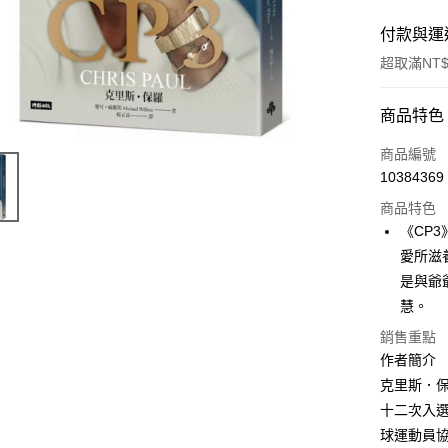
付款與運
超取滿NT$
付款方式
商品特色
信用卡一
商品編號
10384369
商品特色
運送方式
《CP
付款後全
愛所滋
每筆NT$6
是與爺
慧。
付款後7-1
銷售重點
每筆NT$6
作者簡介
宅配
克里斯．保羅
每筆NT$1
十二次入
球運動員