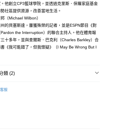
。他創立CP3籃球學院，並透過克里斯．保羅家庭基金
弱勢社區提供資源，改善當地生活。
Michael Wilbon）
州的貝塞斯達，屢獲殊榮的記者，並是ESPN節目《對
ardon the Interruption）的聯合主持人。他在體育報
十多年，並與查爾斯．巴克利（Charles Barkley）合
《我可能錯了，但我懷疑》（I May Be Wrong But I
類 (2)
｜全站商品
客服
大眾心理學