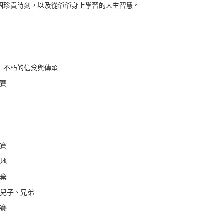
個珍貴時刻，以及從爺爺身上學習的人生智慧。
 不朽的信念與傳承
比賽
比賽
之地
放棄
、兒子、兄弟
比賽