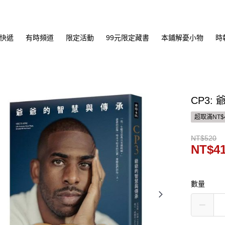
快遞
有時頻道
限定活動
99元限定藏書
本鋪解憂小物
時
CP3:
超取滿NT$
NT$520
NT$4
數量