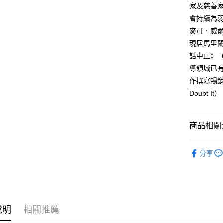
家及慈善家
會持續為
麥可．威爾邦（
現居馬里蘭
話中止》（P
導領域已有三
作撰寫暢銷書
Doubt It）
商品相關分
悅讀總部
分享
心理勵志
說明
相關推薦