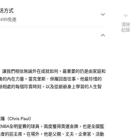
送方式
499免運
清除
紀錄
次付款
3》讓我們相信無論外在成就如何，最重要的仍是由家庭和
家取貨
養的內在力量。當克里斯．保羅回首往事，他最珍惜的
0，滿NT$499(含以上)免運費
爺相處的每個珍貴時刻，以及從爺爺身上學習的人生智
1取貨
0，滿NT$499(含以上)免運費
（Chris Paul）
00，滿NT$499(含以上)免運費
選NBA全明星賽的球員，兩度獲得奧運金牌，也是全國籃
協會的前主席。在場外，他是父親、丈夫、企業家、活動