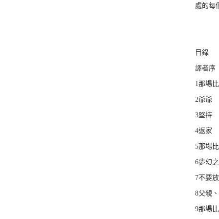
處的每
目錄
譯者序
1那場
2爺爺
3堅持
4返家
5那場
6夢幻
7不要
8父親
9那場