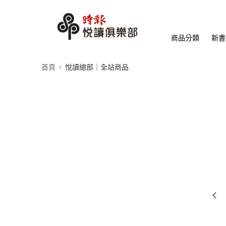
商品分類
新書
首頁
悅讀總部｜全站商品