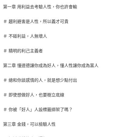
第一章 用利益去考驗人性，你也許會輸
＃ 趨利避害是人性，所以義才可貴
＃ 不碰利益，人無壞人
＃ 精明的利己主義者
第二章 懂道德讓你成為好人，懂人性讓你成為富人
＃ 總和你談感情的人，就是想少點付出
＃ 即使想做好人，也要樹立底線
＃ 你被「好人」人設標籤綁架了嗎？
第三章 金錢，可以檢驗人性