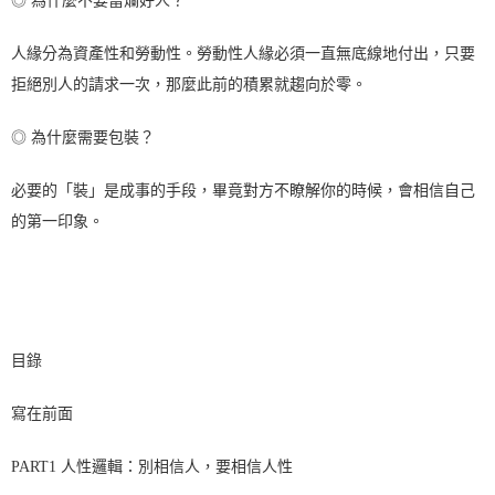
◎ 為什麼不要當爛好人？
人緣分為資產性和勞動性。勞動性人緣必須一直無底線地付出，只要
拒絕別人的請求一次，那麼此前的積累就趨向於零。
◎ 為什麼需要包裝？
必要的「裝」是成事的手段，畢竟對方不瞭解你的時候，會相信自己
的第一印象。
目錄
寫在前面
PART1 人性邏輯：別相信人，要相信人性