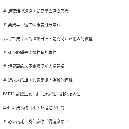
＃ 想要活得通透，就要學會深度思考
＃ 要成事，從三個維度打破禁錮
第六章 成年人的頂級自律，是克制糾正他人的欲望
＃ 死不認錯是人類共有的本性
＃ 境界高的人不會隨便給人提建議
＃ 過來人的話，其實是讓人為難的經驗
PART3 野蠻生長：對己逆人性，對外順人性
第七章 成長的真相，都是逆人性的
＃ 心理內耗：為什麼你活得這麼累？