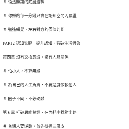
＃ 悟透賺錢的底層邏輯
＃ 你賺的每一分錢只會在認知空間內震盪
＃ 營造錯覺，左右對方的價值判斷
PART2 認知覺醒：提升認知，看破生活假象
第四章 沒有交換意識，哪有人脈關係
＃ 怕小人，不算無能
＃ 為自己的人生負責，不要過度依賴他人
＃ 圈子不同，不必硬融
第五章 打破思維禁錮，在內耗中找對出路
＃ 普通人要逆襲，首先得扒三層皮