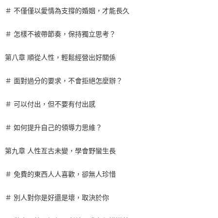
＃ 不僅僅以愛情為支撐的婚姻，才能長久
＃ 怎樣不被帶節奏，保持獨立思考？
第八章 順從人性，輕鬆經營出好關係
＃ 面對過分的要求，不會拒絕怎麼辦？
＃ 可以付出，但不要有付出感
＃ 如何提升自己的領導力思維？
第九章 人性亙古未變，學會野蠻生長
＃ 免費的東西人人喜歡，卻無人珍惜
＃ 別人對你是好還是壞，取決於你