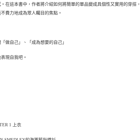
感。在這本書中，作者將介紹如何將簡單的單品變成具個性又實用的穿搭
毫不費力地成為眾人矚目的焦點。
們「做自己」、「成為想要的自己」
地表現自我吧。
TER 1 上衣
N SMEDLEY的海軍藍針織衫