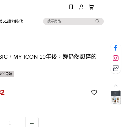
0
報51讀力時代
ASIC，MY ICON 10年後，妳仍然想穿的
499免運
32