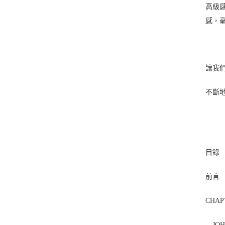
高級
感，
讓我
不斷
目錄
前言
CHAP
JOH