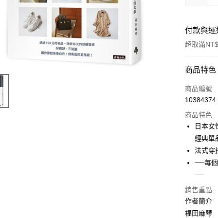
付款與運
超取滿NT$
付款方式
商品特色
信用卡一
商品編號
10384374
商品特色
運送方式
日本女
付款後全
經典單
每筆NT$6
法式穿
──每
付款後7-1
──
每筆NT$6
銷售重點
宅配
作者簡介
每筆NT$1
福田麻琴