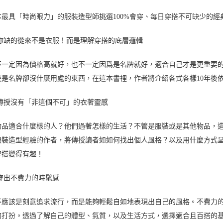
本最具「時尚眼力」的服裝造型師挑選100%會穿、每日穿搭不可缺少的經
 你缺的從來不是衣服！而是理解穿搭的底層邏輯
不一定因為價格高就好，也不一定因爲是名牌就好，適合自己才是更重要
使是名牌卻沒什麼用處的東西，在這本書裡，作者將介紹各式各樣10年後
 傳授沒有「非這個不可」的衣著靈感
物品適合什麼樣的人？他們過著怎樣的生活？不管是服裝或是其他物品，造
服裝造型經驗的作者，將傳授讀者如如何找出個人風格？以及用什麼方式
穿搭變得有趣！
 穿出不費力的時髦感
不應該是刻意追求流行，而是能夠輕鬆自如地表現出自己的風格。不費力
的打扮。透過了解自己的體型、氣質，以及生活方式，選擇適合且百搭的