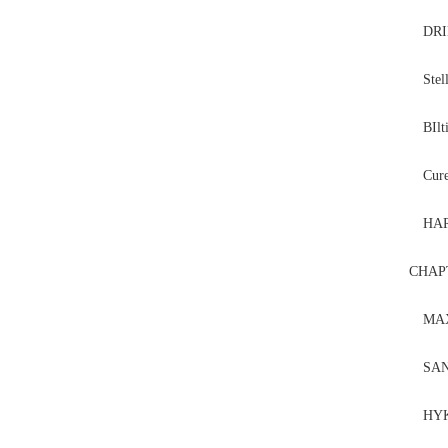
DRI
Stel
BIlti
Cure
HAR
CHA
MAX
SA
HY