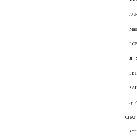
AUR
Mais
LOE
JIL
PET
SAI
agn
CHA
STU