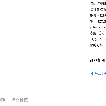
時尚造型師。
女性雜誌
指導、採
學，法式
在Insta
衣服（譯）
（譯）》
格的方法
商品相關分
悅讀總部
分享
生活
生
說明
相關推薦