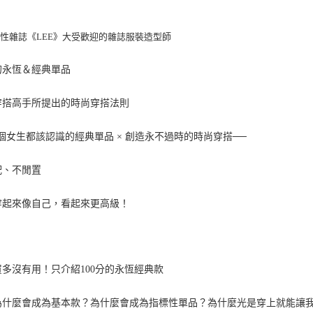
性雜誌《LEE》大受歡迎的雜誌服裝造型師
的永恆＆經典單品
穿搭高手所提出的時尚穿搭法則
個女生都該認識的經典單品 × 創造永不過時的時尚穿搭──
配、不閒置
穿起來像自己，看起來更高級！
買多沒有用！只介紹100分的永恆經典款
為什麼會成為基本款？為什麼會成為指標性單品？為什麼光是穿上就能讓