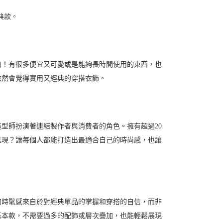
典款。
的！有很多便宜又可愛或是能夠長時間使用的東西，也
依然會覺得實用又經典的穿搭衣飾。
型師扮演著連結製作者與消費者的角色。擁有超過20
呈現？讓每個人都能打造出最適合自己的時尚感，也讓
的時髦感來自於對經典單品的掌握和穿搭的自信，而非
基本款，不需要過多的配飾或層次疊加，也能輕鬆展現