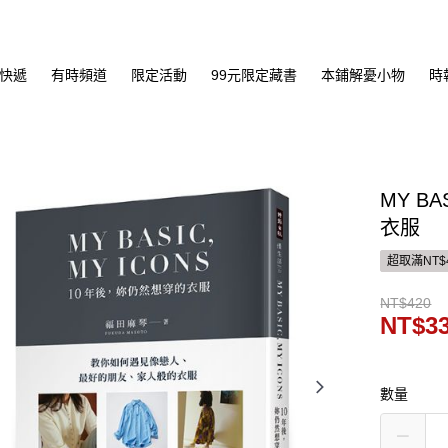
快遞
有時頻道
限定活動
99元限定藏書
本鋪解憂小物
時
MY B
衣服
超取滿NT$
NT$420
NT$3
數量