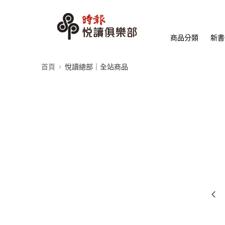
商品分類
新書
首頁
悅讀總部｜全站商品