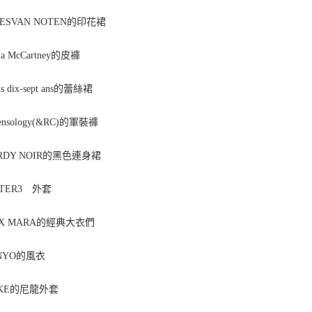
ESVAN NOTEN的印花裙
la McCartney的皮褲
s dix-sept ans的蕾絲裙
nsology(&RC)的軍裝褲
DY NOIR的黑色連身裙
PTER3 外套
 MARA的經典大衣們
NYO的風衣
KE的尼龍外套