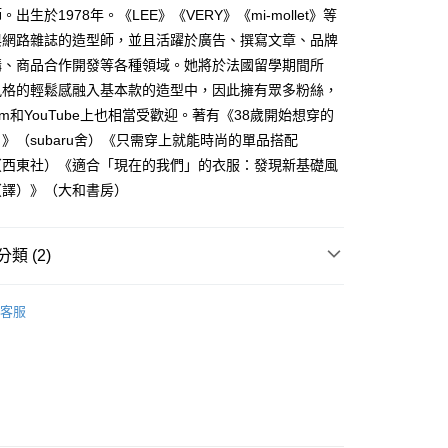
出生於1978年。《LEE》《VERY》《mi-mollet》等
與網路雜誌的造型師，並且活躍於廣告、撰寫文章、品牌
購、商品合作開發等各種領域。她將於法國留學期間所
風格的輕鬆感融入基本款的造型中，因此擁有眾多粉絲，
gram和YouTube上也相當受歡迎。著有《38歲開始想穿的
》（subaru舍）《只需穿上就能時尚的單品搭配
（西東社）《適合「現在的我們」的衣服：發現新基礎風
（譯）》（大和書房）
類 (2)
｜全站商品
客服
活風格