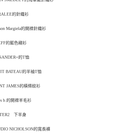
ALEE的針織衫
on Margiela的開襟針織衫
FF的藍色襯衫
 SANDER+的T恤
IT BATEAU的半袖T恤
NT JAMES的橫條紋衫
ès b.的開襟羊毛衫
PTER2 下半身
DIO NICHOLSON的寬長褲