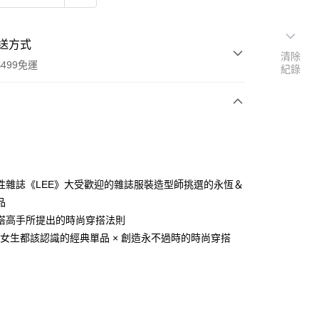
送方式
清除
499免運
紀錄
次付款
性雜誌《LEE》大受歡迎的雜誌服裝造型師挑選的永恆＆
家取貨
品
0，滿NT$499(含以上)免運費
搭高手所提出的時尚穿搭法則
個女生都該認識的經典單品 × 創造永不過時的時尚穿搭
1取貨
0，滿NT$499(含以上)免運費
00，滿NT$499(含以上)免運費