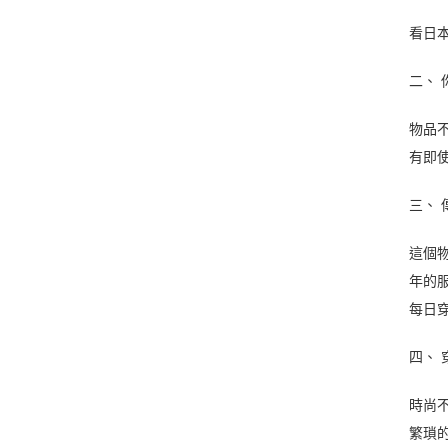
看日
二、
物品
有即
三、
這個
年的
每日
四、
時尚
繁瑣