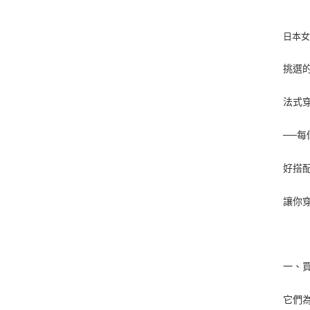
日本女
挑選
法式
──每
好搭
讓你
一、
它們