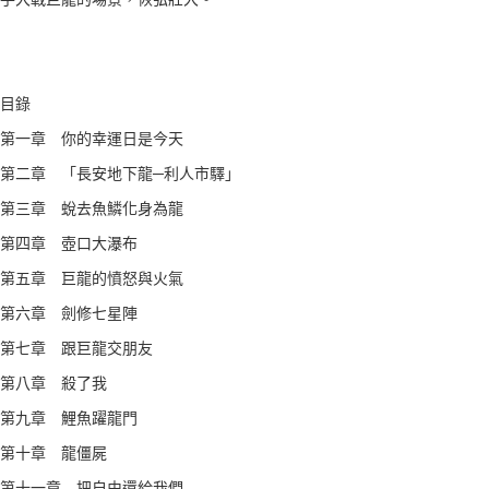
目錄
第一章 你的幸運日是今天
第二章 「長安地下龍─利人市驛」
第三章 蛻去魚鱗化身為龍
第四章 壺口大瀑布
第五章 巨龍的憤怒與火氣
第六章 劍修七星陣
第七章 跟巨龍交朋友
第八章 殺了我
第九章 鯉魚躍龍門
第十章 龍僵屍
第十一章 把自由還給我們