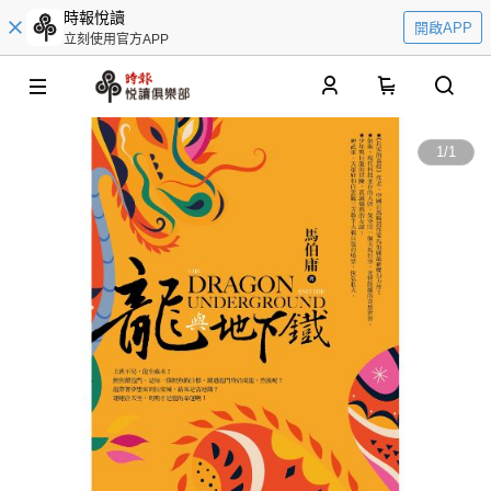
時報悅讀
開啟APP
立刻使用官方APP
0
1
/
1