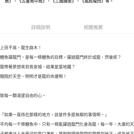
辰》、《古董局中局》、《三國機密》、《風起隴西》等。
詳細說明
相關推薦
上班不易，龍生麻木！
鯉魚躍龍門，是每一條鯉魚的目標。躍過龍門終於成龍，然後呢？
龍帶著夢想來到長安城，結果是當地鐵？
翱翔於天空，明明才是龍的命運啊！
致每一顆渴望自由的心。
「如果一直待在那樣的地方，該是件多麼無聊的事情啊。」
平均每一千條鯉魚中，只有一條能躍過龍門化身為龍。每一年，大唐的天
子都會派人去黃河的壺口瀑布，將剛剛躍過龍門的龍帶到地下，成為地下