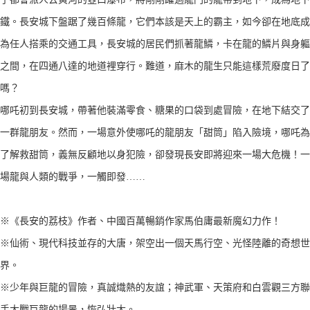
鐵。長安城下盤踞了幾百條龍，它們本該是天上的霸主，如今卻在地底成
為任人搭乘的交通工具，長安城的居民們抓著龍鱗，卡在龍的鱗片與身軀
之間，在四通八達的地道裡穿行。難道，麻木的龍生只能這樣荒廢度日了
嗎？
哪吒初到長安城，帶著他裝滿零食、糖果的口袋到處冒險，在地下結交了
一群龍朋友。然而，一場意外使哪吒的龍朋友「甜筒」陷入險境，哪吒為
了解救甜筒，義無反顧地以身犯險，卻發現長安即將迎來一場大危機！一
場龍與人類的戰爭，一觸即發……
※《長安的荔枝》作者、中國百萬暢銷作家馬伯庸最新魔幻力作！
※仙術、現代科技並存的大唐，架空出一個天馬行空、光怪陸離的奇想世
界。
※少年與巨龍的冒險，真誠熾熱的友誼；神武軍、天策府和白雲觀三方聯
手大戰巨龍的場景，恢弘壯大。