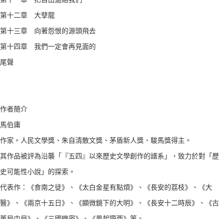
第十二章 大孽龍
第十三章 向著怨恨的源頭飛去
第十四章 我們一定會再見面的
尾聲
作者簡介
馬伯庸
作家。人民文學獎、朱自清散文獎、茅盾新人獎、駿馬獎得主。
其作品被評為沿襲「『五四』以來歷史文學創作的譜系」，致力於對「歷
史可能性小說」的探索。
代表作：《食南之徒》、《太白金星有點煩》、《長安的荔枝》、《大
醫》、《兩京十五日》、《顯微鏡下的大明》、《長安十二時辰》、《古
董局中局》、《三國機密》、《風起隴西》等。