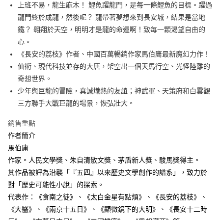
每筆NT$60，滿NT$499(含以上)免運費
上班不易，龍生麻木！ 鯉魚躍龍門，是每一條鯉魚的目標。躍過
龍門終於成龍，然後呢？ 龍帶著夢想來到長安城，結果是當地
付款後7-11取貨
鐵？ 翱翔於天空，明明才是龍的命運啊！致每一顆渴望自由的
每筆NT$60，滿NT$499(含以上)免運費
心。
宅配
《長安的荔枝》作者、中國百萬暢銷作家馬伯庸最新魔幻力作！
每筆NT$100，滿NT$499(含以上)免運費
仙術、現代科技並存的大唐，架空出一個天馬行空、光怪陸離的
奇想世界。
少年與巨龍的冒險，真誠熾熱的友誼；神武軍、天策府和白雲觀
三方聯手大戰巨龍的場景，恢弘壯大。
銷售重點
作者簡介
馬伯庸
作家。人民文學獎、朱自清散文獎、茅盾新人獎、駿馬獎得主。
其作品被評為沿襲「『五四』以來歷史文學創作的譜系」，致力於
對「歷史可能性小說」的探索。
代表作：《食南之徒》、《太白金星有點煩》、《長安的荔枝》、
《大醫》、《兩京十五日》、《顯微鏡下的大明》、《長安十二時