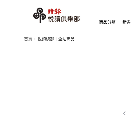
商品分類
新書
首頁
悅讀總部｜全站商品