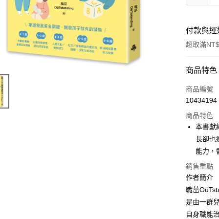
付款與運
超取滿NT$
付款方式
商品特色
信用卡一
商品編號
10434194
商品特色
運送方式
本書獻
付款後全
長卻也
每筆NT$6
能力，
銷售重點
付款後7-1
作者簡介
每筆NT$6
職茁OüTsta
宅配
是由一群兒
每筆NT$1
自身職能