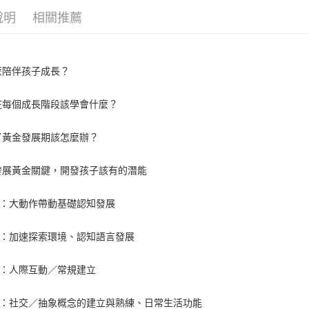
說明
相關推薦
麼陪伴孩子成長？
在每個成長階段該學會什麼？
了黃金發展期該怎麼辦？
發展黃金關鍵，開發孩子該有的潛能
歲：大動作帶動基礎認知發展
3歲：加速探索環境、認知語言發展
歲：人際互動／常規建立
5歲：社交／抽象概念的建立與熟練、日常生活功能