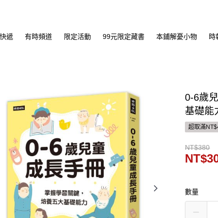
快遞
有時頻道
限定活動
99元限定藏書
本鋪解憂小物
時
0-6
基礎能
超取滿NT$
NT$380
NT$3
數量