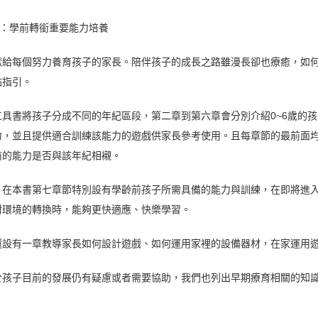
歲：學前轉銜重要能力培養
獻給每個努力養育孩子的家長。陪伴孩子的成長之路雖漫長卻也療癒，如
點指引。
工具書將孩子分成不同的年紀區段，第二章到第六章會分別介紹0~6歲的
力，並且提供適合訓練該能力的遊戲供家長參考使用。且每章節的最前面
前的能力是否與該年紀相襯。
，在本書第七章節特別設有學齡前孩子所需具備的能力與訓練，在即將進
對環境的轉換時，能夠更快適應、快樂學習。
還設有一章教導家長如何設計遊戲、如何運用家裡的設備器材，在家運用
於孩子目前的發展仍有疑慮或者需要協助，我們也列出早期療育相關的知