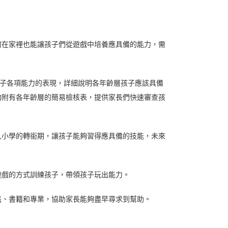
何在家裡也能讓孩子們從遊戲中培養應具備的能力，需
孩子各項能力的表現，詳細說明各年齡層孩子應該具備
均附有各年齡層的簡易檢核表，提供家長們快速審查孩
入小學的轉銜期，讓孩子能夠習得應具備的技能，未來
遊戲的方式訓練孩子，帶領孩子玩出能力。
識、書籍和專業，協助家長能夠盡早尋求到幫助。