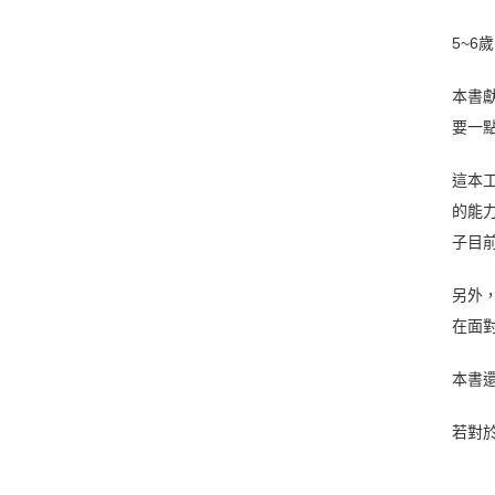
5~6
本書
要一
這本
的能
子目
另外
在面
本書
若對