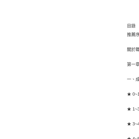
目錄
推薦
關於
第一
一、
★ 0
★ 1
★ 3
★ 4