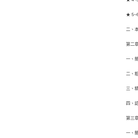
★ 5
二、
第二章
一、
二、粗
三、精
四、認
第三章
一、