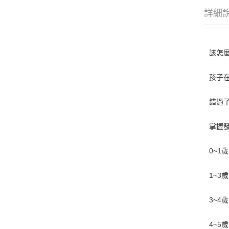
詳細
該怎
孩子
錯過
掌握
0~1
1~
3~4
4~