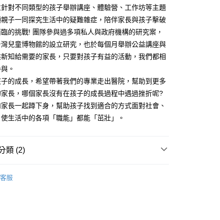
並針對不同類型的孩子舉辦講座、體驗營、工作坊等主題
領親子一同探究生活中的疑難雜症，陪伴家長與孩子擊破
臨的挑戰! 團隊參與過多項私人與政府機構的研究案，
台灣兒童博物館的設立研究，也於每個月舉辦公益講座與
供新知給需要的家長，只要對孩子有益的活動，我們都相
參與。
孩子的成長，希望帶著我們的專業走出醫院，幫助到更多
的家長，哪個家長沒有在孩子的成長過程中遇過挫折呢?
和家長一起蹲下身，幫助孩子找到適合的方式面對社會、
，使生活中的各項「職能」都能「茁壯」。
類 (2)
｜全站商品
客服
親子教育