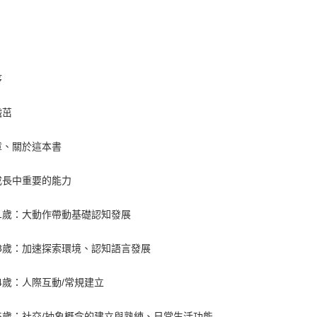
序
職茁
章、關於這本書
成長中重要的能力
~1歲：大動作帶動基礎認知發展
~3歲：加速探索環境、認知語言發展
~4歲：人際互動/常規建立
~5歲：社交/抽象概念的建立與熟練、日常生活功能