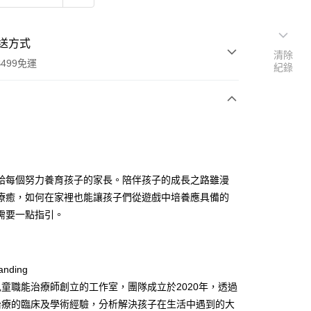
送方式
清除
499免運
紀錄
次付款
給每個努力養育孩子的家長。陪伴孩子的成長之路雖漫
家取貨
療癒，如何在家裡也能讓孩子們從遊戲中培養應具備的
0，滿NT$499(含以上)免運費
需要一點指引。
1取貨
0，滿NT$499(含以上)免運費
nding
童職能治療師創立的工作室，團隊成立於2020年，透過
00，滿NT$499(含以上)免運費
治療的臨床及學術經驗，分析解決孩子在生活中遇到的大