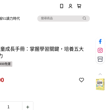
0
報51讀力時代
歲兒童成長手冊：掌握學習關鍵，培養五大
力
499免運
00