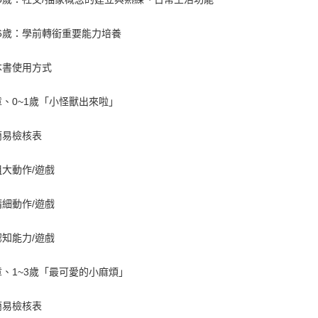
~6歲：學前轉銜重要能力培養
本書使用方式
、0~1歲「小怪獸出來啦」
簡易檢核表
大動作/遊戲
細動作/遊戲
知能力/遊戲
、1~3歲「最可愛的小麻煩」
簡易檢核表