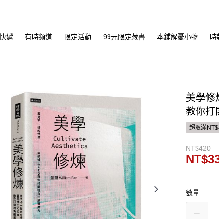
快遞
有時頻道
限定活動
99元限定藏書
本鋪解憂小物
時
美學修
教你打
超取滿NT$
NT$420
NT$3
數量