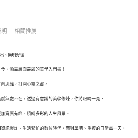
生活
生
說明
相關推薦
淺出、簡明好懂
古今、涵蓋層面最廣的美學入門書！
單向思維，打開心靈之窗，
美感無處不在，透過有意識的美學修煉，你將眼睛一亮，
更加寬廣有趣、繽紛多彩的人生風景。
個資訊爆炸、生活繁忙的數位時代，面對單調、重複的日常毎一天，