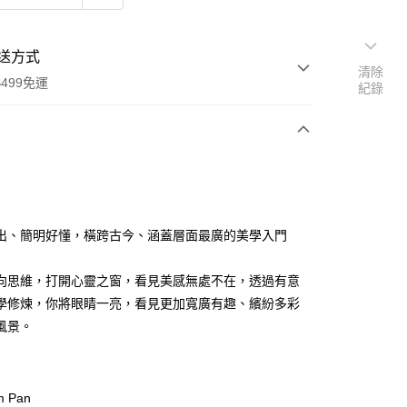
送方式
清除
499免運
紀錄
次付款
出、簡明好懂，橫跨古今、涵蓋層面最廣的美學入門
家取貨
0，滿NT$499(含以上)免運費
向思維，打開心靈之窗，看見美感無處不在，透過有意
學修煉，你將眼睛一亮，看見更加寬廣有趣、繽紛多彩
1取貨
風景。
0，滿NT$499(含以上)免運費
00，滿NT$499(含以上)免運費
m Pan