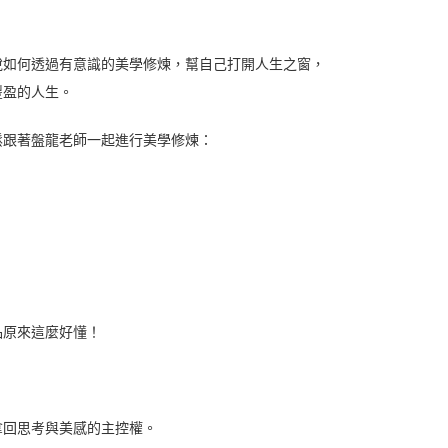
說如何透過有意識的美學修煉，幫自己打開人生之窗，
豐盈的人生。
鬆跟著盤龍老師一起進行美學修煉：
品原來這麼好懂！
拿回思考與美感的主控權。