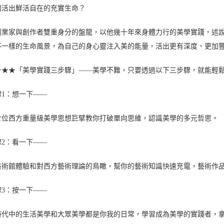
何活出鮮活自在的充實生命？
創業家與創作者雙重身分的盤龍，以他幾十年來身體力行的美學實踐，述
不一樣的生命風景，為自己的身心靈注入美的能量，活出更有深度、更加
★★★「美學實踐三步驟」——美學不難，只要透過以下三步驟，就能輕
驟1：想一下——
七位西方重量級美學思想巨擘教你打破單向思維，認識美學的多元哲思。
驟2：看一下——
美術館體驗和對西方藝術理論的鳥瞰，幫你的藝術知識快速充電，藝術作
驟3：按一下——
時代中的生活美學和大眾美學都是你我的日常，學習成為美學的實踐者，