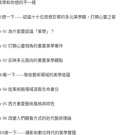
 美學和你想的不一樣
T 1想一下——認識十七位思想巨擘的多元美學觀，打開心靈之窗
pter 01 為什麼要認識「美學」？
pter 02 打開心靈視角的重要美學著作
pter 03 反映多元面向的重要美學觀點
T II看一下——吸收藝術場域的美學底蘊
pter 04 從美術館場域汲取生命養分
pter 05 西方重要藝術風格與特色
pter 06 改變人們觀看方式的近代藝術理論
T III按一下——攝影和數位時代的美學實踐