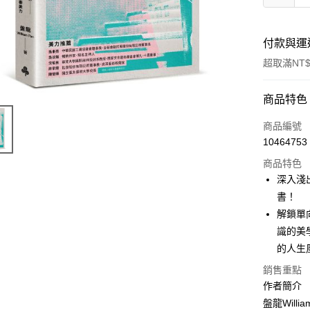
付款與運
超取滿NT$
付款方式
商品特色
信用卡一
商品編號
10464753
商品特色
運送方式
深入淺
付款後全
書！
每筆NT$6
解鎖單
識的美
付款後7-1
的人生
每筆NT$6
銷售重點
宅配
作者簡介
每筆NT$1
盤龍Willia