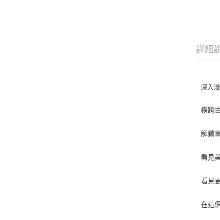
詳細
深入
橫跨
解鎖
看見
看見
在這