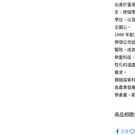
出身於臺
生，跨域學
學位，以
企圖心。
1988 
帶領公司
醫院，成
熱愛科技
性化的溫
需求。
積極探索
為產業發
學素養，
商品相關分
悅讀總部
分享