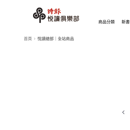
商品分類
新書
首頁
悅讀總部｜全站商品