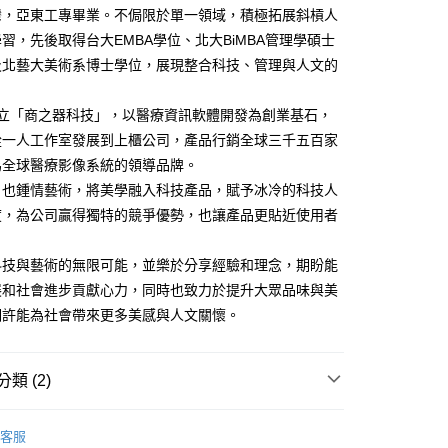
灣，亞東工專畢業。不侷限於單一領域，積極拓展斜槓人
習，先後取得台大EMBA學位、北大BiMBA管理學碩士
及北藝大美術系博士學位，展現整合科技、管理與人文的
年創立「商之器科技」，以醫療資訊軟體開發為創業基石，
從一人工作室發展到上櫃公司，產品行銷全球三千五百家
為全球醫療影像系統的領導品牌。
，也鍾情藝術，將美學融入科技產品，賦予冰冷的科技人
度，為公司贏得獨特的競爭優勢，也讓產品更貼近使用者
科技與藝術的無限可能，並樂於分享經驗和理念，期盼能
展和社會進步貢獻心力，同時也致力於提升大眾品味與美
期許能為社會帶來更多美感與人文關懷。
類 (2)
｜全站商品
客服