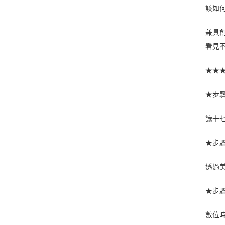
該如
兼具
看見
★★
★步
讓十
★步
透過
★步
數位