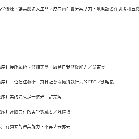
美學修煉，讓美感進入生命，成為內在養分與助力，幫助讀者在思考和五
薦序〕接觸藝術、修煉美學，啟動自我修復能力／吳東亮
薦序〕一位信任藝術，兼具社會關懷與執行力的CEO／沈昭良
薦序〕美的追求是一道光／許宗煒
薦序〕身體力行的美學實踐者／陳愷璜
序〕有獨立的審美能力，不再人云亦云