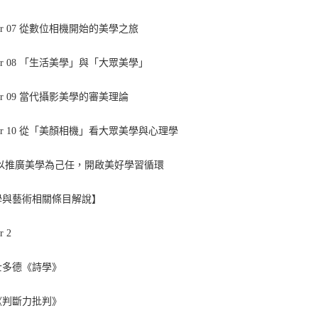
pter 07 從數位相機開始的美學之旅
pter 08 「生活美學」與「大眾美學」
pter 09 當代攝影美學的審美理論
pter 10 從「美顏相機」看大眾美學與心理學
 以推廣美學為己任，開啟美好學習循環
學與藝術相關條目解說】
r 2
士多德《詩學》
《判斷力批判》