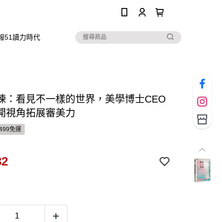
0
報51讀力時代
煉：看見不一樣的世界，美學博士CEO
開視角拓展審美力
499免運
32