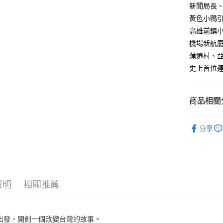
新聞局長
黃色小鴨引
高雄前鎮
機場新航
蒲遷村、亞
史上首位
商品相關分
悅讀總部
分享
人文史哲
說明
相關推薦
出發，開創一個改變台灣的故事。