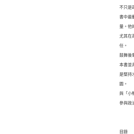
不只是
書中最
量。他
尤其在
任。
鼓舞後
本書並
是堅持
園。
與「小
參與政
目錄