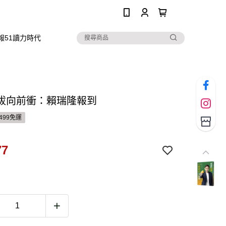
0
報51讀力時代
拔向前衝：賴瑞隆報到
499免運
77