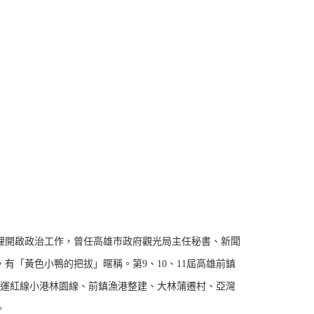
理開啟政治工作，曾任高雄市政府觀光局主任秘書、新聞
有「黃色小鴨的把拔」暱稱。第9、10、11屆高雄前鎮
捷運紅線小港林園線、前鎮漁港整建、大林蒲遷村、亞灣
。