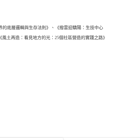
界的底層邏輯與生存法則》、《撥雲迎驕陽：生技中心
風土再造：看見地方的光：25個社區營造的實踐之路》