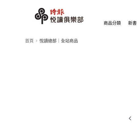
商品分類
新書
首頁
悅讀總部｜全站商品