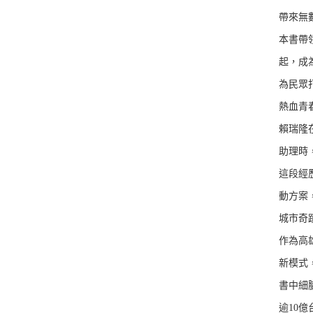
帶來無
本書帶
起，成
為民眾
熱血青
賴瑞隆
助理時
這段經
動方案
城市奇
作為高
新模式
書中細
逾10