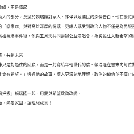
政績，更是情感
動人的部分，莫過於賴瑞隆對家人、夥伴以及選民的深情告白。他在繁忙
的「戀家癖」與對高雄深厚的情感，更讓人感受到政治人物不僅是為民服
高雄氣爆事件後，他與五月天共同籌辦公益演唱會，為災民注入新希望的
輩，共創未來
非只是對過往的回顧，而是一封寫給年輕世代的信。賴瑞隆在書末向每位
才會有希望。」透過他的故事，讓人更深刻地理解，政治的價值並不僅止
鴨把拔」賴瑞隆一起，用愛與希望啟動改變，
治，熱愛家園，讓理想成真！