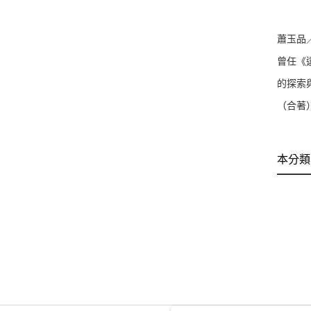
蕭玉品
曾任《
的探索
（合著
本分類