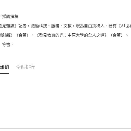
／採訪撰稿
遠見雜誌》記者，跑過科技、服務、文教，現為自由撰稿人。著有《AI世
與創新》（合著）、《看見教育的光：中原大學的全人之道》（合著）、《
）等書。
熱銷
全站排行