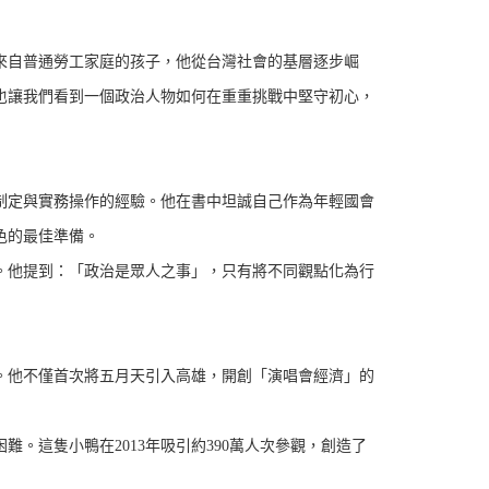
來自普通勞工家庭的孩子，他從台灣社會的基層逐步崛
也讓我們看到一個政治人物如何在重重挑戰中堅守初心，
制定與實務操作的經驗。他在書中坦誠自己作為年輕國會
色的最佳準備。
。他提到：「政治是眾人之事」，只有將不同觀點化為行
。他不僅首次將五月天引入高雄，開創「演唱會經濟」的
。這隻小鴨在2013年吸引約390萬人次參觀，創造了