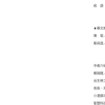
結 語
★專文
陳 菊
蘇貞昌
作者介
賴瑞隆
出生勞
局長、
小港旗
智慧科