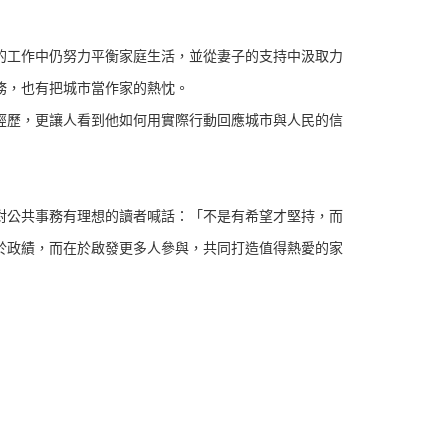
的工作中仍努力平衡家庭生活，並從妻子的支持中汲取力
務，也有把城市當作家的熱忱。
經歷，更讓人看到他如何用實際行動回應城市與人民的信
對公共事務有理想的讀者喊話：「不是有希望才堅持，而
於政績，而在於啟發更多人參與，共同打造值得熱愛的家