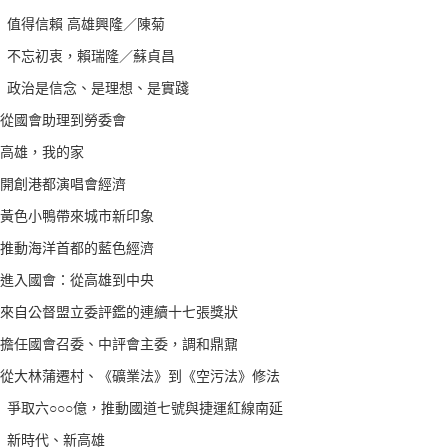
 值得信賴 高雄興隆／陳菊
 不忘初衷，賴瑞隆／蘇貞昌
 政治是信念、是理想、是實踐
 從國會助理到勞委會
 高雄，我的家
 開創港都演唱會經濟
 黃色小鴨帶來城市新印象
 推動海洋首都的藍色經濟
 進入國會：從高雄到中央
 來自公督盟立委評鑑的連續十七張獎狀
 擔任國會召委、中評會主委，調和鼎鼐
 從大林蒲遷村、《礦業法》到《空污法》修法
章 爭取六○○○億，推動國道七號與捷運紅線南延
章 新時代、新高雄