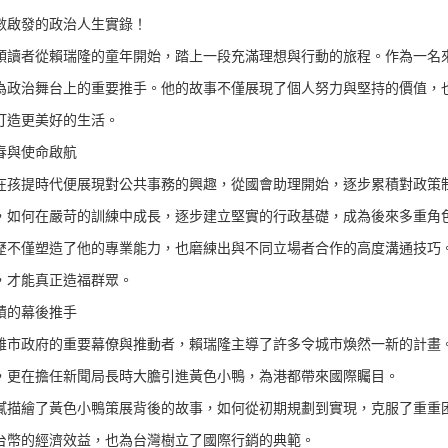
數啟發的政治人生實錄！
領讀者從賴瑞隆的童年開始，踏上一段充滿理想與行動的旅程。作為一名
為政治舞台上的重要推手。他的故事不僅展現了個人努力與堅持的價值，
打造更美好的生活。
春與使命啟航
在孩提時代便展現對公共事務的興趣，從國會助理開始，逐步累積對政策
，如何在嚴苛的訓練中成長，逐步建立堅實的行政基礎，成為後來多重角
歷不僅塑造了他的專業能力，也磨練出與不同立場者合作的高度溝通技巧
，才能真正造福群眾。
蹟的幕後推手
雄市政府的重要幕僚與推動者，賴瑞隆主導了許多令城市煥然一新的計畫
，更在擔任新聞局長時大膽引進黃色小鴨，為港都帶來國際矚目。
膩描繪了黃色小鴨策展背後的故事，如何從初期規劃到實現，克服了重重困難
億台幣的經濟效益，也為台灣樹立了國際行銷的典範。