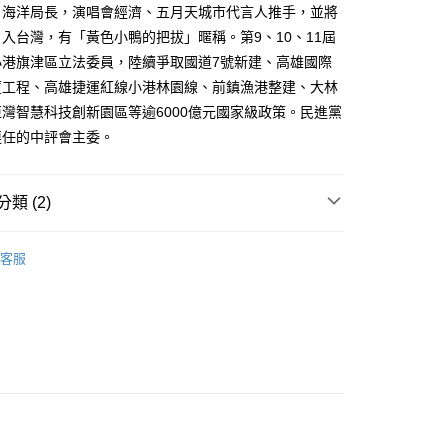
、海洋局長，演唱會經濟、五月天城市代言人推手，並將
入台灣，有「黃色小鴨的把拔」暱稱。第9、10、11屆
小港旗津區立法委員，陸續爭取國道7號新建、高雄國際
廈工程、高雄捷運紅線小港林園線、前鎮漁港整建、大林
灣智慧科技創新園區等逾6000億元國家級政策。民進黨
連任的中評會主委。
類 (2)
｜全站商品
客服
社會科學