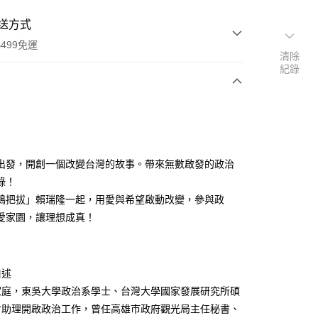
送方式
499免運
清除
紀錄
次付款
出發，開創一個改變台灣的故事。帶來無數啟發的政治
家取貨
錄！
0，滿NT$499(含以上)免運費
鴨把拔」賴瑞隆一起，用愛與希望啟動改變，參與政
愛家園，讓理想成真！
1取貨
0，滿NT$499(含以上)免運費
口述
00，滿NT$499(含以上)免運費
家庭，東吳大學政治系學士、台灣大學國家發展研究所碩
會助理開啟政治工作，曾任高雄市政府觀光局主任秘書、