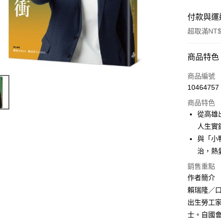
付款與運
超取滿NT$
付款方式
商品特色
信用卡一
商品編號
10464757
商品特色
運送方式
從高雄
付款後全
人生實
每筆NT$6
與「小
治，熱
付款後7-1
銷售重點
每筆NT$6
作者簡介
宅配
賴瑞隆／
每筆NT$1
出生勞工
士。自國