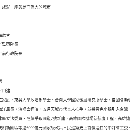
 成就一座美麗而偉大的城市
推薦★
／監察院長
／前行政院長
紹
／口述
工家庭，東吳大學政治系學士、台灣大學國家發展研究所碩士。自國會助
海洋局長，演唱會經濟、五月天城市代言人推手，並將黃色小鴨引入台灣，
津區立法委員，陸續爭取國道7號新建、高雄國際機場新航廈工程、高雄
技創新園區等逾6000億元國家級政策。民進黨史上首位連任的中評會主委