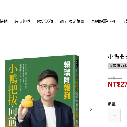
快遞
有時頻道
限定活動
99元限定藏書
本鋪解憂小物
時
小鴨把
超取滿NT$
NT$350
NT$2
數量