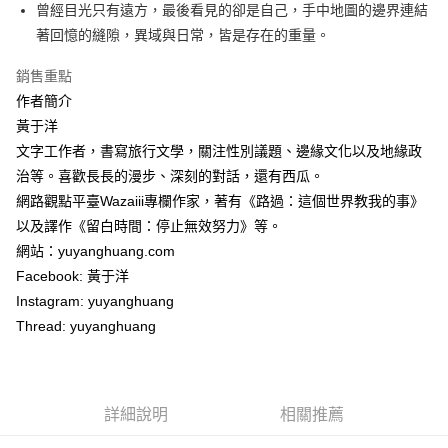
每筆NT$60，滿NT$499(含以上)免運費
曾經目光只有遠方，最後看見的卻是自己，手中地圖的邊界連結
著回憶的縫隙，異域與日常，皆是存在的重量。
付款後7-11取貨
每筆NT$60，滿NT$499(含以上)免運費
銷售重點
作者簡介
宅配
黃于洋
每筆NT$100，滿NT$499(含以上)免運費
文字工作者，書寫旅行文學，關注性別議題、邊緣文化以及地緣政
治等。喜歡長長的漫步、深刻的對話，還有西瓜。
網路觀點平臺Wazaiii專欄作家，著有《路過：這個世界教我的事》
以及譯作《留白時間：停止無效努力》等。
網站：yuyanghuang.com
Facebook: 黃于洋
Instagram: yuyanghuang
Thread: yuyanghuang
詳細說明
相關推薦