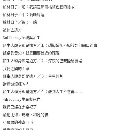
柏林日子／前：我猜是那面橘紅色牆的緣故
柏林日子／中：藕斷絲連
柏林日子／後：一端
被迫去遠方
3rd Journey至親與陌生
陌生人轉身即是遠方／１：想知道卻不知該如何開口的事
飯桌到舌尖，就是回鄉最近的距離
陌生人轉身即是遠方／２：深夜的巴賽隆納機場
我們之間的距離
陌生人轉身即是遠方／３：星星碎片
對遺憾沒輒的人
陌生人轉身即是遠方／４：難到人生不會再……
4th Journey生命與死亡
我們已經在太空裡了
加勒比海，瑪琳，和她的貓
小飛象的神奇羽毛