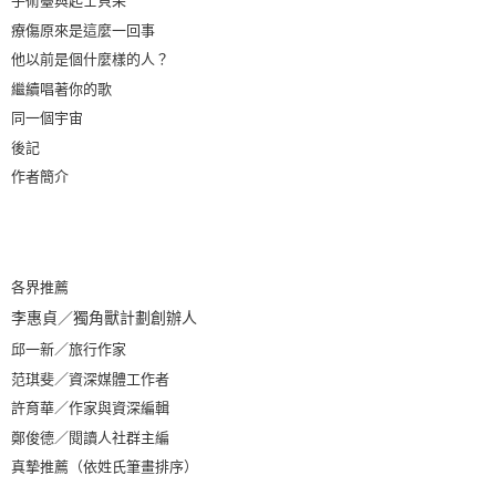
手術臺與起士貝果
療傷原來是這麼一回事
他以前是個什麼樣的人？
繼續唱著你的歌
同一個宇宙
後記
作者簡介
各界推薦
李惠貞／獨角獸計劃創辦人
邱一新／旅行作家
范琪斐／資深媒體工作者
許育華／作家與資深編輯
鄭俊德／閱讀人社群主編
真摯推薦（依姓氏筆畫排序）