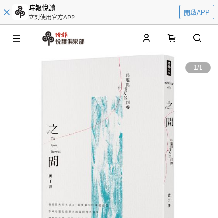
時報悅讀
開啟APP
立刻使用官方APP
0
1
/
1