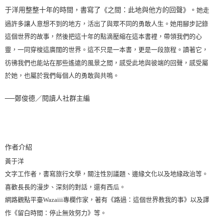
于洋用整整十年的時間，書寫了《之間：此地與他方的回聲》。
她走
過許多讓人意想不到的地方，活出了與眾不同的勇敢人生。
她用腳步記錄
這個世界的故事，然後把這十年的點滴壓縮在這本書裡，帶領我們的心
靈，一同穿梭這廣闊的世界。
這不只是一本書，更是一段旅程。
讀著它，
彷彿我們也能站在那些遙遠的風景之間，感受此地與彼端的回聲，感受屬
於她，也屬於我們每個人的勇敢與共鳴。
──鄭俊德／閱讀人社群主編
作者介紹
黃于洋
文字工作者，書寫旅行文學，關注性別議題、邊緣文化以及地緣政治等。
喜歡長長的漫步、深刻的對話，還有西瓜。
網路觀點平臺Wazaiii專欄作家，著有《路過：這個世界教我的事》以及譯
作《留白時間：停止無效努力》等。