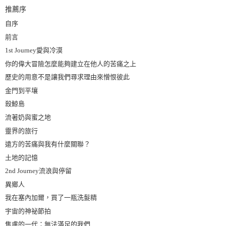
推薦序
自序
前言
1st Journey愛與冷漠
你的偉大冒險怎麼能夠建立在他人的苦痛之上
歷史的用意不是讓我們尋求理由來憎恨彼此
金門到平壤
殺鯨島
流著奶與蜜之地
靈界的旅行
遠方的苦痛與我有什麼關聯？
土地的記憶
2nd Journey流浪與停留
異鄉人
我在塞內加爾，買了一瓶洗髮精
宇宙的神祕節拍
焦慮的一代：無法滿足的我們