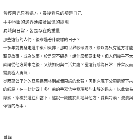
曾經目光只有遠方，最後看見的卻是自己
手中地圖的邊界連結著回憶的縫隙
異域與日常，皆是存在的重量
那些遠行的人們，後來過著什麼樣的日子？
十多年前隻身走過中東和東非，那時世界歌頌流浪，錯以為只有遠方才能
聽見故事、成為故事，於是奮不顧身，說什麼都要出發。但人們幾乎不太
談論從他方歸來之後，又該如何與生活共處？當遠行成為日常，停留反而
需要極大勇氣。
從兩萬公里外的亞馬遜雨林到戒備森嚴的北韓，再到床底下父親遺留下來
的紙箱，在一封封四十多年前的手寫信中發現那些未解的過去，以此做為
線索，穿梭於過往和當下，述說一段關於此地與他方、愛與冷漠、流浪與
停留的故事。
目錄