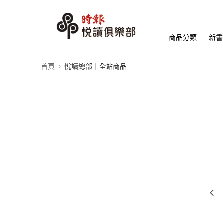
商品分類
新書
首頁
悅讀總部｜全站商品