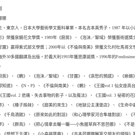
紹
娜娜
4年生，東京人，日本大學藝術學文藝科畢業。本名吉本真秀子，1987 年以
影》榮獲泉鏡花文學獎。1989年《廚房》、《泡沬／聖域》榮獲藝術選獎
甘露》贏得紫式部文學獎；2000年以《不倫與南美》榮獲文化村杜馬哥文
外30多國翻譯及出版。於義大利1993年獲思康諾獎，1996年的Fendissime
。
廚房》、《鶇》、《泡沬／聖域》、《甘露》、《哀愁的預感》、《蜥蜴
都知道》、《N‧P》、《不倫與南美》、《鶇》、《王國vol.1 仙女座
王國vol. 2 悲痛、失去事物的影子，以及魔法》、《王國vol. 3 祕密的
界》、《橡子姊妹》、《甜美的來生》、《地獄公主漢堡店》、《生命中
、《千鳥酒館》、《原來如此的對話》（和心理學家河合隼雄對談）、《
夢》、《群鳥》、《把心情拿去曬一曬──小魚腥草與不思芭娜》、《不是
、《想想下北澤》、《小幸福寶典》、《吉本芭娜娜解答交朋友的煩惱》