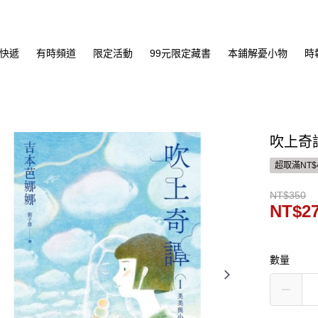
快遞
有時頻道
限定活動
99元限定藏書
本鋪解憂小物
時
吹上奇
超取滿NT$
NT$350
NT$2
數量