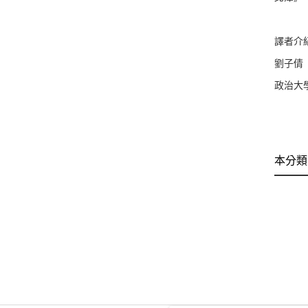
譯者介
劉子倩
政治大
本分類