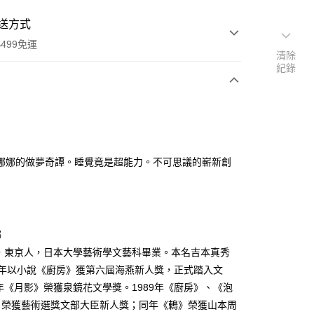
送方式
499免運
清除
紀錄
次付款
娜娜的做夢奇譚。睡覺竟是超能力。不可思議的嶄新創
家取貨
0，滿NT$499(含以上)免運費
1取貨
娜
0，滿NT$499(含以上)免運費
生，東京人，日本大學藝術學文藝科畢業。本名吉本真秀
7 年以小說《廚房》獲第六屆海燕新人獎，正式踏入文
00，滿NT$499(含以上)免運費
8年《月影》榮獲泉鏡花文學獎。1989年《廚房》、《泡
》榮獲藝術選獎文部大臣新人獎；同年《鶇》榮獲山本周