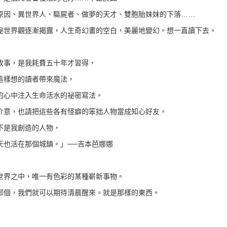
原因、異世界人、驅屍者、做夢的天才、雙胞胎妹妹的下落……
祕世界觀逐漸揭露，人生奇幻畫的空白，美麗地變幻。想一直讀下去。
故事，是我耗費五十年才習得，
這樣想的讀者帶來魔法，
的心中注入生命活水的祕密寫法。
介意，也請把這些各有怪癖的笨拙人物當成知心好友。
不是我創造的人物，
天也活在那個城鎮。」──吉本芭娜娜
世界之中，唯一有色彩的某種嶄新事物。
那個，我們就可以期待清晨醒來。就是那樣的東西。