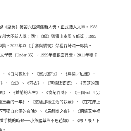
小說《廚房》獲第六屆海燕新人獎，正式踏入文壇。1988
文部大臣新人獎；同年《鶇》榮獲山本周五郎獎；1995
學獎。2022年以《手套與憐憫》榮獲谷崎潤一郎獎。
文學獎（Under 35），1999年獲銀面具獎，2011年獲卡
》、《白河夜船》、《蜜月旅行》、《無情／厄運》、
高台》、《虹》、《羽衣》、《阿根廷婆婆》、《盡頭的回
花園》、《雛菊的人生》、《食記百味》、《王國vol. 4 另
最重要的一年》、《這樣那樣生活的訣竅》、《在花床上
不再獨自悲傷的夜晚》、《馬戲團之夜》、《惆悵又幸福
看手機的時候──小魚腥草與不思芭娜》、《喂！喂！下
等。