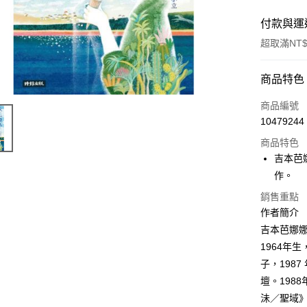
付款與運
超取滿NT$
付款方式
商品特色
信用卡一
商品編號
10479244
商品特色
運送方式
吉本芭
付款後全
作。
每筆NT$6
銷售重點
作者簡介
付款後7-1
吉本芭娜
每筆NT$6
1964年
宅配
子，198
每筆NT$1
壇。198
沬／聖域