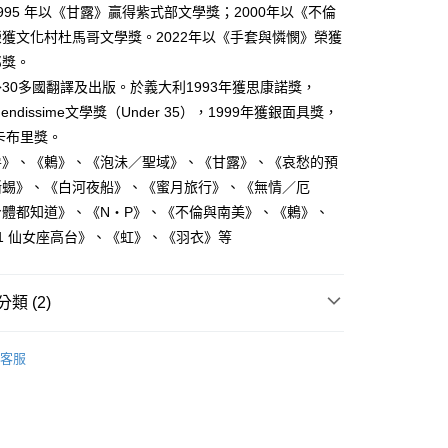
995 年以《甘露》贏得紫式部文學獎；2000年以《不倫
獲文化村杜馬哥文學獎。2022年以《手套與憐憫》榮獲
郎獎。
30多國翻譯及出版。於義大利1993年獲思康諾獎，
Fendissime文學獎（Under 35），1999年獲銀面具獎，
獲卡布里獎。
房》、《鶇》、《泡沬／聖域》、《甘露》、《哀愁的預
蜥蜴》、《白河夜船》、《蜜月旅行》、《無情／厄
身體都知道》、《N‧P》、《不倫與南美》、《鶇》、
l.1 仙女座高台》、《虹》、《羽衣》等
類 (2)
｜全站商品
客服
說