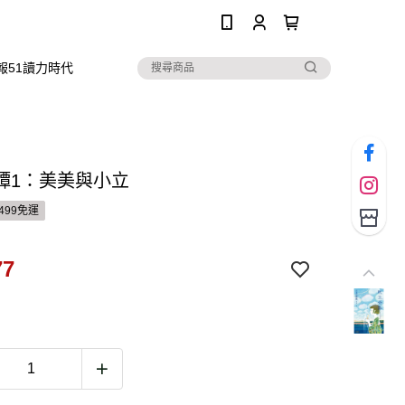
0
報51讀力時代
譚1：美美與小立
499免運
77