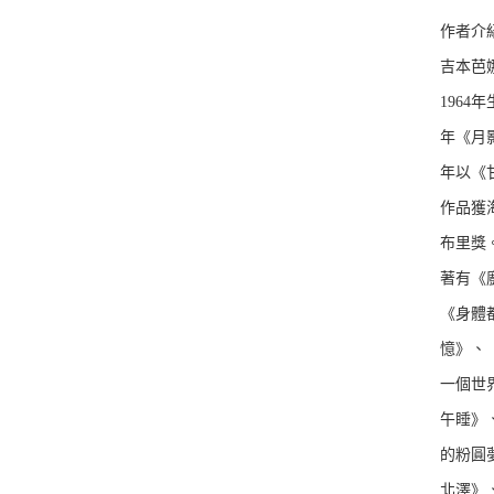
作者介
吉本芭
196
年《月
年以《
作品獲海
布里獎
著有《
《身體
憶》、《
一個世
午睡》
的粉圓
北澤》