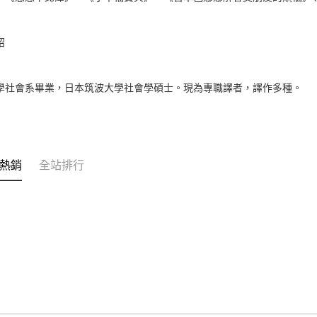
紹
學社會系畢業，日本筑波大學社會學碩士。現為專職譯者，譯作多種。
熱銷
全站排行