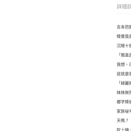
詳細
吉本芭
睡覺竟
沉睡十
「簡直
我想，
這就是
「綺麗
妹妹無
鄉字條
家族祕
天嗎？
吹上鎮