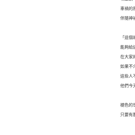
車禍的
伴隨神
「這個
能夠給
在大家
如果不
這些人
他們今
褪色的
只要有