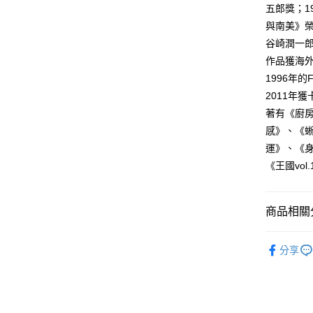
五郎獎；1
與南美》榮
谷崎潤一
作品獲海外
1996年的
2011年
著有《廚
感》、《
運》、《
《王國vo
商品相關分
悅讀總部
分享
文學
小