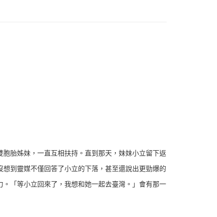
雙胞胎姊妹，一直互相扶持。直到那天，妹妹小立留下返
沒想到靈媒不僅回答了小立的下落，甚至還說出更勁爆的
力。「等小立回來了，我想和她一起去臺灣。」會有那一