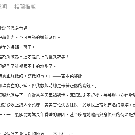
說明
相關推薦
娜娜的做夢奇譚。
是超能力。不可思議的嶄新創作。
幾年的媽媽，醒了。
是為所欲為。這才是真正的靈異故事！
已經到了誰都跟不上的地步了。
我真正想做的，該做的事。」――吉本芭娜娜
如珠寶盒的小鎮，但我想起時總是帶著悲傷的濾鏡。」
預警地消失了。自從爸爸因車禍過世、媽媽臥床不起後，美美與小立這對
後就從吹上鎮人間蒸發，美美害怕失去妹妹，於是找上當地有名的靈媒，
辛，一口氣解開媽媽長年昏睡的原因，甚至喚醒她體內與身俱來的特殊能
，是個死者會復活的地方……不止於此。