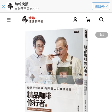
時報悅讀
開啟APP
立刻使用官方APP
0
1
/
1