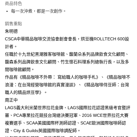
付款後全家取貨
商品特色
每筆NT$60，滿NT$499(含以上)免運費
每一次沖煮，都是一次創作。
付款後7-11取貨
銷售重點
每筆NT$60，滿NT$499(含以上)免運費
朱明德
CSCA中華精品咖啡交流協會創會會長，烘豆機ROLLTECH 600設
宅配
計者。
每筆NT$100，滿NT$499(含以上)免運費
任職於十九世紀黑潮雅客咖啡館、馥蘭朵系列品牌飲食文化顧問、
馥森系列品牌飲食文化顧問、竹生懷石料理系列總執行長，以及多
間咖啡館顧問。
作品有《精品咖啡不外帶： 寫給職人的咖啡手札》、《精品咖啡不
浪漫：在台灣經營咖啡館的真實漫談》、《精品咖啡侍豆師：台灣
職人的精品烘豆學》。
周正中
LAGS義大利米蘭世界拉花金牌、LAGS國際拉花認證黑級考官暨評
審、PCA專業拉花競技台灣總決賽冠軍、2016 WCE世界拉花大賽
複賽選手、SCAA美國國際杯測師認證、SCAE歐洲國際咖啡師認
證、City & Guilds英國國際咖啡調配師。