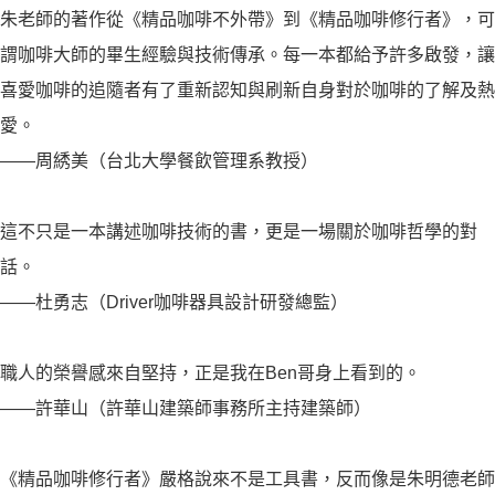
朱老師的著作從《精品咖啡不外帶》到《精品咖啡修行者》，可
謂咖啡大師的畢生經驗與技術傳承。每一本都給予許多啟發，讓
喜愛咖啡的追隨者有了重新認知與刷新自身對於咖啡的了解及熱
愛。
――周綉美（台北大學餐飲管理系教授）
這不只是一本講述咖啡技術的書，更是一場關於咖啡哲學的對
話。
――杜勇志（Driver咖啡器具設計研發總監）
職人的榮譽感來自堅持，正是我在Ben哥身上看到的。
――許華山（許華山建築師事務所主持建築師）
《精品咖啡修行者》嚴格說來不是工具書，反而像是朱明德老師