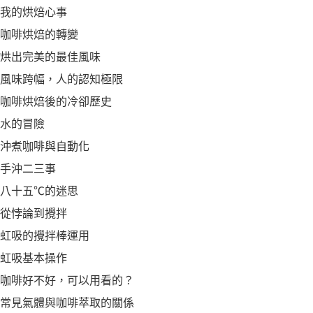
我的烘焙心事
咖啡烘焙的轉變
烘出完美的最佳風味
風味跨幅，人的認知極限
咖啡烘焙後的冷卻歷史
水的冒險
沖煮咖啡與自動化
手沖二三事
八十五℃的迷思
從悖論到攪拌
虹吸的攪拌棒運用
虹吸基本操作
咖啡好不好，可以用看的？
常見氣體與咖啡萃取的關係