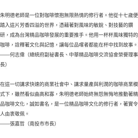
朱明德老師是一位對咖啡懷抱無限熱情的修行者。他從十七歲便
踏入這片芳香四溢的世界，憑藉著對風味的敏銳、對技藝的鑽
研，成為台灣精品咖啡發展的重要推手。他用一杯杯風味獨特的
咖啡，詮釋著文化與記憶，讓每位品嚐者都能在杯中找到故事。
――何志偉（總統府副祕書長、中華精品咖啡交流協會榮譽理事
長）
在這一切講求快速的商業社會中、講求量產與利潤的咖啡商業模
式下，雖然看似曲高和寡，朱明德老師始終無怨無悔地推動著精
品咖啡文化，誠如書名，是一位精品咖啡文化的修行者，著實令
人由衷敬佩。
――張嘉哲（南投市市長）