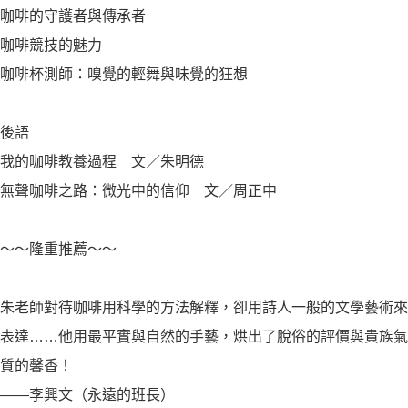
咖啡的守護者與傳承者
咖啡競技的魅力
咖啡杯測師：嗅覺的輕舞與味覺的狂想
後語
我的咖啡教養過程 文／朱明德
無聲咖啡之路：微光中的信仰 文／周正中
〜〜隆重推薦〜〜
朱老師對待咖啡用科學的方法解釋，卻用詩人一般的文學藝術來
表達……他用最平實與自然的手藝，烘出了脫俗的評價與貴族氣
質的馨香！
――李興文（永遠的班長）