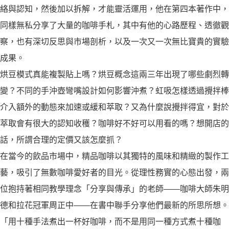
絡與認知，然後加以拆解，才能靈活運用，他在第四本著作中，
同樣無私分享了大量的咖啡手札，其中有他的心路歷程、透徹觀
察，也有深切反思與市場剖析，以及一次又一次無比寶貴的實驗
成果。
烘豆模式真能複製貼上嗎？烘豆概念這兩三年出現了哪些劇烈轉
變？不同的手沖壺彎嘴設計如何影響沖煮？虹吸怎樣透過攪拌棒
介入額外的動態來加速或緩和萃取？又為什麼說攪拌得宜，對於
萃取會有很大的認知收穫？咖啡好不好可以用看的嗎？想開店的
話，所謂合理的定價又該怎麼抓？
在當今的飲品市場中，精品咖啡以其獨特的風味和精緻的製作工
藝，吸引了無數咖啡愛好者的目光。從理性務實的心態出發，兩
位抱持著相同教學理念「分享與傳承」的老師――咖啡大師朱明
德和拉花冠軍周正中――在書中聯手分享他們最新的所思所想。
「用十種手法煮出一杯好咖啡，而不是用同一種方式煮十種咖