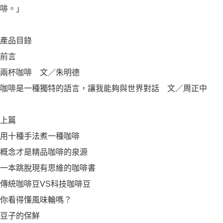
啡。」
產品目錄
前言
兩杯咖啡 文／朱明德
咖啡是一種獨特的語言，讓我能夠與世界對話 文／周正中
上篇
用十種手法煮一種咖啡
概念才是精品咖啡的泉源
一本跳脫現有思維的咖啡書
傳統咖啡豆VS科技咖啡豆
你看得懂風味輪嗎？
豆子的保鮮