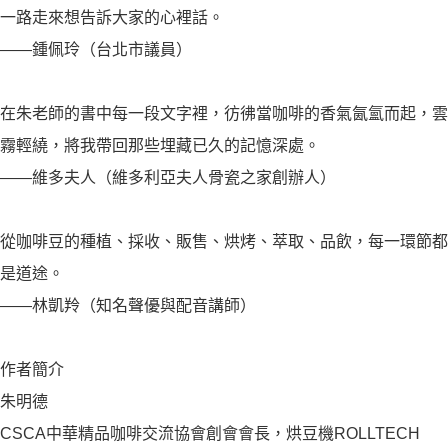
一路走來想告訴大家的心裡話。
――鍾佩玲（台北市議員）
在朱老師的書中每一段文字裡，彷彿當咖啡的香氣氤氳而起，雲
霧輕繞，將我帶回那些埋藏已久的記憶深處。
――維多夫人（維多利亞夫人骨瓷之家創辦人）
從咖啡豆的種植、採收、販售、烘烤、萃取、品飲，每一環節都
是道途。
――林凱羚（知名聲優與配音講師）
作者簡介
朱明德
CSCA中華精品咖啡交流協會創會會長，烘豆機ROLLTECH