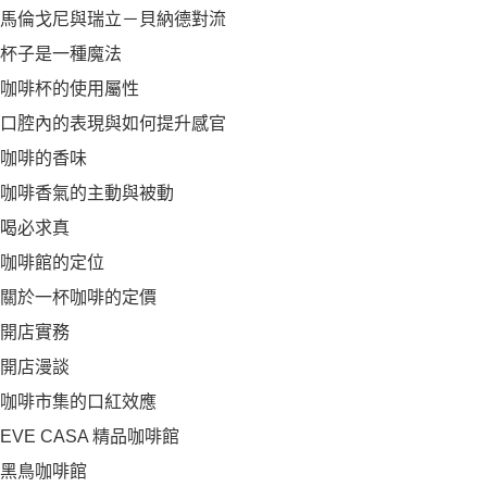
馬倫戈尼與瑞立－貝納德對流
杯子是一種魔法
咖啡杯的使用屬性
口腔內的表現與如何提升感官
咖啡的香味
咖啡香氣的主動與被動
喝必求真
咖啡館的定位
關於一杯咖啡的定價
開店實務
開店漫談
咖啡市集的口紅效應
EVE CASA 精品咖啡館
黑鳥咖啡館