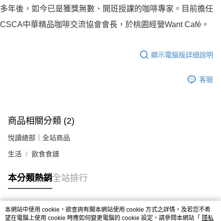
多年後，如今已是獲獎無數、開班授課的咖啡專家。目前擔任
CSCA中華精品咖啡交流協會會長，於桃園經營Want Café。
顯示電腦版詳細說明
客服
商品相關分類 (2)
悅讀總部｜全站商品
生活
飲食食譜
本分類熱銷
全站排行
本網站中使用 cookie，欲查詢有關本網站使用 cookie 方式之詳情，及若您不希
熱門標籤
望在電腦上使用 cookie 時應如何變更電腦的 cookie 設定，請參閱本網站「
隱私