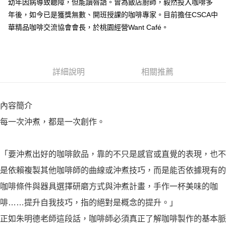
幼年因病導致聽障，但能讀唇語。曾為飯店廚師，毅然投入咖啡多
年後，如今已是獲獎無數、開班授課的咖啡專家。目前擔任CSCA中
華精品咖啡交流協會會長，於桃園經營Want Café。
詳細說明
相關推薦
內容簡介
每一次沖煮，都是一次創作。
「要沖煮出好的咖啡飲品，靠的不只是感官或直覺的表現，也不
是依賴複製其他咖啡師的曲線或沖煮技巧，而是能否依據現有的
咖啡條件與器具選擇研磨方式與沖煮計畫，手作一杯美味的咖
啡……提升自我技巧，指的絕對是概念的提升。」
正如朱明德老師這段話，咖啡師必須真正了解咖啡製作的基本脈