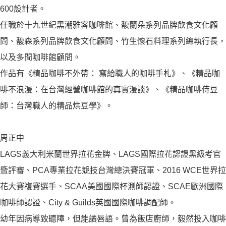
600設計者。
任職於十九世紀黑潮雅客咖啡館、馥蘭朵系列品牌飲食文化顧
問、馥森系列品牌飲食文化顧問、竹生懷石料理系列總執行長，
以及多間咖啡館顧問。
作品有《精品咖啡不外帶： 寫給職人的咖啡手札》、《精品咖
啡不浪漫：在台灣經營咖啡館的真實漫談》、《精品咖啡侍豆
師：台灣職人的精品烘豆學》。
周正中
LAGS義大利米蘭世界拉花金牌、LAGS國際拉花認證黑級考官
暨評審、PCA專業拉花競技台灣總決賽冠軍、2016 WCE世界拉
花大賽複賽選手、SCAA美國國際杯測師認證、SCAE歐洲國際
咖啡師認證、City & Guilds英國國際咖啡調配師。
幼年因病導致聽障，但能讀唇語。曾為飯店廚師，毅然投入咖啡