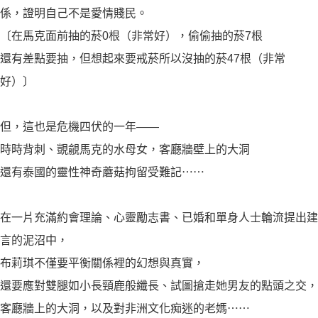
係，證明自己不是愛情賤民。
〔在馬克面前抽的菸0根（非常好），偷偷抽的菸7根
還有差點要抽，但想起來要戒菸所以沒抽的菸47根（非常
好）〕
但，這也是危機四伏的一年——
時時背刺、覬覦馬克的水母女，客廳牆壁上的大洞
還有泰國的靈性神奇蘑菇拘留受難記⋯⋯
在一片充滿約會理論、心靈勵志書、已婚和單身人士輪流提出建
言的泥沼中，
布莉琪不僅要平衡關係裡的幻想與真實，
還要應對雙腿如小長頸鹿般纖長、試圖搶走她男友的點頭之交，
客廳牆上的大洞，以及對非洲文化痴迷的老媽⋯⋯