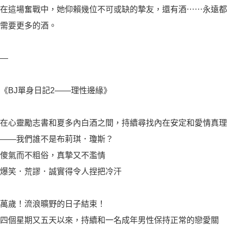
在這場奮戰中，她仰賴幾位不可或缺的摯友，還有酒⋯⋯永遠都
需要更多的酒。
—
《BJ單身日記2——理性邊緣》
在心靈勵志書和夏多內白酒之間，持續尋找內在安定和愛情真理
——我們誰不是布莉琪．瓊斯？
傻氣而不粗俗，真摯又不濫情
爆笑．荒謬．誠實得令人捏把冷汗
萬歲！流浪曠野的日子結束！
四個星期又五天以來，持續和一名成年男性保持正常的戀愛關