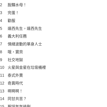
2
脫韁水母！
3
完蛋！
4
勸服
5
達西先生，達西先生
6
義大利任務
7
情緒波動的單身人士
8
哦，寶貝
9
社交地獄
10
火星與金星在垃圾桶裡
11
泰式外賣
12
奇異時代
13
啊啊啊！
14
同甘共苦？
15
聖誕氣氛過剩