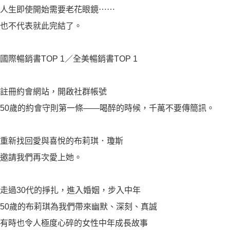
人生即使開始需要老花眼鏡⋯⋯
也不代表就此完結了。
國際暢銷書TOP 1／全美暢銷書TOP 1
註冊約會網站，開啟社群帳號
50歲的約會守則第一條——喝醉的時候，千萬不要傳簡訊。
重新找回愛與喜悅的布莉琪．瓊斯
邀請我們再次愛上她。
走過30代的掙扎，進入婚姻，步入中年
50歲的布莉琪為我們帶來幽默、深刻、真誠
有時也令人極度心碎的女性中年成長故事