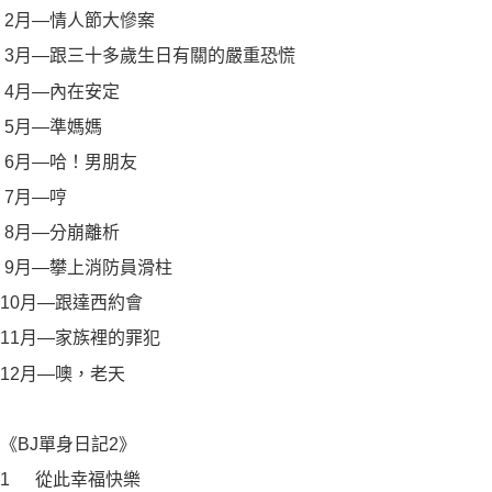
2月—情人節大慘案
3月—跟三十多歲生日有關的嚴重恐慌
4月—內在安定
5月—準媽媽
6月—哈！男朋友
7月—哼
8月—分崩離析
9月—攀上消防員滑柱
10月—跟達西約會
11月—家族裡的罪犯
12月—噢，老天
《BJ單身日記2》
1
從此幸福快樂