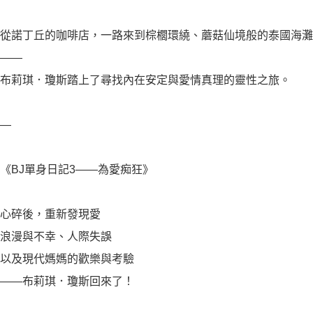
從諾丁丘的咖啡店，一路來到棕櫚環繞、蘑菇仙境般的泰國海灘
——
布莉琪．瓊斯踏上了尋找內在安定與愛情真理的靈性之旅。
—
《BJ單身日記3——為愛痴狂》
心碎後，重新發現愛
浪漫與不幸、人際失誤
以及現代媽媽的歡樂與考驗
——布莉琪．瓊斯回來了！