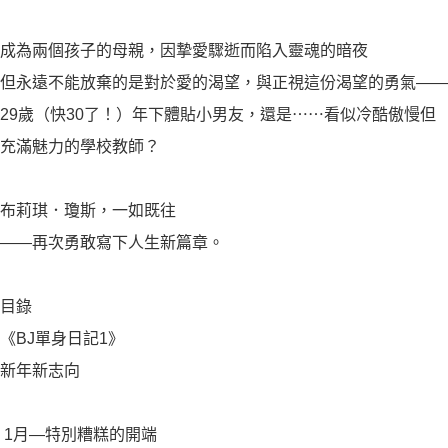
成為兩個孩子的母親，因摯愛驟逝而陷入靈魂的暗夜
但永遠不能放棄的是對於愛的渴望，與正視這份渴望的勇氣——
29歲（快30了！）年下體貼小男友，還是⋯⋯看似冷酷傲慢但
充滿魅力的學校教師？
布莉琪．瓊斯，一如既往
——再次勇敢寫下人生新篇章。
目錄
《BJ單身日記1》
新年新志向
1月—特別糟糕的開端