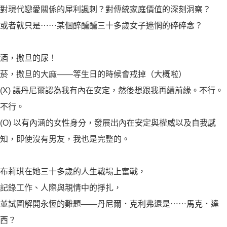
對現代戀愛關係的犀利諷刺？對傳統家庭價值的深刻洞察？
或者就只是⋯⋯某個醉醺醺三十多歲女子迷惘的碎碎念？
酒，撒旦的尿！
菸，撒旦的大麻——等生日的時候會戒掉（大概啦）
(X) 讓丹尼爾認為我有內在安定，然後想跟我再續前緣。不行。
不行。
(O) 以有內涵的女性身分，發展出內在安定與權威以及自我感
知，即使沒有男友，我也是完整的。
布莉琪在她三十多歲的人生戰場上奮戰，
記錄工作、人際與親情中的掙扎，
並試圖解開永恆的難題——丹尼爾．克利弗還是⋯⋯馬克．達
西？