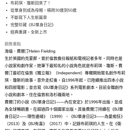
每筆NT$60，滿NT$499(含以上)免運費
布莉琪．瓊斯回來了！
從單身到成為母親，橫跨30歲到50歲
付款後7-11取貨
不斷寫下人生新篇章
每筆NT$60，滿NT$499(含以上)免運費
完整珍藏《BJ單身日記》
宅配
經典重譯・全新上市
每筆NT$100，滿NT$499(含以上)免運費
銷售重點
海倫．費爾汀Helen Fielding
生於英國約克夏郡，曾於倫敦擔任報紙和電視記者多年，同時也是
小說家和劇作家，她筆下最知名的小說角色就是布莉琪．瓊斯。費
爾汀最初在倫敦《獨立報》（Independent）專欄開始匿名創作布莉
琪．瓊斯的故事，意外走紅後，自1996年起，已陸續推出四本小說
和四部電影；並合寫《BJ單身日記》系列電影劇本。目前全職創作
小說和劇本，住在倫敦和洛杉磯兩地。
費爾汀的小說《BJ單身日記1——內在安定》於1996年出版，並成
為全球暢銷書，在超過四十個國家出版。其後費爾汀持續在《BJ單
身日記2——理性邊緣》（1999）、《BJ單身日記3——為愛痴狂》
（2013）及《BJ有喜》（2017）中，記錄布莉琪的人生。在《衛