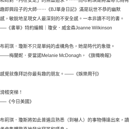
和她對「內在安定」的無盡追求。⋯⋯而布莉琪是將羞辱化為有
趣即興段子的大師⋯⋯《BJ單身日記》滿是玩世不恭的幽默
感，敏銳地呈現女人最深刻的不安全感。一本非讀不可的書。
──《書單》特約編輯｜瓊安．威金森Joanne Wilkinson
布莉琪．瓊斯不只是單純的虛構角色，她是時代的象徵。
——梅蘭妮．麥當諾Melanie McDonagh，《旗幟晚報》
感覺就像拜訪你最有趣的朋友。——《娛樂周刊》
滑稽突梯！
──《今日美國》
布莉琪．瓊斯將如此普遍且熟悉（到嚇人）的事物傳達出來，讀