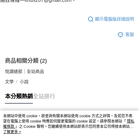
賜教專線—linus207@gmail.com。
顯示電腦版詳細說明
客服
商品相關分類 (2)
悅讀總部｜全站商品
文學
小說
本分類熱銷
全站排行
本網站中使用 cookie，欲查詢有關本網站使用 cookie 方式之詳情，及若您不希
熱門標籤
望在電腦上使用 cookie 時應如何變更電腦的 cookie 設定，請參閱本網站「
隱私
權條款
」之 Cookie 聲明。您繼續使用本網站即表示您同意本公司得按本網站使
用條款之 Cookie 聲明使用 cookie。
了解更多 >