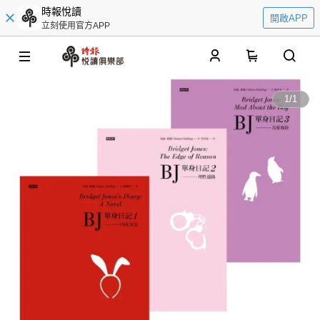
時報悅讀
開啟APP
立刻使用官方APP
0
1
/
1