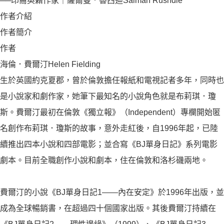
──印裔英籍作家｜薩爾曼．魯西迪Salman Rushdie
作者介紹
作者簡介
作者
海倫．費爾汀Helen Fielding
生於英國約克夏郡，曾於倫敦擔任報紙和電視記者多年，同時也
是小說家和劇作家，她筆下最知名的小說角色就是布莉琪．瓊
斯。費爾汀最初在倫敦《獨立報》（Independent）專欄開始匿
名創作布莉琪．瓊斯的故事，意外走紅後，自1996年起，已陸
續推出四本小說和四部電影；並合寫《BJ單身日記》系列電影
劇本。目前全職創作小說和劇本，住在倫敦和洛杉磯兩地。
費爾汀的小說《BJ單身日記1——內在安定》於1996年出版，並
成為全球暢銷書，在超過四十個國家出版。其後費爾汀持續在