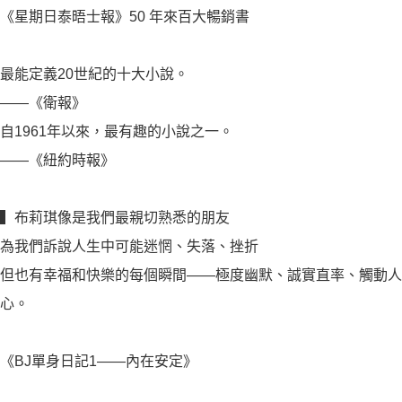
《星期日泰晤士報》50 年來百大暢銷書
最能定義20世紀的十大小說。
——《衛報》
自1961年以來，最有趣的小說之一。
——《紐約時報》
▍布莉琪像是我們最親切熟悉的朋友
為我們訴說人生中可能迷惘、失落、挫折
但也有幸福和快樂的每個瞬間——極度幽默、誠實直率、觸動人
心。
《BJ單身日記1——內在安定》