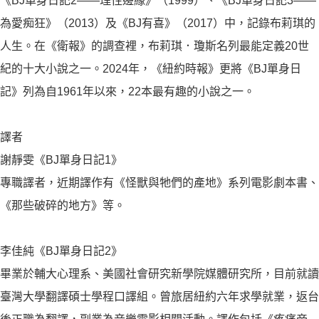
《BJ單身日記2——理性邊緣》（1999）、《BJ單身日記3——
為愛痴狂》（2013）及《BJ有喜》（2017）中，記錄布莉琪的
人生。在《衛報》的調查裡，布莉琪．瓊斯名列最能定義20世
紀的十大小說之一。2024年，《紐約時報》更將《BJ單身日
記》列為自1961年以來，22本最有趣的小說之一。
譯者
謝靜雯《BJ單身日記1》
專職譯者，近期譯作有《怪獸與牠們的產地》系列電影劇本書、
《那些破碎的地方》等。
李佳純《BJ單身日記2》
畢業於輔大心理系、美國社會研究新學院媒體研究所，目前就讀
臺灣大學翻譯碩士學程口譯組。曾旅居紐約六年求學就業，返台