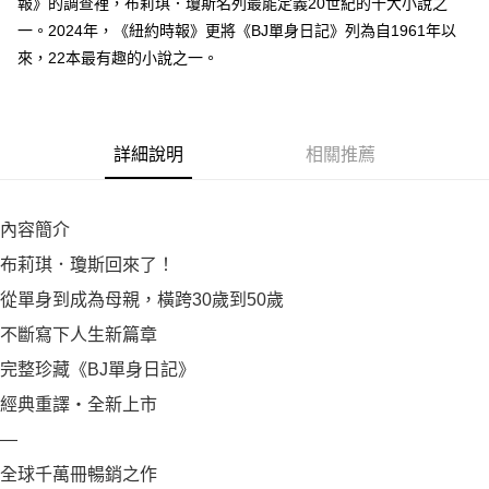
報》的調查裡，布莉琪．瓊斯名列最能定義20世紀的十大小說之
一。2024年，《紐約時報》更將《BJ單身日記》列為自1961年以
來，22本最有趣的小說之一。
詳細說明
相關推薦
內容簡介
布莉琪．瓊斯回來了！
從單身到成為母親，橫跨30歲到50歲
不斷寫下人生新篇章
完整珍藏《BJ單身日記》
經典重譯・全新上市
—
全球千萬冊暢銷之作