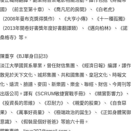
後正職為翻譯，副業為音樂電影相關活動。譯作包括《疼痛帝
國》（前言至第十章）、《喬凡尼的房間》、《白老虎》
（2008年曼布克獎得獎作）、《大亨小傳》、《十一種孤獨》
（2013年開卷好書獎年度好書翻譯類）、《邁向柏林》、《諾
桑格寺》等。
陳重亨《BJ單身日記3》
淡江大學國貿系畢業，曾任財信集團、《經濟日報》編譯，譯作
散見於天下文化、城邦集團、共和國集團、皇冠文化、時報文
化、遠流、臉譜、麥田、新樂園、樂金、聯經、財信、今周刊等
出版公司。譯有《SCRUM敏捷實戰手冊》、《精實影響力》、
《投資長的思維》、《忍耐力》、《親愛的股東》、《自食惡
果》、《萬事好商量》、《極端政治的誕生》、《正如身體駕御
意識》、《假裝是個好爸爸》等逾六十冊。