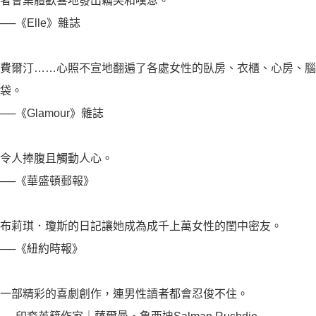
者會集體歡喜地發出竊笑和嘆息。
──《Elle》雜誌
費爾汀……心照不宣地翻遍了各處女性的臥房、衣櫃、心房、腦
袋。
──《Glamour》雜誌
令人捧腹且觸動人心。
──《華盛頓郵報》
布莉琪．瓊斯的日記讓她成為成千上萬女性的閨中密友。
──《紐約時報》
一部精彩的喜劇創作，連男性讀者都會忍俊不住。