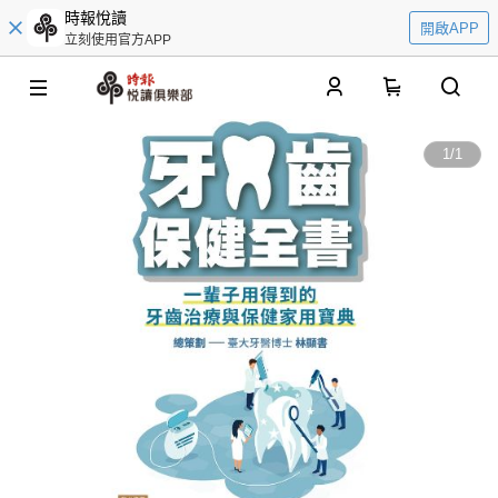
時報悅讀
開啟APP
立刻使用官方APP
0
1
/
1