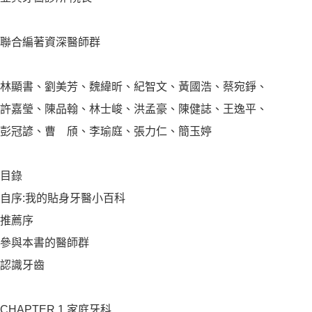
聯合編著資深醫師群
林顯書、劉美芳、魏緯昕、紀智文、黃國浩、蔡宛錚、
許嘉瑩、陳品翰、林士峻、洪孟豪、陳健誌、王逸平、
彭冠諺、曹 頎、李瑜庭、張力仁、簡玉婷
目錄
自序:我的貼身牙醫小百科
推薦序
參與本書的醫師群
認識牙齒
CHAPTER 1 家庭牙科