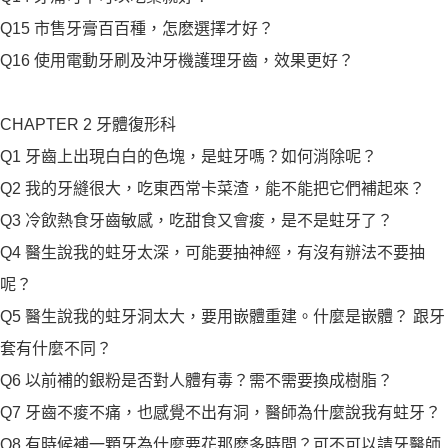
Q15 市售牙膏百百種，怎麽選擇才好？
Q16 使用電動牙刷及沖牙機護理牙齒，效果更好？
CHAPTER 2 牙體復形科
Q1 牙齒上出現白白的色塊，是蛀牙嗎？如何消除呢？
Q2 我的牙縫很大，吃東西常卡菜渣，能不能把它們補起來？
Q3 冷飲熱食牙齒敏感，吃甜食又會痠，是不是蛀牙了？
Q4 醫生說我的蛀牙太深，可能要抽神經，有沒有辦法不要抽
呢？
Q5 醫生說我的蛀牙洞太大，要用嵌體重建。什麼是嵌體？ 跟牙
套有什麼不同？
Q6 以前補的銀粉是否對人體有毒？需不需要換成樹脂？
Q7 牙齒不痠不痛，也感覺不出有洞，醫師為什麼說我有蛀牙？
Q8 有時候補一顆牙為什麼要花那麽多時間？可不可以請牙醫師