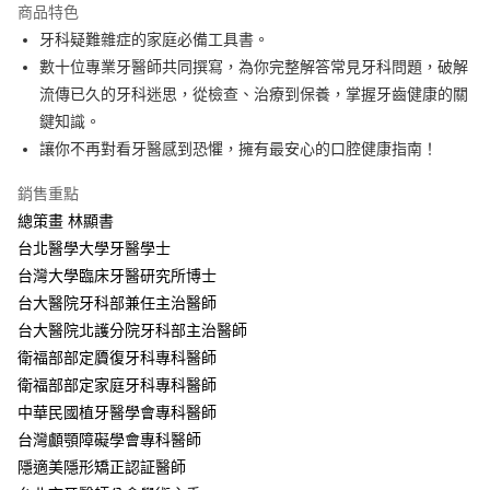
付款後全家取貨
商品特色
每筆NT$60，滿NT$499(含以上)免運費
牙科疑難雜症的家庭必備工具書。
數十位專業牙醫師共同撰寫，為你完整解答常見牙科問題，破解
付款後7-11取貨
流傳已久的牙科迷思，從檢查、治療到保養，掌握牙齒健康的關
每筆NT$60，滿NT$499(含以上)免運費
鍵知識。
宅配
讓你不再對看牙醫感到恐懼，擁有最安心的口腔健康指南！
每筆NT$100，滿NT$499(含以上)免運費
銷售重點
總策畫 林顯書
台北醫學大學牙醫學士
台灣大學臨床牙醫研究所博士
台大醫院牙科部兼任主治醫師
台大醫院北護分院牙科部主治醫師
衛福部部定贗復牙科專科醫師
衛福部部定家庭牙科專科醫師
中華民國植牙醫學會專科醫師
台灣顱顎障礙學會專科醫師
隱適美隱形矯正認証醫師