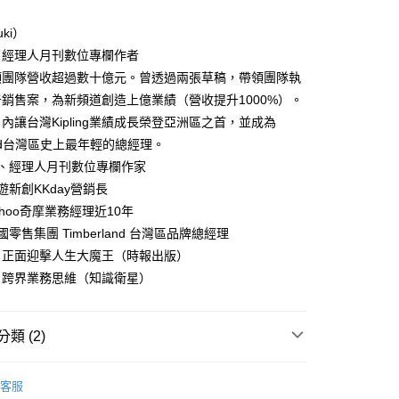
ki）
、經理人月刊數位專欄作者
領團隊營收超過數十億元。曾透過兩張草稿，帶領團隊執
銷售案，為新頻道創造上億業績（營收提升1000%）。
內讓台灣Kipling業績成長榮登亞洲區之首，並成為
land台灣區史上最年輕的總經理。
刊、經理人月刊數位專欄作家
遊新創KKday營銷長
ahoo奇摩業務經理近10年
零售集團 Timberland 台灣區品牌總經理
：正面迎擊人生大魔王（時報出版）
：跨界業務思維（知識衛星）
類 (2)
｜全站商品
客服