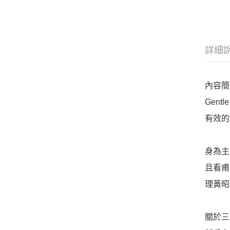
詳細
內容簡
Gentle
有效的
身為主
且看甫
理黃昭
關於三