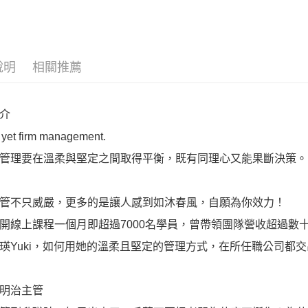
商業理財
說明
相關推薦
介
 yet firm management.
管理要在溫柔與堅定之間取得平衡，既有同理心又能果斷決策。
管不只威嚴，更多的是讓人感到如沐春風，自願為你效力！
開線上課程一個月即超過7000名學員，曾帶領團隊營收超過數
瑛Yuki，如何用她的溫柔且堅定的管理方式，在所任職公司都
明治主管