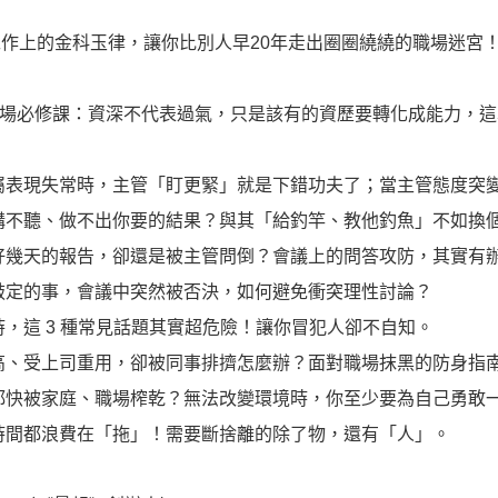
工作上的金科玉律，讓你比別人早20年走出圈圈繞繞的職場迷宮
場必修課：資深不代表過氣，只是該有的資歷要轉化成能力，這才是
屬表現失常時，主管「盯更緊」就是下錯功夫了；當主管態度突
講不聽、做不出你要的結果？與其「給釣竿、教他釣魚」不如換
好幾天的報告，卻還是被主管問倒？會議上的問答攻防，其實有
敲定的事，會議中突然被否決，如何避免衝突理性討論？
時，這 3 種常見話題其實超危險！讓你冒犯人卻不自知。
高、受上司重用，卻被同事排擠怎麼辦？面對職場抹黑的防身指
都快被家庭、職場榨乾？無法改變環境時，你至少要為自己勇敢
時間都浪費在「拖」！需要斷捨離的除了物，還有「人」。