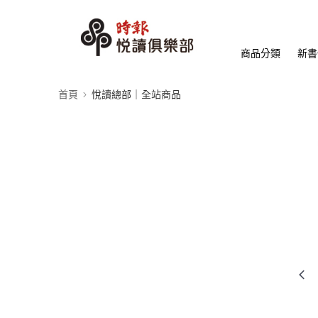
商品分類
新書
首頁
悅讀總部｜全站商品