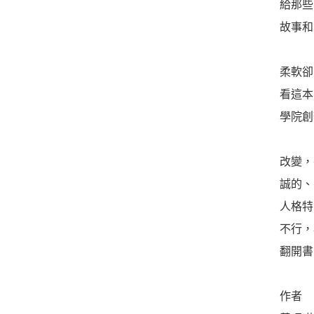
給那些
故事和
柔軟卻
看這本
學院創
改變，
誠的、
人格特
不行，
翻開書
作者