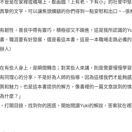
不管是在家裡或職場上，都面臨「上有老、下有小」的社會中堅分
真摯的文字，可以讓焦頭爛額的你們得到一點安慰和出口。--張修修（
有韌性，善良中帶有靈巧，積極卻又不躁進，這是我所認識的Yu
書，職涯要有好發展，還是看這本書。這是一本職場走跳必備的寶典
辦人）
在有些人身上，是瞬間轉念；對某些人來講，則是需要慢慢學習
有同理心的分享，不是好為人師的指導，因為這樣我們才能夠感覺
質和魅力，也是這本書提供的解方，像書裡的一篇文章說到的情境
為什麼？」
，打開目錄，找到你的困惑，開始閱讀Yuki的解說，答案就在