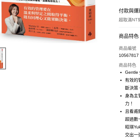
付款與運
超取滿NT$
付款方式
商品特色
信用卡一
商品編號
10567817
商品特色
運送方式
Gentle
付款後全
有效的
每筆NT$6
斷決策
身為主
付款後7-1
力！
每筆NT$6
且看甫
宅配
超過數
昭瑛Y
每筆NT$1
交出一