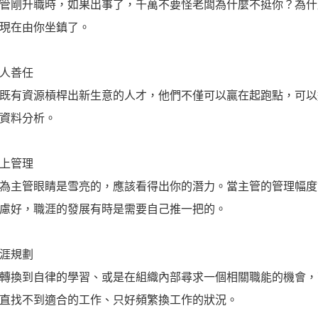
管剛升職時，如果出事了，千萬不要怪老闆為什麼不挺你？為什
現在由你坐鎮了。
人善任
既有資源槓桿出新生意的人才，他們不僅可以贏在起跑點，可以
資料分析。
上管理
為主管眼睛是雪亮的，應該看得出你的潛力。當主管的管理幅度
慮好，職涯的發展有時是需要自己推一把的。
涯規劃
轉換到自律的學習、或是在組織內部尋求一個相關職能的機會，
直找不到適合的工作、只好頻繁換工作的狀況。