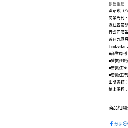
銷售重點
黃昭瑛（Yu
商業周刊
過往曾帶
行公司廣告
曾在九個月
Timber
■商業周
■曾擔任旅
■曾擔任Y
■曾擔任跨國
出版書籍
線上課程
商品相關分
悅讀總部
分享