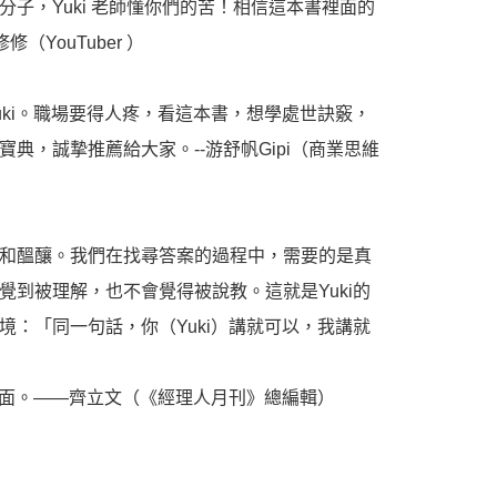
子，Yuki 老師懂你們的苦！相信這本書裡面的
YouTuber ）
ki。職場要得人疼，看這本書，想學處世訣竅，
，誠摯推薦給大家。--游舒帆Gipi（商業思維
和醞釀。我們在找尋答案的過程中，需要的是真
到被理解，也不會覺得被說教。這就是Yuki的
：「同一句話，你（Yuki）講就可以，我講就
裡面。——齊立文（《經理人月刊》總編輯）