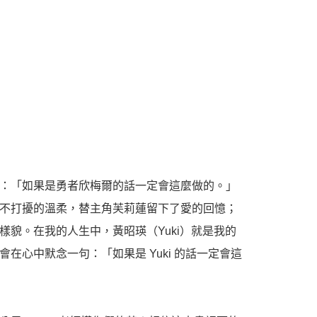
：「如果是勇者欣梅爾的話一定會這麼做的。」
不打擾的溫柔，替主角芙莉蓮留下了愛的回憶；
貌。在我的人生中，黃昭瑛（Yuki）就是我的
心中默念一句：「如果是 Yuki 的話一定會這