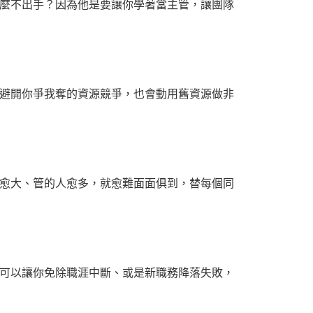
麼不出手？因為他是要讓你學著當主管，讓團隊
避開你爭我奪的資源競爭，也會動用舊資源做非
愈大、管的人愈多，就愈難面面俱到，替每個同
可以讓你免除職涯中斷、或是新職務降落失敗，