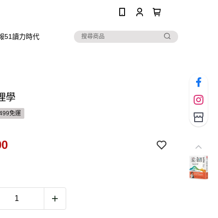
0
報51讀力時代
理學
499免運
00