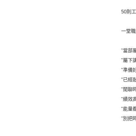
50則
一堂職
"當部
"屬下
"準備
"已經
"閒聊
"績效
"能量
"別把