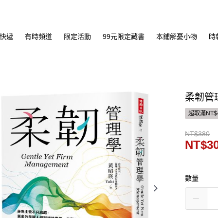
快遞
有時頻道
限定活動
99元限定藏書
本鋪解憂小物
時
柔韌管
超取滿NT$
NT$380
NT$3
數量