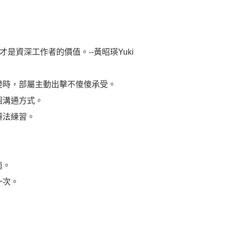
！
資深工作者的價值。--黃昭瑛Yuki
變時，部屬主動出擊不傻傻承受。
個溝通方式。
辦法練習。
南。
一次。