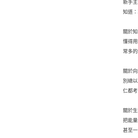
新手主
知道：
關於知
懂得用
常多的
關於向
別總以
仁都考
關於生
把能量
甚至一