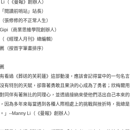
ny Li（《曼報》創辦人）
「閱讀前哨站」站長）
（張修修的不正常人生）
Gipi（商業思維學院創辦人）
（《經理人月刊》總編輯）
薦（按首字筆畫排序）
薦
有看過《葬送的芙莉蓮》這部動漫，應該會記得當中的一句名言
沒有特別的天賦，卻靠著勇敢且果決的心成為了勇者；欣梅爾用
對同伴有著無比的同理心，並透過接納來使他們活出自己本來的樣
，因為多年來每當遇到各種人際相處上的挑戰與挫折時，我總是會在
。」--Manny Li（《曼報》創辦人）