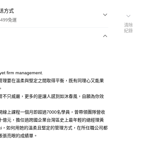
送方式
499免運
清除
紀錄
次付款
 yet firm management.
家取貨
管理要在溫柔與堅定之間取得平衡，既有同理心又能果
0，滿NT$499(含以上)免運費
。
管不只威嚴，更多的是讓人感到如沐春風，自願為你效
1取貨
0，滿NT$499(含以上)免運費
開線上課程一個月即超過7000名學員，曾帶領團隊營收
十億元，擔任過跨國企業台灣區史上最年輕的總經理黃
uki，如何用她的溫柔且堅定的管理方式，在所任職公司都
00，滿NT$499(含以上)免運費
張張亮眼的成績單。