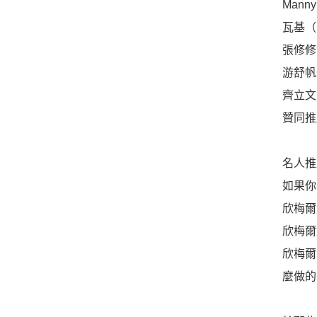
Man
瓦基（
張修修
游舒帆
齊立文
贊同推
名人推
如果你
欣梅爾
欣梅爾
欣梅爾
麼做的