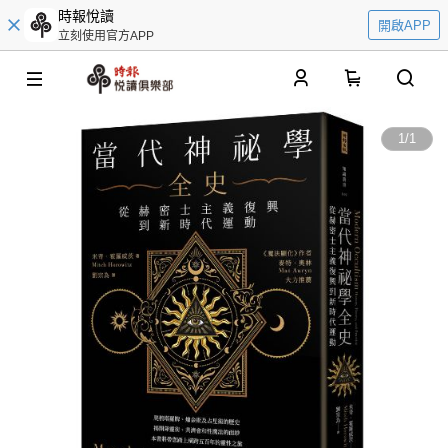
時報悅讀
開啟APP
立刻使用官方APP
0
1
/
1