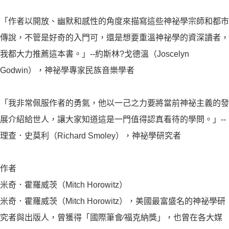
「作者以開放、幽默和感性的角度來描寫這些神祕學宗師和都市
傳說，不管是好奇的入門可，還是想要重溫神祕學的資深讀者，
我都大力推薦這本書。」--約斯林?戈德溫（Joscelyn
Godwin），神祕學專家民族音樂學者
「我非常佩服作者的勇氣，他以一己之力要將當前神祕主義的發
展介紹給世人，讓大家知道這是一門值得認真看待的學問。」--
理查．史莫利（Richard Smoley），神祕學研究者
作者
米奇．霍羅威茨（Mitch Horowitz）
米奇．霍羅威茨（Mitch Horowitz），美國最富盛名的神祕學研
究者與出版人，曾獲得「國際筆會∕福克納獎」，也曾在各大媒