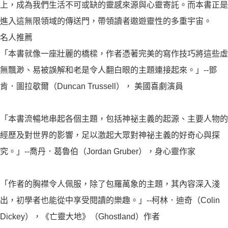
上，成為我們生活不可或缺的靈感來源與心靈寄託。而本書正是
進入這無限領域的傳送門，帶領讀者遨遊靈性的多重宇宙。
名人推薦
「本書就像一座壯麗的橋樑，作者憑著完美的寫作技巧將這些虛
無飄渺、易被誤解和老是令人翻白眼的主題連接起來。」--鄧
肯．圖拉歇爾（Duncan Trussell）， 美國喜劇演員
「本書流暢地串起各個主題，包括神祕主義的起源、主要人物的
經歷及對世界的影響，足以激起大眾對神祕主義的好奇心與探
究。」--喬丹．葛魯伯（Jordan Gruber），身心靈作家
「作者的胸襟令人佩服，除了包羅萬象的主題，其內容深入淺
出，初學者也能從中享受閱讀的樂趣。」--柯林．迪奇（Colin
Dickey），《亡靈大地》（Ghostland）作者