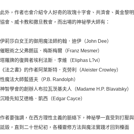
此外，作者也會介紹令人好奇的玫瑰十字會、共濟會、黃金黎明
協會、威卡教和撒旦教會，而出場的神祕學大師有：
伊莉莎白女王的御用魔法師約翰．迪伊（John Dee）
催眠術之父弗朗茲．梅斯梅爾（Franz Mesmer）
塔羅牌的復興者埃利法斯．李維（Eliphas L?vi）
《法之書》的作者阿萊斯特．克勞利（Aleister Crowley）
性魔法大師藍道夫（P.B. Randolph）
神智學會的創辦人布拉瓦茨基夫人（Madame H.P. Blavatsky）
沉睡先知艾德格．凱西（Edgar Cayce）
作者要強調，在西方理性主義的脈絡下，神祕學一直受到打壓與
詆毀，直到二十世紀初，各種靈修方法與魔法實踐才回到檯面