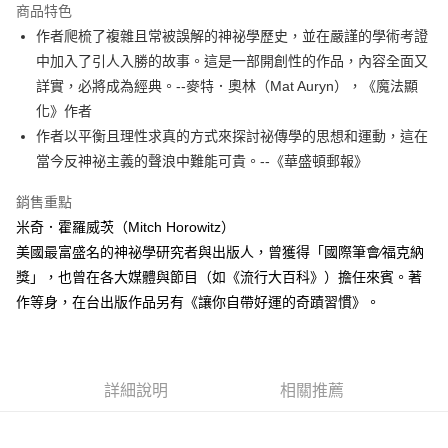
付款後全家取貨
商品特色
每筆NT$60，滿NT$499(含以上)免運費
作者爬梳了複雜且常被誤解的神祕學歷史，並在嚴謹的學術考證
中加入了引人入勝的故事。這是一部開創性的作品，內容全面又
付款後7-11取貨
詳實，必將成為經典。--麥特．奧林（Mat Auryn），《魔法顯
每筆NT$60，滿NT$499(含以上)免運費
化》作者
宅配
作者以平衡且理性求真的方式來探討祕傳學的思想和運動，這在
每筆NT$100，滿NT$499(含以上)免運費
當今反神祕主義的聲浪中難能可貴。--《華盛頓郵報》
銷售重點
米奇．霍羅威茨（Mitch Horowitz）
美國最富盛名的神祕學研究者與出版人，曾獲得「國際筆會∕福克納
獎」，也曾在各大媒體與節目（如《流行大百科》）擔任來賓。著
作等身，在台出版作品另有《讓你自帶好運的奇蹟習慣》。
詳細說明
相關推薦