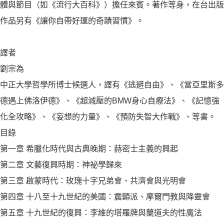
體與節目（如《流行大百科》）擔任來賓。著作等身，在台出版
作品另有《讓你自帶好運的奇蹟習慣》。
譯者
劉宗為
中正大學哲學所博士候選人，譯有《逃避自由》、《當亞里斯多
德遇上佛洛伊德》、《超減壓的BMW身心自療法》、《記憶強
化全攻略》、《妄想的力量》、《預防失智大作戰》、等書。
目錄
第一章 希臘化時代與古典晚期：赫密士主義的興起
第二章 文藝復興時期：神祕學歸來
第三章 啟蒙時代：玫瑰十字兄弟會、共濟會與光明會
第四章 十八至十九世紀的美國：震顫派、摩爾門教與降靈會
第五章 十九世紀的復興：李維的塔羅牌與蘭道夫的性魔法