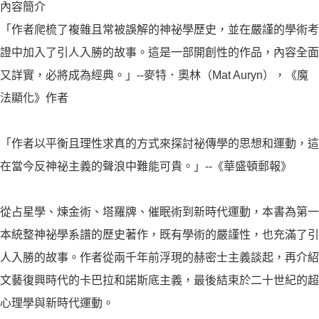
內容簡介
「作者爬梳了複雜且常被誤解的神祕學歷史，並在嚴謹的學術考
證中加入了引人入勝的故事。這是一部開創性的作品，內容全面
又詳實，必將成為經典。」--麥特．奧林（Mat Auryn），《魔
法顯化》作者
「作者以平衡且理性求真的方式來探討祕傳學的思想和運動，這
在當今反神祕主義的聲浪中難能可貴。」--《華盛頓郵報》
從占星學、煉金術、塔羅牌、催眠術到新時代運動，本書為第一
本統整神祕學系譜的歷史著作，既有學術的嚴謹性，也充滿了引
人入勝的故事。作者從兩千年前浮現的赫密士主義談起，再介紹
文藝復興時代的卡巴拉和諾斯底主義，最後結束於二十世紀的超
心理學與新時代運動。