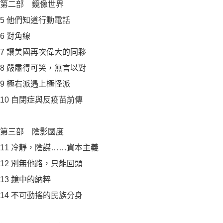
第二部 鏡像世界
5 他們知道行動電話
6 對角線
7 讓美國再次偉大的同夥
8 嚴肅得可笑，無言以對
9 極右派遇上極怪派
10 自閉症與反疫苗前傳
第三部 陰影國度
11 冷靜，陰謀……資本主義
12 別無他路，只能回頭
13 鏡中的納粹
14 不可動搖的民族分身