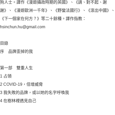
狗人士。譯作《漫遊攝政時期的英國》、《請、對不起、謝
謝》、《漫遊歐洲一千年》、《野蠻法國行》、《滾出中國》、
《下一個家在何方？》等二十餘種。譯作指教：
hsinchun.hu@gmail.com
目錄
序 品牌歪掉的我
第一部 雙重人生
1 占領
2 COVID-19，倍增威脅
3 我失敗的品牌，或以她的名字呼喚我
4 在樹林裡遇見自己