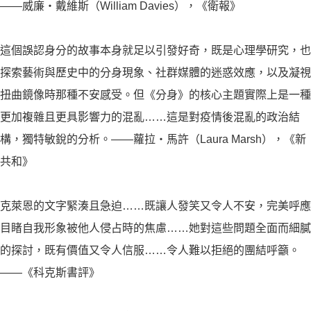
——威廉・戴維斯（William Davies），《衛報》
這個誤認身分的故事本身就足以引發好奇，既是心理學研究，也
探索藝術與歷史中的分身現象、社群媒體的迷惑效應，以及凝視
扭曲鏡像時那種不安感受。但《分身》的核心主題實際上是一種
更加複雜且更具影響力的混亂……這是對疫情後混亂的政治結
構，獨特敏銳的分析。——蘿拉・馬許（Laura Marsh），《新
共和》
克萊恩的文字緊湊且急迫……既讓人發笑又令人不安，完美呼應
目睹自我形象被他人侵占時的焦慮……她對這些問題全面而細膩
的探討，既有價值又令人信服……令人難以拒絕的團結呼籲。
——《科克斯書評》