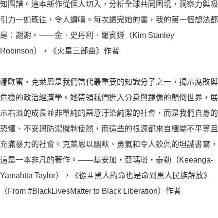
知圖譜。這本新作從個人切入，分析全球共同困境，洞察力與吸
引力一如既往，令人讚嘆。每次讀完她的書，我的第一個想法都
是：謝謝。——金．史丹利．羅賓遜（Kim Stanley
Robinson），《火星三部曲》作者
娜歐蜜・克萊恩是我們當代最重要的知識分子之一，揭示腐敗與
危機的政治經濟學。她帶領我們進入分身與鏡像的顛倒世界，展
示右派的成長並非單純的惡意汙染純潔的社會，而是我們自身的
恐懼、不安與防禦機制使然，而這些的根源都來自極端不平等且
充滿暴力的社會。克萊恩以幽默、勇氣和令人欽佩的坦誠書寫，
這是一本非凡的著作。——基安加・亞瑪塔・泰勒（Keeanga-
Yamahtta Taylor），《從＃黑人的命也是命到黑人民族解放》
（From #BlackLivesMatter to Black Liberation）作者