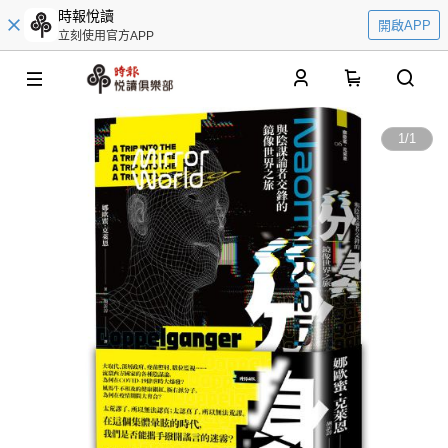
時報悅讀
開啟APP
立刻使用官方APP
0
1
/
1