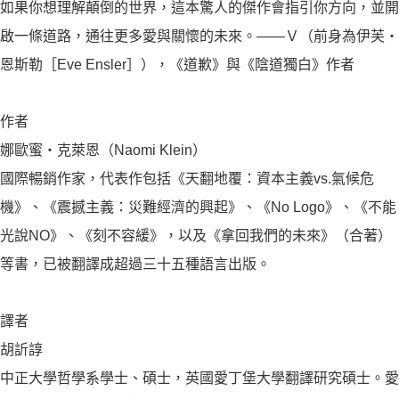
如果你想理解顛倒的世界，這本驚人的傑作會指引你方向，並開
啟一條道路，通往更多愛與關懷的未來。——Ｖ（前身為伊芙・
恩斯勒［Eve Ensler］），《道歉》與《陰道獨白》作者
作者
娜歐蜜・克萊恩（Naomi Klein）
國際暢銷作家，代表作包括《天翻地覆：資本主義vs.氣候危
機》、《震撼主義：災難經濟的興起》、《No Logo》、《不能
光說NO》、《刻不容緩》，以及《拿回我們的未來》（合著）
等書，已被翻譯成超過三十五種語言出版。
譯者
胡訢諄
中正大學哲學系學士、碩士，英國愛丁堡大學翻譯研究碩士。愛