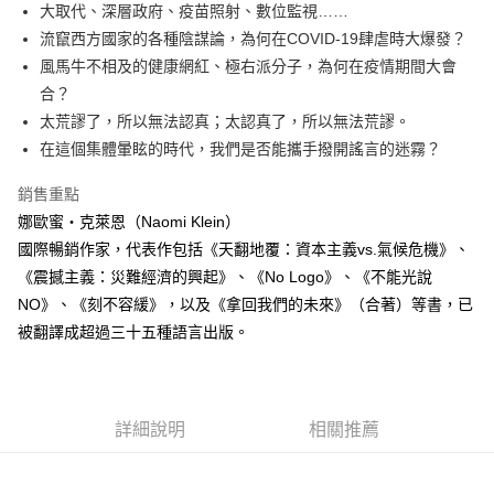
每筆NT$60，滿NT$499(含以上)免運費
大取代、深層政府、疫苗照射、數位監視……
流竄西方國家的各種陰謀論，為何在COVID-19肆虐時大爆發？
付款後7-11取貨
風馬牛不相及的健康網紅、極右派分子，為何在疫情期間大會
每筆NT$60，滿NT$499(含以上)免運費
合？
宅配
太荒謬了，所以無法認真；太認真了，所以無法荒謬。
每筆NT$100，滿NT$499(含以上)免運費
在這個集體暈眩的時代，我們是否能攜手撥開謠言的迷霧？
銷售重點
娜歐蜜・克萊恩（Naomi Klein）
國際暢銷作家，代表作包括《天翻地覆：資本主義vs.氣候危機》、
《震撼主義：災難經濟的興起》、《No Logo》、《不能光說
NO》、《刻不容緩》，以及《拿回我們的未來》（合著）等書，已
被翻譯成超過三十五種語言出版。
詳細說明
相關推薦