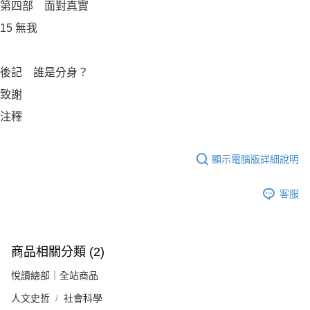
第四部 面對真實
15 無我
後記 誰是分身？
致謝
注釋
顯示電腦版詳細說明
客服
商品相關分類 (2)
悅讀總部｜全站商品
人文史哲
社會科學