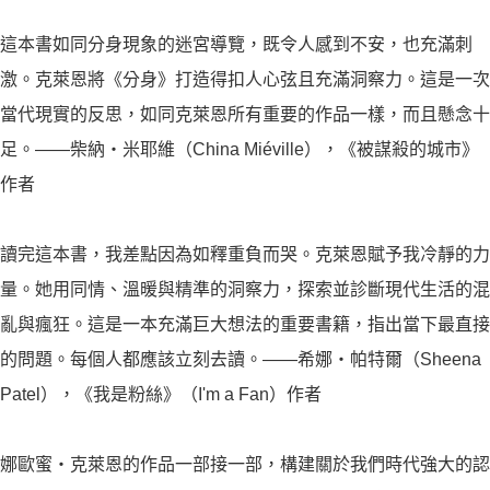
這本書如同分身現象的迷宮導覽，既令人感到不安，也充滿刺
激。克萊恩將《分身》打造得扣人心弦且充滿洞察力。這是一次
當代現實的反思，如同克萊恩所有重要的作品一樣，而且懸念十
足。——柴納・米耶維（China Miéville），《被謀殺的城市》
作者
讀完這本書，我差點因為如釋重負而哭。克萊恩賦予我冷靜的力
量。她用同情、溫暖與精準的洞察力，探索並診斷現代生活的混
亂與瘋狂。這是一本充滿巨大想法的重要書籍，指出當下最直接
的問題。每個人都應該立刻去讀。——希娜・帕特爾（Sheena
Patel），《我是粉絲》（I'm a Fan）作者
娜歐蜜・克萊恩的作品一部接一部，構建關於我們時代強大的認