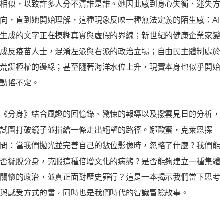
相似，以致許多人分不清誰是誰。她因此感到身心失衡、迷失方
向，直到她開始理解，這種現象反映一種無法定義的陌生感：AI
生成的文字正在模糊真實與虛假的界線；新世紀的健康企業家變
成反疫苗人士，混淆左派與右派的政治立場；自由民主體制處於
荒誕極權的邊緣；甚至隨著海洋水位上升，現實本身也似乎開始
動搖不定。
《分身》結合風趣的回憶錄、驚悚的報導以及撥雲見日的分析，
試圖打破鏡子並描繪一條走出絕望的路徑。娜歐蜜・克萊恩探
問：當我們拋光並完善自己的數位影像時，忽略了什麼？我們能
否擺脫分身，克服這種倍增文化的病態？是否能夠建立一種集體
關懷的政治，並真正面對歷史罪行？這是一本揭示我們當下思考
與感受方式的書，同時也是我們時代的智識冒險故事。