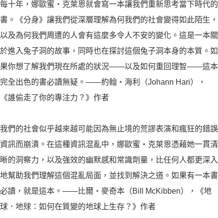
每十年，娜歐蜜・克萊恩就會寫一本讓我們重新思考當下時代的
書。《分身》讓我們從深層理解為何我們的社會變得如此陌生，
以及為何我們周遭的人會有這麼多令人不安的變化。這是一本關
於進入兔子洞的故事，同時也在探討這個兔子洞本身的本質。如
果你想了解我們現在所處的狀況——以及如何重回理智——這本
完全出色的書必讀無疑。——約翰・海利（Johann Hari），
《誰偷走了你的專注力？》作者
我們的社會似乎越來越可能因為無止境的荒謬表演和瘋狂的錯誤
資訊而崩潰。在這種資訊混亂中，娜歐蜜・克萊恩憑藉她一貫清
晰的洞察力，以及強效的幽默感和常識劑量，比任何人都更深入
地幫助我們理解這個混亂局面，並找到解決之道。如果有一本書
必讀，就是這本。——比爾・麥奇本（Bill McKibben），《地
球．地殏：如何在質變的地球上生存？》作者