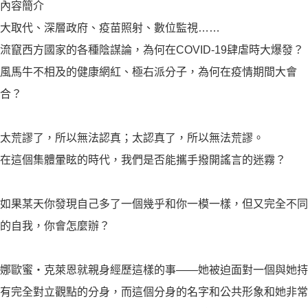
內容簡介
大取代、深層政府、疫苗照射、數位監視……
流竄西方國家的各種陰謀論，為何在COVID-19肆虐時大爆發？
風馬牛不相及的健康網紅、極右派分子，為何在疫情期間大會
合？
太荒謬了，所以無法認真；太認真了，所以無法荒謬。
在這個集體暈眩的時代，我們是否能攜手撥開謠言的迷霧？
如果某天你發現自己多了一個幾乎和你一模一樣，但又完全不同
的自我，你會怎麼辦？
娜歐蜜・克萊恩就親身經歷這樣的事——她被迫面對一個與她持
有完全對立觀點的分身，而這個分身的名字和公共形象和她非常