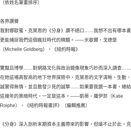
（依姓名筆畫排序）
各界讚譽
我對娜歐蜜・克萊恩的《分身》讚不絕口……我想不出有哪本書
更能捕捉我們這個瘋狂時代的精髓。——米歇爾・戈德堡
（Michelle Goldberg），《紐約時報》
驚豔且博學……對網路文化與政治鏡像現象巧妙而深入調查……
在她這場高智商的地下世界探險中，克萊恩的文字清晰、生動、
誠實得無情，並且散發少見的誠摯……如果要我選一本書，總結
這幾年的黑暗時代，一定是這本。——凱蒂・羅伊菲（Katie
Roiphe），《紐約時報書評》（編輯推薦）
《分身》深入剖析末期資本主義帶來的影響，但遠不止於此。克