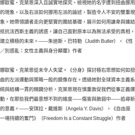
娜歐蜜・克萊恩深入且誠實地探究，檢視她的名字遭到扭曲挪用
的現象，以及右派如何挪用左派的論述，製造令人不安的雙重現
象。她帶領讀者走向更堅實的團結基礎，展示如何用謙卑與連結
抵抗法西斯主義的誘惑，讓自己面對原本以為無法承受的真相，
建立積極的未來。——朱迪斯・巴特勒（Judith Butler），《性
／別惑亂：女性主義與身分顛覆》作者
娜歐蜜・克萊恩從未令人失望。《分身》探討極右思想如何如扭
曲的左派運動與策略一般的鏡像存在。透過她對全球資本主義系
統與結構一貫的精闢分析，克萊恩現在慎重敦促我們從事正義運
動，在那些我們最意想不到的維度——傷害與脆弱中——追尋新
的意義。——安琪拉・戴維斯（Angela Y. Davis），《自由是
一場持續的奮鬥》（Freedom Is a Constant Struggle）作者