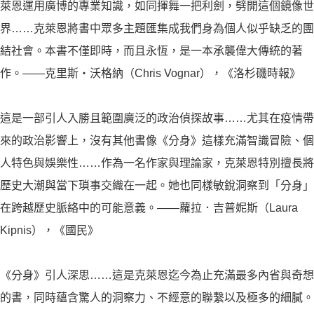
萊恩運用廣博的專業知識，如同揮舞一把利劍，劈開這個鏡像世
界……克萊恩將書中眾多主題匯集成我們身為個人似乎缺乏的團
結社會。本書不僅即時，而且永恆，是一本承襲偉大傳統的著
作。——克里斯・沃格納（Chris Vognar），《洛杉磯時報》
這是一部引人入勝且範圍廣泛的政治偵探故事……尤其在疫情帶
來的政治影響上，沒有其他書像《分身》這樣充滿智識冒險、個
人特色與娛樂性……作為一名作家與理論家，克萊恩特別擅長將
歷史大潮與當下瑣事交織在一起。她也同樣敏銳洞察到「分身」
在跨越歷史脈絡中的可能意義。——蘿拉．吉普妮斯（Laura
Kipnis），《國民》
《分身》引人深思……這是克萊恩迄今為止充滿最多內省與奇想
的書，同時蘊含驚人的洞察力、不經意的聯繫以及極多的細膩。