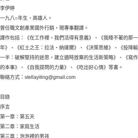
李伊婷
一九八○年生，高雄人。
曾任職文創產業國外行銷，現專事翻譯。
譯作包括：《在工作裡，我們活得有意義》、《我睡不著的那一
年》、《紅土之王：拉法‧納達爾》、《決策思維》、《投降輸
一半：破解堅持的迷思，建立適時放棄的生活新策略》、《寫作
的本事》、《自我提問的力量》、《吃出好心情》等書。
聯絡方式：stellayiting@gmail.com
目錄
序言
第一章：第五天
第二章：家庭生活
第三章：泡泡裡的男孩