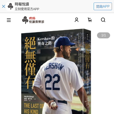
時報悅讀
開啟APP
立刻使用官方APP
0
1
/
1