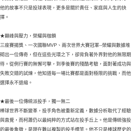
他的故事不只是投球表現，更多是關於責任、家庭與人生的抉
擇。
★巔峰與壓力，榮耀與枷鎖
三座賽揚獎、一次國聯MVP、兩次世界大賽冠軍--榮耀與數據堆
砌出一位傳奇，但在這些光環之下，卻背負著外界對他的無限期
待。從例行賽的無懈可擊，到季後賽的殘酷考驗，面對著成功與
失敗交錯的試煉，他知道每一場比賽都是面對極限的挑戰，而他
選擇永不退縮。
★最後一位傳統派投手，獨一無二
棒球世界不斷變革，投手角色被重新定義，數據分析取代了經驗
與直覺，而柯蕭仍以最純粹的方式站在投手丘上。他是傳統強投
的最後象徵，是現在難以複製的投手標竿。他不只是棒球歷史的