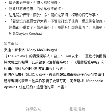
每筆NT$60，滿NT$499(含以上)免運費
傳奇未必完美，但偉大無須解釋。
勝負終將被遺忘，而信念永不動搖。
付款後7-11取貨
這是關於棒球、關於生命、關於克萊頓．柯蕭的傳奇故事。
每筆NT$60，滿NT$499(含以上)免運費
「若是沒有贏得世界大賽，不管是打進季後賽，還是排名墊底，
宅配
這些都不重要了。如果贏不了，那還有什麼意義呢？」克萊頓．
每筆NT$100，滿NT$499(含以上)免運費
柯蕭Clayton Kershaw
銷售重點
安迪．麥卡洛（Andy McCullough）
《The Athletic》的資深撰稿人。自二○一○年以來，一直進行美國職
棒大聯盟的報導，此前曾為《洛杉磯時報》、《堪薩斯城星報》和
紐澤西州紐瓦克的《明星紀事報》報導。
他的作品曾七次因深入寫作、釋義性報導和專題寫作而受到美聯社
體育編輯的表彰。他與作家妻子史蒂芬妮‧阿普斯坦（Stephanie
Apstein）住在紐約。這是他的第一本書。
詳細說明
相關推薦