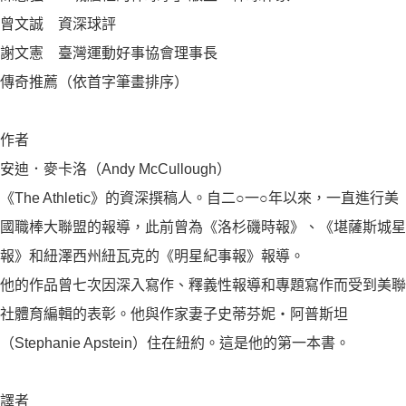
曾文誠 資深球評
謝文憲 臺灣運動好事協會理事長
傳奇推薦（依首字筆畫排序）
作者
安迪．麥卡洛（Andy McCullough）
《The Athletic》的資深撰稿人。自二○一○年以來，一直進行美
國職棒大聯盟的報導，此前曾為《洛杉磯時報》、《堪薩斯城星
報》和紐澤西州紐瓦克的《明星紀事報》報導。
他的作品曾七次因深入寫作、釋義性報導和專題寫作而受到美聯
社體育編輯的表彰。他與作家妻子史蒂芬妮‧阿普斯坦
（Stephanie Apstein）住在紐約。這是他的第一本書。
譯者