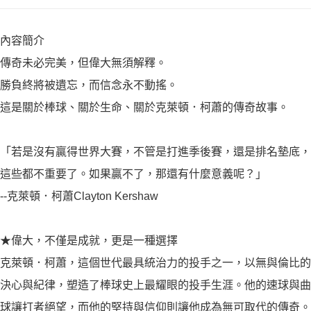
內容簡介
傳奇未必完美，但偉大無須解釋。
勝負終將被遺忘，而信念永不動搖。
這是關於棒球、關於生命、關於克萊頓．柯蕭的傳奇故事。
「若是沒有贏得世界大賽，不管是打進季後賽，還是排名墊底，
這些都不重要了。如果贏不了，那還有什麼意義呢？」
--克萊頓．柯蕭Clayton Kershaw
★偉大，不僅是成就，更是一種選擇
克萊頓．柯蕭，這個世代最具統治力的投手之一，以無與倫比的
決心與紀律，塑造了棒球史上最耀眼的投手生涯。他的速球與曲
球讓打者絕望，而他的堅持與信仰則讓他成為無可取代的傳奇。