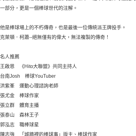
一部分，更是一個棒球世代的注解。
他是棒球場上的不朽傳奇，也是最後一位傳統派王牌投手。
克萊頓．柯蕭--絕無僅有的偉大，無法複製的傳奇！
名人推薦
王啟恩 《Hito大聯盟》共同主持人
台南Josh 棒球YouTuber
洪紫峯 運動心理諮詢老師
張尤金 棒球作家
張立群 體育主播
張泰山 森林王子
郭泓志 職棒球星
陳志強 「城牆裡的棒球事」版主、棒球作家