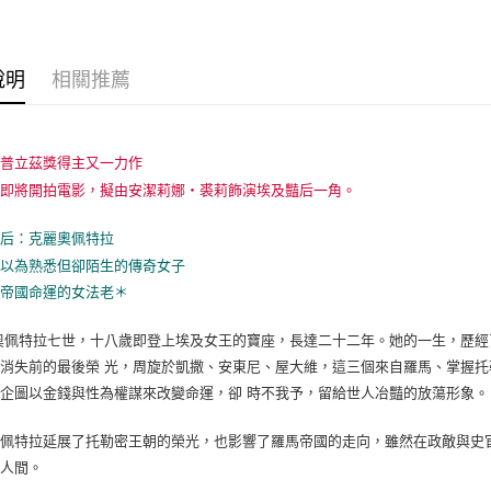
說明
相關推薦
國普立茲獎得主又一力作
書即將開拍電影，擬由安潔莉娜‧裘莉飾演埃及豔后一角。
豔后：克麗奧佩特拉
你以為熟悉但卻陌生的傳奇女子
右帝國命運的女法老＊
奧佩特拉七世，十八歲即登上埃及女王的寶座，長達二十二年。她的一生，歷
消失前的最後榮 光，周旋於凱撒、安東尼、屋大維，這三個來自羅馬、掌握
企圖以金錢與性為權謀來改變命運，卻 時不我予，留給世人冶豔的放蕩形象。
奧佩特拉延展了托勒密王朝的榮光，也影響了羅馬帝國的走向，雖然在政敵與史
存人間。