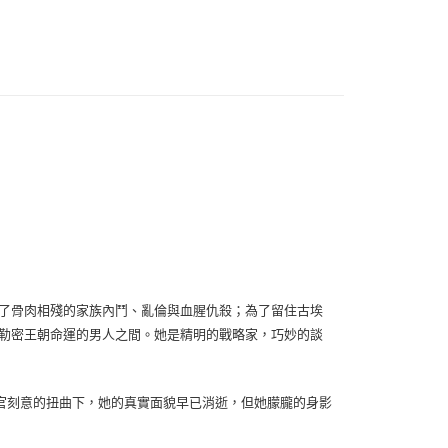
經了骨肉相殘的家族內鬥、亂倫與血腥仇殺；為了留住古埃
托勒密王朝命運的男人之間。她是精明的戰略家，巧妙的談
官刻意的扭曲下，她的真實面貌早已消逝，但她朦朧的身影