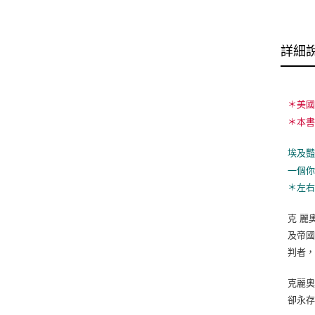
詳細
＊美
＊本
埃及
一個
＊左
克 麗
及帝國
判者，
克麗
卻永