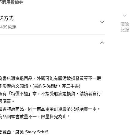
不適用折價券
送方式
清除
499免運
紀錄
次付款
為書店瑕疵退回品，外觀可能有髒污破損發黃等不一瑕
不影響內文閱讀。(書約5-8成新，非二手書)
蓋有「特價不退」章，不接受瑕疵退換貨，請讀者自行
家取貨
否購買。
0，滿NT$499(含以上)免運費
晒書特惠商品，同一商品單筆訂單最多只能購買一本。
1取貨
商品回頭書數量不一，限量售完為止！
0，滿NT$499(含以上)免運費
西．席芙 Stacy Schiff