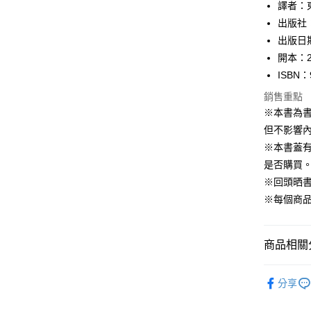
譯者：
每筆NT$1
出版社
出版日期
開本：2
ISBN：
銷售重點
※本書為
但不影響內
※本書蓋
是否購買
※回頭晒
※每個商
商品相關分
99元限定
分享