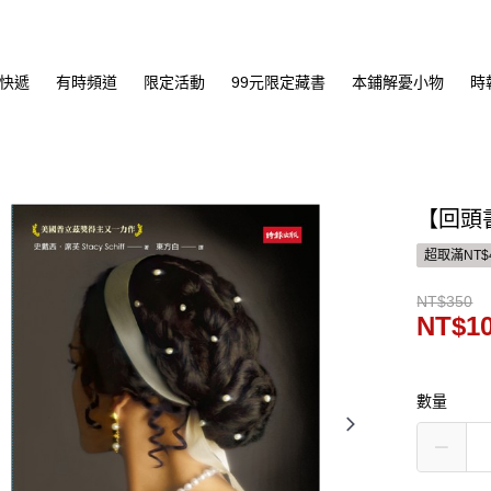
快遞
有時頻道
限定活動
99元限定藏書
本鋪解憂小物
時
【回頭
超取滿NT$
NT$350
NT$1
數量