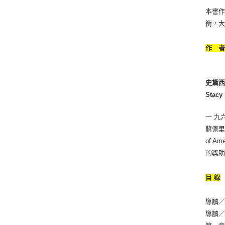
本書
衡，
作 
史黛
Stacy 
一 九
蘇佩里傳
of 
的獎助
目 錄
導讀／
導讀／