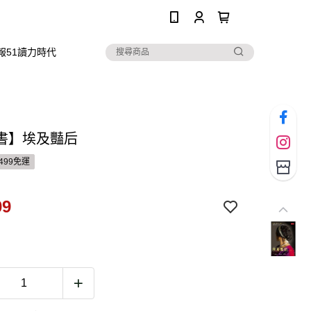
0
報51讀力時代
書】埃及豔后
499免運
09