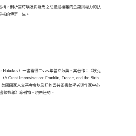
虛構，剖析當時埃及與羅馬之間錯縱複雜的金錢與權力的抗
謎樣的傳奇一生。
mir Nabokov）一書獲得二○○○年普立茲獎。其著作：《埃克
visation: Franklin, France, and the Birth
金會、美國國家人文基金會以及紐約公共圖書館學者與作家中心
華盛頓郵報》等刊物。現居紐約。