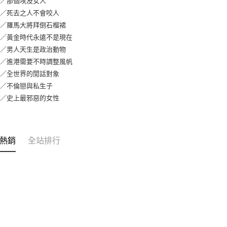
章／那個埃及女人
章／死去之人不會咬人
章／羅馬大將拜倒石榴裙
章／黃金時代永遠不是現在
章／男人天生是政治動物
章／進港需要不時調整風帆
章／全世界的閒話對象
章／不倫戀與私生子
章／史上最邪惡的女性
熱銷
全站排行