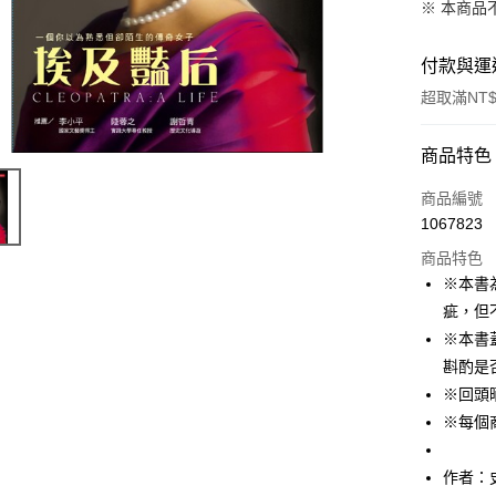
※ 本商品
付款與運
超取滿NT$
付款方式
商品特色
信用卡一
商品編號
1067823
ATM付款
商品特色
※本書
運送方式
疵，但
※本書
付款後全
斟酌是
每筆NT$6
※回頭
付款後7-1
※每個
每筆NT$6
作者：史戴
宅配