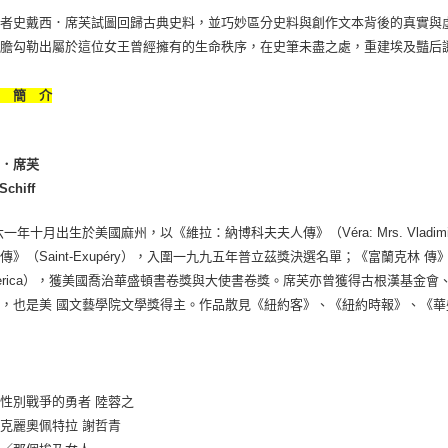
作者史戴西．席芙試圖回歸古典史料，並巧妙區分史料與創作文本背後的真實與
大膽勾勒出屬於這位女王曾經擁有的生命秩序，在史筆未盡之處，重建埃及豔后
者 簡 介
西．席芙
Schiff
六一年十月出生於美國麻州，以《維拉：納博科夫夫人傳》（Véra: Mrs. Vladi
》（Saint-Exupéry），入圍一九九五年普立茲獎決選名單；《富蘭克林 傳》（A Great Impro
America），獲美國喬治華盛頓書卷獎與大使書卷獎。席芙亦曾獲得古根漢基
，也是美 國文藝學院文學獎得主。作品散見《紐約客》、《紐約時報》、《
性別戰爭的勇者 陸蓉之
克麗奧佩特拉 謝哲青