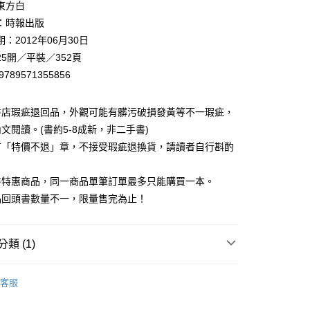
東方白
00，滿NT$499(含以上)免運費
：時報出版
：2012年06月30日
5開／平裝／352頁
9789571355856
書店瑕疵退回品，外觀可能有髒污破損發黃等不一瑕疵，
文閱讀。(書約5-8成新，非二手書)
有「特價不退」章，不接受瑕疵退換貨，請讀者自行斟酌
。
書特惠商品，同一商品單筆訂單最多只能購買一本。
品回頭書數量不一，限量售完為止！
類 (1)
藏書
客服