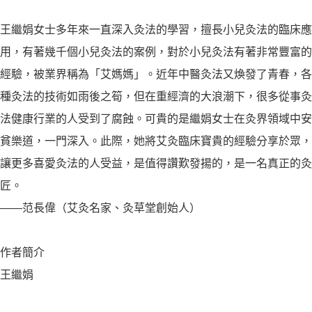
王繼娟女士多年來一直深入灸法的學習，擅長小兒灸法的臨床應
用，有著幾千個小兒灸法的案例，對於小兒灸法有著非常豐富的
經驗，被業界稱為「艾媽媽」。近年中醫灸法又煥發了青春，各
種灸法的技術如雨後之筍，但在重經濟的大浪潮下，很多從事灸
法健康行業的人受到了腐蝕。可貴的是繼娟女士在灸界領域中安
貧樂道，一門深入。此際，她將艾灸臨床寶貴的經驗分享於眾，
讓更多喜愛灸法的人受益，是值得讚歎發揚的，是一名真正的灸
匠。
――范長偉（艾灸名家、灸草堂創始人）
作者簡介
王繼娟