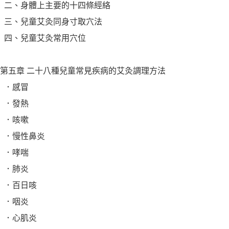
二、身體上主要的十四條經絡
三、兒童艾灸同身寸取穴法
四、兒童艾灸常用穴位
第五章 二十八種兒童常見疾病的艾灸調理方法
．感冒
．發熱
．咳嗽
．慢性鼻炎
．哮喘
．肺炎
．百日咳
．咽炎
．心肌炎