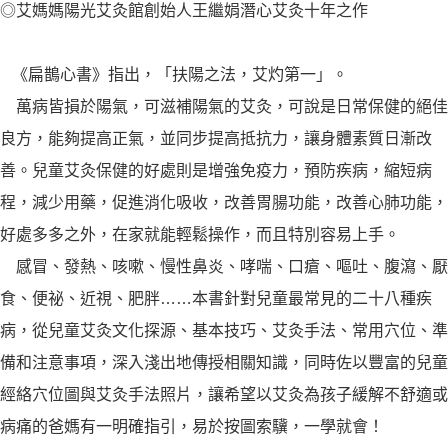
◎艾媽媽陽光艾灸館創始人王繼娟潛心艾灸十年之作
《扁鵲心書》指出，「扶陽之法，艾灼第一」。
萬病皆損於陽氣，可滋補陽氣的艾灸，可說是日常保健的絕佳
良方，能夠提高正氣，並同步提高抵抗力，讓身體素質日漸改
善。兒童艾灸保健的好處則是增強免疫力，預防疾病，縮短病
程，減少用藥，促進消化吸收，改善胃腸功能，改善心肺功能，
好處多多之外，在家就能輕鬆操作，而且特別容易上手。
感冒、發熱、咳嗽、慢性鼻炎、哮喘、口瘡、嘔吐、腹瀉、厭
食、便祕、近視、肥胖……本書針對兒童最常見的二十八種疾
病，從兒童艾灸文化探源、基本技巧、艾灸手法、常用穴位、準
備和注意事項，深入淺出地傳授相關知識，同時佐以豐富的兒童
經絡穴位圖與艾灸手法照片，讓希望以艾灸為孩子緩解不舒適或
病痛的爸媽有一明確指引，易於按圖索驥，一學就會！