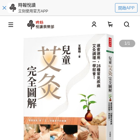
時報悅讀
開啟APP
立刻使用官方APP
0
1
/
1