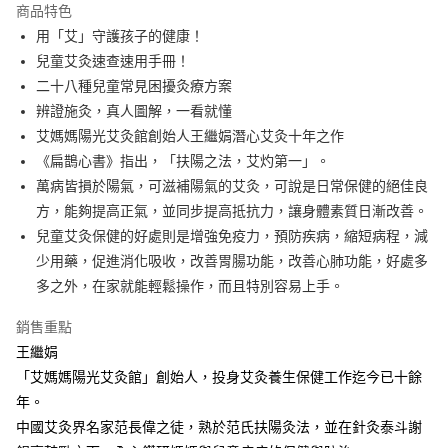
付款後全家取貨
商品特色
每筆NT$60，滿NT$499(含以上)免運費
用「艾」守護孩子的健康！
兒童艾灸速查速用手冊！
付款後7-11取貨
二十八種兒童常見困擾灸療方案
每筆NT$60，滿NT$499(含以上)免運費
辨證施灸，真人圖解，一看就懂
宅配
艾媽媽陽光艾灸館創始人王繼娟潛心艾灸十年之作
每筆NT$100，滿NT$499(含以上)免運費
《扁鵲心書》指出，「扶陽之法，艾灼第一」。
萬病皆損於陽氣，可滋補陽氣的艾灸，可說是日常保健的絕佳良
方，能夠提高正氣，並同步提高抵抗力，讓身體素質日漸改善。
兒童艾灸保健的好處則是增強免疫力，預防疾病，縮短病程，減
少用藥，促進消化吸收，改善胃腸功能，改善心肺功能，好處多
多之外，在家就能輕鬆操作，而且特別容易上手。
銷售重點
王繼娟
「艾媽媽陽光艾灸館」創始人，投身艾灸養生保健工作迄今已十餘
年。
中國艾灸界名家范長偉之徒，熟於范氏扶陽灸法，並在針灸泰斗謝