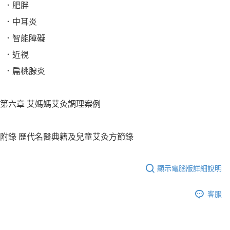
．肥胖
．中耳炎
．智能障礙
．近視
．扁桃腺炎
第六章 艾媽媽艾灸調理案例
附錄 歷代名醫典籍及兒童艾灸方節錄
顯示電腦版詳細說明
客服