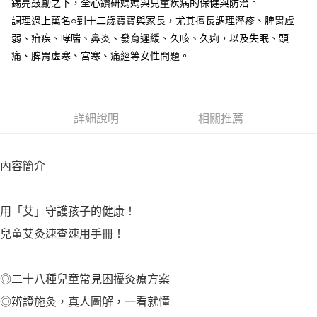
錫亮鼓勵之下，全心鑽研媽媽與兒童疾病的保健與防治。
調理過上萬名○到十二歲寶寶與家長，尤其擅長調理溼疹、脾胃虛
弱、疳疾、哮喘、鼻炎、發育遲緩、久咳、久痢，以及失眠、頭
痛、脾胃虛寒、宮寒、痛經等女性問題。
詳細說明
相關推薦
內容簡介
用「艾」守護孩子的健康！
兒童艾灸速查速用手冊！
◎二十八種兒童常見困擾灸療方案
◎辨證施灸，真人圖解，一看就懂