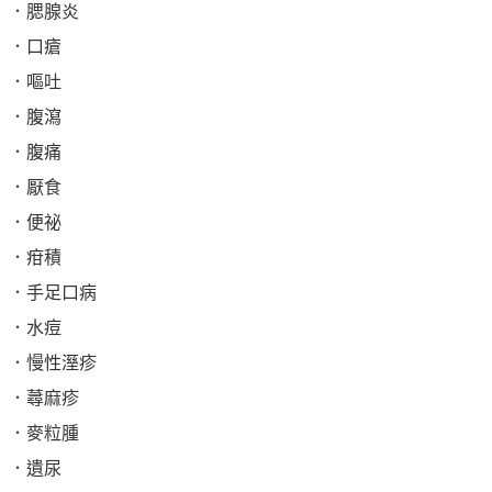
．腮腺炎
．口瘡
．嘔吐
．腹瀉
．腹痛
．厭食
．便祕
．疳積
．手足口病
．水痘
．慢性溼疹
．蕁麻疹
．麥粒腫
．遺尿