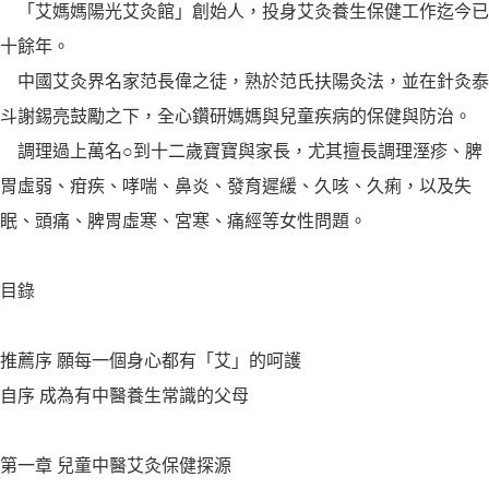
「艾媽媽陽光艾灸館」創始人，投身艾灸養生保健工作迄今已
十餘年。
中國艾灸界名家范長偉之徒，熟於范氏扶陽灸法，並在針灸泰
斗謝錫亮鼓勵之下，全心鑽研媽媽與兒童疾病的保健與防治。
調理過上萬名○到十二歲寶寶與家長，尤其擅長調理溼疹、脾
胃虛弱、疳疾、哮喘、鼻炎、發育遲緩、久咳、久痢，以及失
眠、頭痛、脾胃虛寒、宮寒、痛經等女性問題。
目錄
推薦序 願每一個身心都有「艾」的呵護
自序 成為有中醫養生常識的父母
第一章 兒童中醫艾灸保健探源