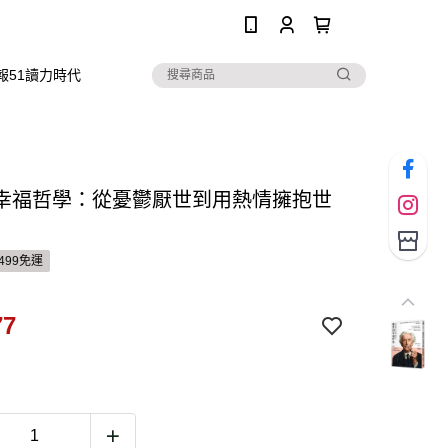
0
報51讀力時代
幸福哲學：從憂鬱厭世到用熱情擁抱世
499免運
77