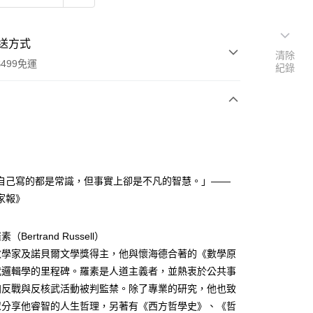
送方式
清除
499免運
紀錄
次付款
自己寫的都是常識，但事實上卻是不凡的智慧。」——
家取貨
家報》
0，滿NT$499(含以上)免運費
Bertrand Russell）
1取貨
數學家及諾貝爾文學獎得主，他與懷海德合著的《數學原
0，滿NT$499(含以上)免運費
代邏輯學的里程碑。羅素是人道主義者，並熱衷於公共事
加反戰與反核武活動被判監禁。除了專業的研究，他也致
00，滿NT$499(含以上)免運費
眾分享他睿智的人生哲理，另著有《西方哲學史》、《哲