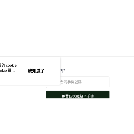
 cookie
kie 聲明
我知道了
官方APP
免費傳送載點至手機
若接到可疑電話，請洽詢165反詐騙專線
本站最佳瀏覽環境請使用 Google Chrome、Firefox 或 Edge 以上版本