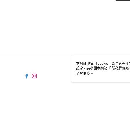
本網站中使用 cookie，欲查詢有關
設定，請參閱本網站「
隱私權條款
使用 cookie。
了解更多 >
TW-MWG1-61-14 Web2
© 2026 by 時報文化出版企業股份有限公司