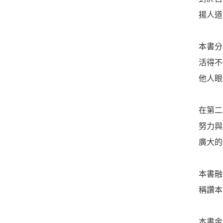
揚人道
本書分
活得不
他人眼
在第二
努力與
廣大的
本書融
稱讚本
本書金