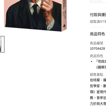
付款與運
超取滿NT$
付款方式
商品特色
信用卡一
商品編號
10704428
商品特色
運送方式
「他說
付款後全
《觀察
每筆NT$6
銷售重點
伯特蘭．羅素（
付款後7-1
哲學家、
每筆NT$6
理》是現
宅配
務，曾參
每筆NT$1
力於與大