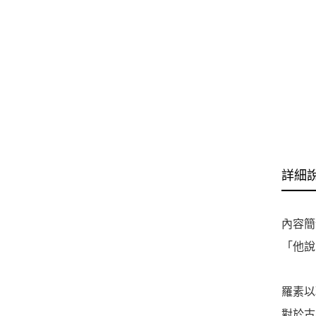
詳細
內容簡
「他說
羅素以
對於古