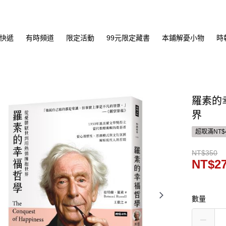
快遞
有時頻道
限定活動
99元限定藏書
本鋪解憂小物
時
羅素的
界
超取滿NT$
NT$350
NT$2
數量