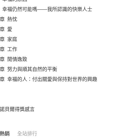
 幸福仍然可能嗎——我所認識的快樂人士
章 熱忱
章 愛
章 家庭
章 工作
章 閒情逸致
章 努力與順其自然的平衡
章 幸福的人：付出關愛與保持對世界的興趣
諾貝爾得獎感言
熱銷
全站排行