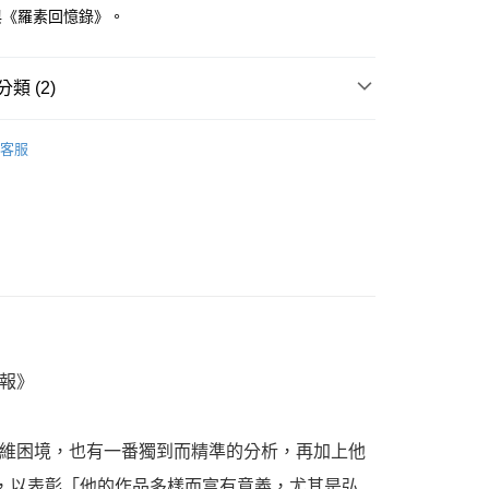
與《羅素回憶錄》。
類 (2)
｜全站商品
客服
心理學理論
報》
維困境，也有一番獨到而精準的分析，再加上他
，以表彰「他的作品多樣而富有意義，尤其是弘