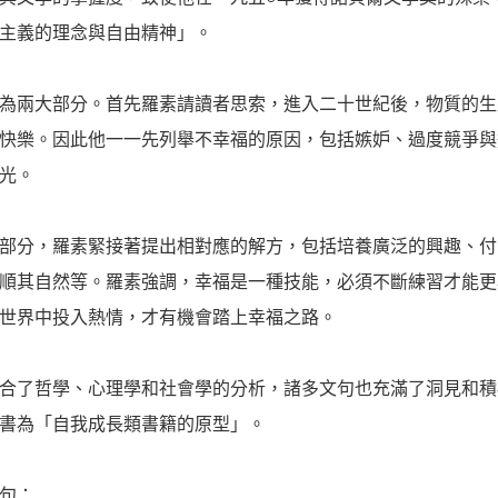
主義的理念與自由精神」。
為兩大部分。首先羅素請讀者思索，進入二十世紀後，物質的生
快樂。因此他一一先列舉不幸福的原因，包括嫉妒、過度競爭與
光。
部分，羅素緊接著提出相對應的解方，包括培養廣泛的興趣、付
順其自然等。羅素強調，幸福是一種技能，必須不斷練習才能更
世界中投入熱情，才有機會踏上幸福之路。
合了哲學、心理學和社會學的分析，諸多文句也充滿了洞見和積
書為「自我成長類書籍的原型」。
句：