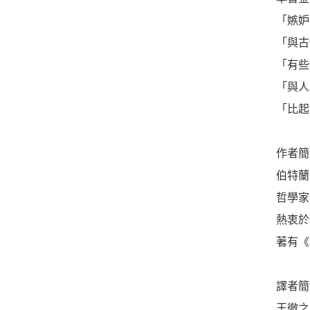
「嫉妒
「與古
「有些
「與人
「比起
作者簡
伯特蘭．
哲學家
熱衷於
著有《
譯者簡
王徹之