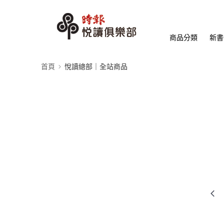
商品分類
新書
首頁
悅讀總部｜全站商品