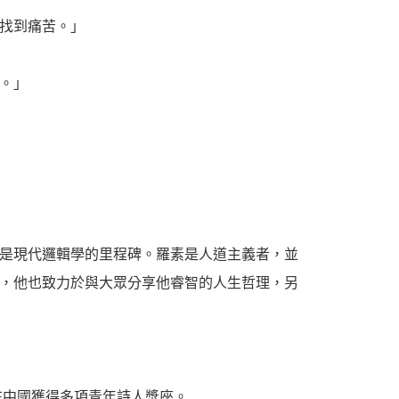
找到痛苦。」
。」
是現代邏輯學的里程碑。羅素是人道主義者，並
，他也致力於與大眾分享他睿智的人生哲理，另
在中國獲得多項青年詩人獎座。