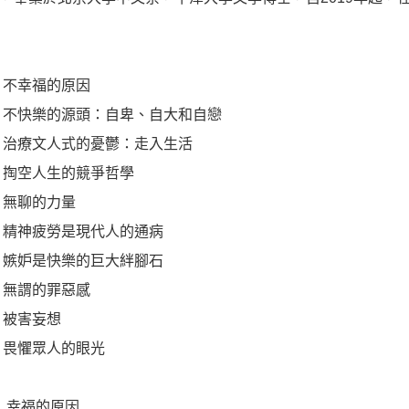
 不幸福的原因
 不快樂的源頭：自卑、自大和自戀
 治療文人式的憂鬱：走入生活
 掏空人生的競爭哲學
 無聊的力量
 精神疲勞是現代人的通病
 嫉妒是快樂的巨大絆腳石
 無謂的罪惡感
 被害妄想
 畏懼眾人的眼光
 幸福的原因