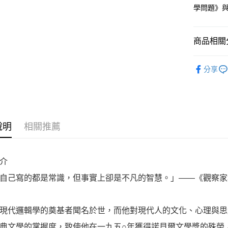
學問題》
商品相關分
悅讀總部
分享
心理勵志
說明
相關推薦
介
自己寫的都是常識，但事實上卻是不凡的智慧。」——《觀察家
現代邏輯學的奠基者聞名於世，而他對現代人的文化、心理與思
典文學的掌握度，致使他在一九五○年獲得諾貝爾文學獎的殊榮