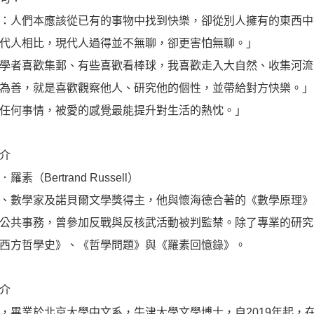
：人們本應該從已有的事物中找到快樂，卻從別人擁有的東西中
代人相比，現代人過得並不無聊，卻更害怕無聊。」
學者喜歡集郵、有些喜歡看棒球，我喜歡走入大自然、收集河流
為善，就是喜歡觀察他人、研究他的個性，並帶給對方快樂。」
任何事情，被愛的感覺最能提升對生活的熱忱。」
介
羅素（Bertrand Russell）
、數學家及諾貝爾文學獎得主，他與懷海德合著的《數學原理》
公共事務，曾參加反戰與反核武活動被判監禁。除了專業的研究
西方哲學史》、《哲學問題》與《羅素回憶錄》。
介
，畢業於北京大學中文系，牛津大學文學博士，自2019年起，