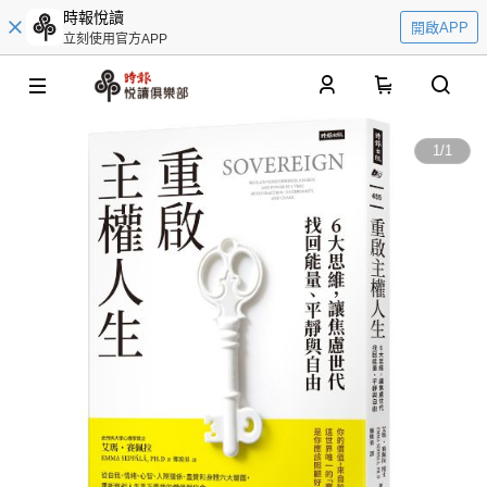
時報悅讀
開啟APP
立刻使用官方APP
0
1
/
1