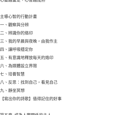
心靈越富足，心智越成熟
主導心智的行動計畫
一、觀察與分辨
二、辨識你的烙印
三、我的早晨與夜晚，由我作主
四、讓呼吸穩定你
五、有意識地釋放每天的烙印
六、為媒體設立界限
七、培養智慧
八、反思：找到自己，看見自己
九、靜坐冥想
【寫出你的詩歌】值得記住的好事