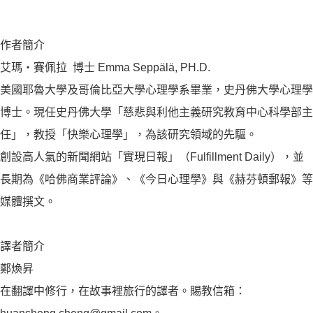
作者簡介
艾瑪‧賽佩拉 博士 Emma Seppälä, PH.D.
美國耶魯大學及哥倫比亞大學心理學系畢業，史丹佛大學心理學
博士。現任史丹佛大學「慈悲與利他主義研究教育中心科學部主
任」，教授「快樂心理學」，為該研究領域的先驅。
創設高人氣的新聞網站「實現日報」（Fulfillment Daily），並
長期為《哈佛商業評論》、《今日心理學》與《赫芬頓郵報》等
媒體撰文。
譯者簡介
鄭煥昇
在翻譯中修行，在故事裡旅行的譯者。賜教信箱：