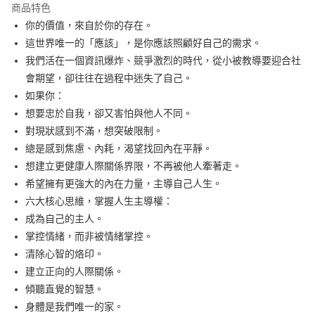
付款後全家取貨
商品特色
每筆NT$60，滿NT$499(含以上)免運費
你的價值，來自於你的存在。
這世界唯一的「應該」，是你應該照顧好自己的需求。
付款後7-11取貨
我們活在一個資訊爆炸、競爭激烈的時代，從小被教導要迎合社
每筆NT$60，滿NT$499(含以上)免運費
會期望，卻往往在過程中迷失了自己。
宅配
如果你：
每筆NT$100，滿NT$499(含以上)免運費
想要忠於自我，卻又害怕與他人不同。
對現狀感到不滿，想突破限制。
總是感到焦慮、內耗，渴望找回內在平靜。
想建立更健康人際關係界限，不再被他人牽著走。
希望擁有更強大的內在力量，主導自己人生。
六大核心思維，掌握人生主導權：
成為自己的主人。
掌控情緒，而非被情緒掌控。
清除心智的烙印。
建立正向的人際關係。
傾聽直覺的智慧。
身體是我們唯一的家。