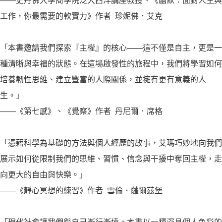
——史丹佛大學商學院泛大西洋講座教授、《幽默：面對人生與
工作，你最需要的軟實力》作者 珍妮佛．艾克
「本書邀請我們探索『主權』的核心——這不僅是自主，更是一
種清晰與幸福的狀態。在這場啟發性的旅程中，我們將學習如何
培養韌性思維、建立豐富的人際關係，並擁有更有意義的人
生。」
——《第七感》、《覺察》作者 丹尼爾．席格
「憑藉科學為基礎的方法與個人經歷的故事，艾瑪巧妙地向我們
展示如何從限制我們的思維、習慣、信念與干擾中奪回主權，走
向更大的自由與快樂。」
——《靜心冥想的練習》作者 雪倫．薩爾茲堡