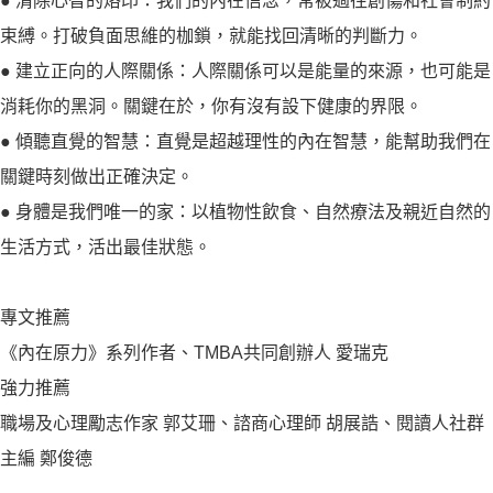
● 清除心智的烙印：我們的內在信念，常被過往創傷和社會制約
束縛。打破負面思維的枷鎖，就能找回清晰的判斷力。
● 建立正向的人際關係：人際關係可以是能量的來源，也可能是
消耗你的黑洞。關鍵在於，你有沒有設下健康的界限。
● 傾聽直覺的智慧：直覺是超越理性的內在智慧，能幫助我們在
關鍵時刻做出正確決定。
● 身體是我們唯一的家：以植物性飲食、自然療法及親近自然的
生活方式，活出最佳狀態。
專文推薦
《內在原力》系列作者、TMBA共同創辦人 愛瑞克
強力推薦
職場及心理勵志作家 郭艾珊、諮商心理師 胡展誥、閱讀人社群
主編 鄭俊德