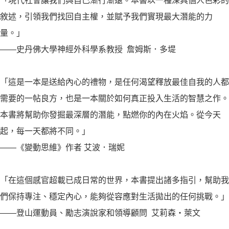
「現代社會讓我們與自己漸行漸遠。本書以一種深具個人色彩的
敘述，引領我們找回自主權，並賦予我們實現最大潛能的力
量。」
——史丹佛大學神經外科學系教授 詹姆斯．多堤
「這是一本是送給內心的禮物，是任何渴望釋放最佳自我的人都
需要的一帖良方，也是一本關於如何真正投入生活的智慧之作。
本書將幫助你發掘最深層的潛能，點燃你的內在火焰。從今天
起，每一天都將不同。」
——《變動思維》作者 艾波．瑞妮
「在這個感官超載已成日常的世界，本書提出諸多指引，幫助我
們保持專注、穩定內心，能夠從容應對生活拋出的任何挑戰。」
——登山運動員、勵志演說家和領導顧問 艾莉森・萊文