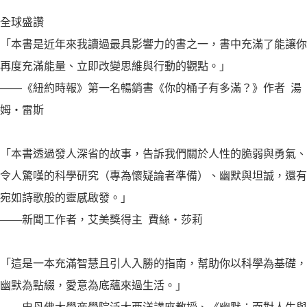
全球盛讚
「本書是近年來我讀過最具影響力的書之一，書中充滿了能讓你
再度充滿能量、立即改變思維與行動的觀點。」
——《紐約時報》第一名暢銷書《你的桶子有多滿？》作者 湯
姆・雷斯
「本書透過發人深省的故事，告訴我們關於人性的脆弱與勇氣、
令人驚嘆的科學研究（專為懷疑論者準備）、幽默與坦誠，還有
宛如詩歌般的靈感啟發。」
——新聞工作者，艾美獎得主 費絲・莎莉
「這是一本充滿智慧且引人入勝的指南，幫助你以科學為基礎，
幽默為點綴，愛意為底蘊來過生活。」