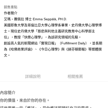
銷售重點
作者簡介
艾瑪‧賽佩拉 博士 Emma Seppälä, PH.D.
美國耶魯大學及哥倫比亞大學心理學系畢業，史丹佛大學心理學博
士。現任史丹佛大學「慈悲與利他主義研究教育中心科學部主
任」，教授「快樂心理學」，為該研究領域的先驅。
創設高人氣的新聞網站「實現日報」（Fulfillment Daily），並長期
為《哈佛商業評論》、《今日心理學》與《赫芬頓郵報》等媒體撰
文。
詳細說明
相關推薦
內容簡介
你的價值，來自於你的存在。