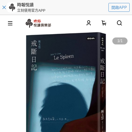
時報悅讀
開啟APP
立刻使用官方APP
0
1
/
1