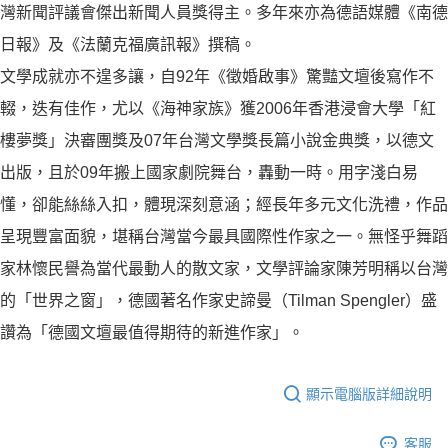
灣新聞評議會傑出新聞人員獎得主。多年來亦為德語媒體《南德
日報》及《法蘭克福廣訊報》撰稿。
文學成就亦不遑多讓，自92年《徵婚啟事》驚豔文壇後寫作不
輟，迭有佳作，尤以《海神家族》獲2006年香港浸會大學「紅
樓夢獎」決審團獎及07年台灣文學獎長篇小說金典獎，以德文
出版，且於09年搬上國家劇院舞台，轟動一時。用字淺白易
懂，卻能絲絲入扣，體現深刻意涵；經長年多元文化洗禮，作品
呈現豐富面貌，堪稱台灣當今最具國際性作家之一。無怪乎舞蹈
家林懷民譽為當代最動人的散文家，文學評論家陳芳明稱以台灣
的「世界之窗」，德國著名作家史諦曼（Tilman Spengler）盛
讚為「德國文壇最值得期待的新進作家」。
顯示電腦版詳細說明
客服