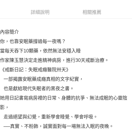
詳細說明
相關推薦
內容簡介
你，也靠安眠藥撐過每一夜嗎？
當每天吞下10顆藥，依然無法安穩入睡
作家陳玉慧決定走進精神病房，進行30天戒斷治療。
《戒斷日記：失眠戒癮醫院卅天》
一部揭露安眠藥成癮真相的文字紀實，
也是獻給現代失眠者的黑夜之書。
她用日記書寫病房裡的日常、身體的抗爭、無法成眠的心靈陰
影，
走過絕望與幻覺，重新學會睡覺、學會呼吸。
──真實、不粉飾，誠實面對每一場無法入眠的夜晚。