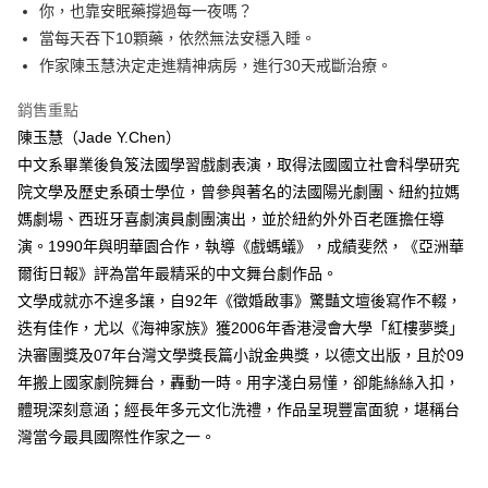
每筆NT$60，滿NT$499(含以上)免運費
你，也靠安眠藥撐過每一夜嗎？
當每天吞下10顆藥，依然無法安穩入睡。
付款後7-11取貨
作家陳玉慧決定走進精神病房，進行30天戒斷治療。
每筆NT$60，滿NT$499(含以上)免運費
銷售重點
宅配
陳玉慧（Jade Y.Chen）
每筆NT$100，滿NT$499(含以上)免運費
中文系畢業後負笈法國學習戲劇表演，取得法國國立社會科學研究
院文學及歷史系碩士學位，曾參與著名的法國陽光劇團、紐約拉媽
媽劇場、西班牙喜劇演員劇團演出，並於紐約外外百老匯擔任導
演。1990年與明華園合作，執導《戲螞蟻》，成績斐然，《亞洲華
爾街日報》評為當年最精采的中文舞台劇作品。
文學成就亦不遑多讓，自92年《徵婚啟事》驚豔文壇後寫作不輟，
迭有佳作，尤以《海神家族》獲2006年香港浸會大學「紅樓夢獎」
決審團獎及07年台灣文學獎長篇小說金典獎，以德文出版，且於09
年搬上國家劇院舞台，轟動一時。用字淺白易懂，卻能絲絲入扣，
體現深刻意涵；經長年多元文化洗禮，作品呈現豐富面貌，堪稱台
灣當今最具國際性作家之一。