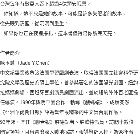
台灣每年有數萬人吞下超過4億顆安眠藥，
你知道，這不只是她的故事，可能是許多失眠者的故事。
從失眠到清醒，從沉溺到重生。
如果你也正在夜裡掙扎，這本書值得陪你讀完天亮。
作者簡介
陳玉慧（Jade Y.Chen）
中文系畢業後負笈法國學習戲劇表演，取得法國國立社會科學研
究院文學及歷史系碩士學位，曾參與著名的法國陽光劇團、紐約
拉媽媽劇場、西班牙喜劇演員劇團演出，並於紐約外外百老匯擔
任導演。1990年與明華園合作，執導《戲螞蟻》，成績斐然，
《亞洲華爾街日報》評為當年最精采的中文舞台劇作品。
93年起，歷任《聯合報》駐德記者、駐歐特派員，訪問十數位
國家領袖，且曾冒險深入戰地採訪，報導鞭辟入裡，為98年台