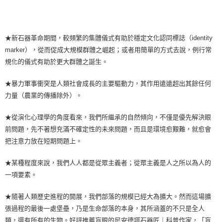
★新石器革命期間，較頻繁的集體儀式有助於穩定文化認同標誌（identity
marker），從而促成大規模群體之崛起；或者用簡單的方式去說，例行常
規化的儀式有助於更大群體之誕生。
★暴力軍事衝突是人類社會成長的主要驅動力，其作用遠遠超出其餘任何
力量（農業的傳播除外）。
★從演化心理學的角度看來，我們所繼承的自然傾向，不僅是優先解決眼
前問題，先不著想充滿不確定性的未來問題，而且是環境愈艱難，就愈會
把注意力放在短期問題上。
★某種程度來說，我們人人都是從眾主義者；從眾主義是人之所以為人的
一項要素。
★隨著人類歷史進程的開展，我們部落的規模已經大為擴大。然而這場擴
張過程的最後一處堡壘，乃是生命部落的本身，其所涵蓋的不只是全人
類，還有所有的生物。好評推薦盲眼的尼安德塔石器匠｜科普作家，「盲