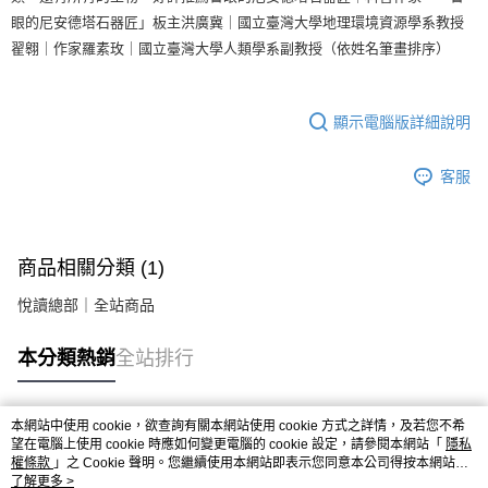
眼的尼安德塔石器匠」板主洪廣冀｜國立臺灣大學地理環境資源學系教授
翟翱｜作家羅素玫｜國立臺灣大學人類學系副教授（依姓名筆畫排序）
顯示電腦版詳細說明
客服
商品相關分類 (1)
悅讀總部｜全站商品
本分類熱銷
全站排行
本網站中使用 cookie，欲查詢有關本網站使用 cookie 方式之詳情，及若您不希
熱門標籤
望在電腦上使用 cookie 時應如何變更電腦的 cookie 設定，請參閱本網站「
隱私
權條款
」之 Cookie 聲明。您繼續使用本網站即表示您同意本公司得按本網站使
用條款之 Cookie 聲明使用 cookie。
了解更多 >