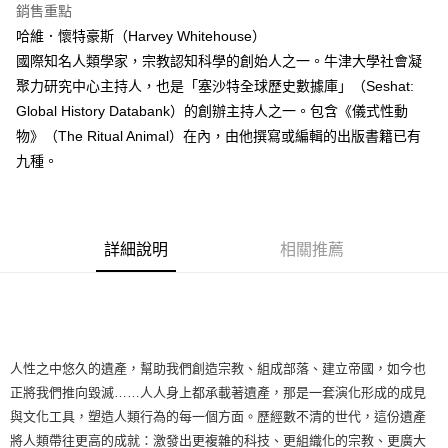
付款後全家取貨
銷售重點
每筆NT$60，滿NT$499(含以上)免運費
哈維．懷特豪斯（Harvey Whitehouse）
國際知名人類學家，宗教認知科學的創始人之一。牛津大學社會凝
付款後7-11取貨
聚力研究中心主持人，也是「塞沙特全球歷史數據庫」（Seshat:
每筆NT$60，滿NT$499(含以上)免運費
Global History Databank）的創辦主持人之一。包含《儀式性動
宅配
物》（The Ritual Animal）在內，由他撰寫或編輯的出版書籍已有
每筆NT$100，滿NT$499(含以上)免運費
九種。
詳細說明
相關推薦
人性之中悠久的遺產，幫助我們創造宗教、組成部落、建立帝國，如今也
正將我們推向毀滅……人人身上都承載著遺產，那是一套演化形成的成見
與文化工具，塑造人類行為的每一個方面。歷經數不清的世代，這份遺產
將人類帶往更高的成就：激發出更複雜的科技、更組織化的宗教、更廣大