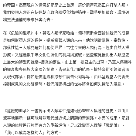
的帝國。然而現在的情況卻是歷史上首遭：這份遺產竟然正在打擊人類。
我們發現人類正在快速朝向政治兩極化遠超過往、戰爭更加致命、環境破
壞無法彌補的未來狂奔而去。
在《危險的繼承》中，著名人類學家哈維．懷特豪斯全面論述我們的成見
是如何形塑人類的過往、還威脅著人類的未來，他說明從眾性、宗教性、
部落性這三大成見是如何驅使世界上古往今來的人類行為。經由自然天擇
形成，又經過數千年文化性演化的利用與駕馭，這些成見催化出人類歷史
上最大的轉型與蛻變--農業的誕生、史上第一批君主的出現，乃至人祭犧牲
的興衰與多民族大帝國的創建，皆是其作用的結果。懷特豪斯引領讀者深
入現代部落，例如恐怖組織和掠奪性廣告公司等等，由此呈現當人們喪失
控制成見的文化結構時，我們所建構出的世界將會如何失控陷入混亂。
《危險的繼承》一書揭示出人類本性是如何形塑眾人集體的歷史，並由此
驚喜地展示一條可能解決現代最迫切之問題的新道路。本書的成果，是對
人類的旅程進行強而有力的重新評估，足以改變吾人理解「我是誰」、
「我可以成為怎樣的人」的方式。