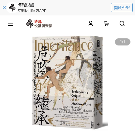
時報悅讀
開啟APP
立刻使用官方APP
0
1
/
1