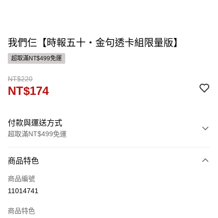
我們仨【時報五十‧金句透卡組限量版】
超取滿NT$499免運
NT$220
NT$174
付款與運送方式
超取滿NT$499免運
付款方式
商品特色
信用卡一次付款
商品編號
運送方式
11014741
付款後全家取貨
商品特色