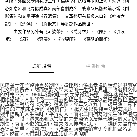
究所、外國文學研究所工作。楊絳早在抗戰時期的上海，就以《稱
心如意》和《弄假成真》兩部喜劇成名，後來又出版短篇小說《倒
影集》和文學評論《春泥集》，文革後更有膾炙人口的《幹校六
記》、《洗澡》、《將飲茶》等多部作品問世。
主要作品另外有《孟婆茶》、《隱身衣》、《陰》、《流浪
兒》、《風》、《窗簾》、《收腳印》、《聽話的藝術》
詳細說明
相關推薦
民國第一才子錢鍾書與創作、譯作均有傑出表現的楊絳是中國當
代文壇的傳奇，然而這對文學夫妻的一生卻也見證了政治與文化
的扞格不入。1996年錢家唯一的女兒錢媛病逝，兩年後錢先生
相繼過逝，人生伴侶一一離去的楊先生，先是以翻譯蘇格拉底死
前與學生對話的《斐多》遣悲懷，今年又以九十二歲高齡，寫下
回憶63年家庭生活的《我們仨》。楊先生以獨特筆法狀寫風燭
殘年憶親的人生滋味，平實動人，而第二回描寫錢先生晚年抱病
離家的一段，透露出難以言喻的夫妻深情以及時代給這個家庭的
創傷，哀而不傷的筆調，讀來教人掩卷沉思。 錢氏夫婦在學
界德高望重，《圍城》、《洗澡》兩部暢銷書更令他們聲名遠
播。然而，人們對其家庭生活卻不甚瞭解