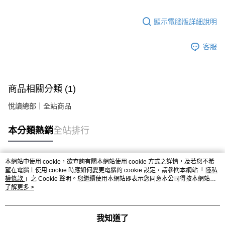
顯示電腦版詳細說明
客服
商品相關分類 (1)
悅讀總部｜全站商品
本分類熱銷
全站排行
本網站中使用 cookie，欲查詢有關本網站使用 cookie 方式之詳情，及若您不希
熱門標籤
望在電腦上使用 cookie 時應如何變更電腦的 cookie 設定，請參閱本網站「
隱私
權條款
」之 Cookie 聲明。您繼續使用本網站即表示您同意本公司得按本網站使
用條款之 Cookie 聲明使用 cookie。
了解更多 >
我知道了