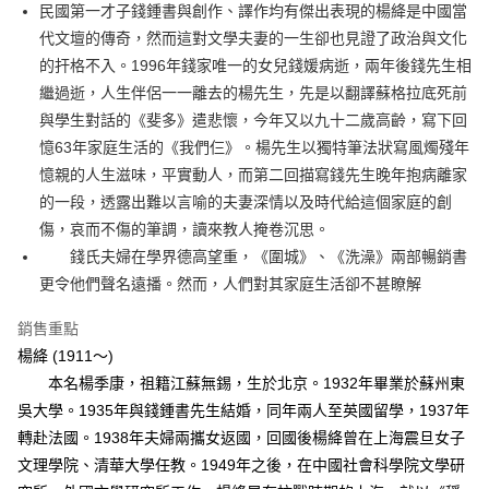
每筆NT$60，滿NT$499(含以上)免運費
民國第一才子錢鍾書與創作、譯作均有傑出表現的楊絳是中國當
代文壇的傳奇，然而這對文學夫妻的一生卻也見證了政治與文化
付款後7-11取貨
的扞格不入。1996年錢家唯一的女兒錢媛病逝，兩年後錢先生相
每筆NT$60，滿NT$499(含以上)免運費
繼過逝，人生伴侶一一離去的楊先生，先是以翻譯蘇格拉底死前
宅配
與學生對話的《斐多》遣悲懷，今年又以九十二歲高齡，寫下回
每筆NT$100，滿NT$499(含以上)免運費
憶63年家庭生活的《我們仨》。楊先生以獨特筆法狀寫風燭殘年
憶親的人生滋味，平實動人，而第二回描寫錢先生晚年抱病離家
的一段，透露出難以言喻的夫妻深情以及時代給這個家庭的創
傷，哀而不傷的筆調，讀來教人掩卷沉思。
錢氏夫婦在學界德高望重，《圍城》、《洗澡》兩部暢銷書
更令他們聲名遠播。然而，人們對其家庭生活卻不甚瞭解
銷售重點
楊絳 (1911～)
本名楊季康，祖籍江蘇無錫，生於北京。1932年畢業於蘇州東
吳大學。1935年與錢鍾書先生結婚，同年兩人至英國留學，1937年
轉赴法國。1938年夫婦兩攜女返國，回國後楊絳曾在上海震旦女子
文理學院、清華大學任教。1949年之後，在中國社會科學院文學研