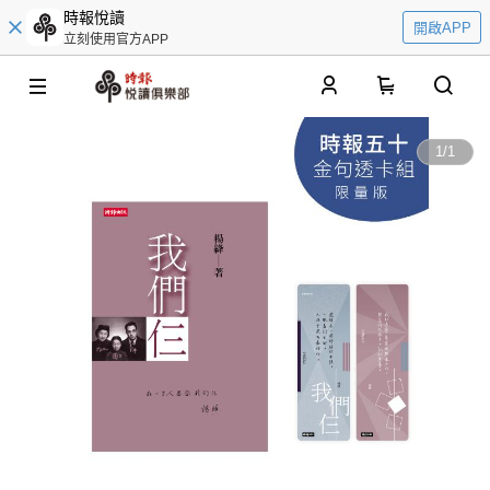
時報悅讀
開啟APP
立刻使用官方APP
0
1
/
1