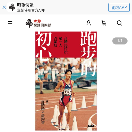
時報悅讀
開啟APP
立刻使用官方APP
0
1
/
1