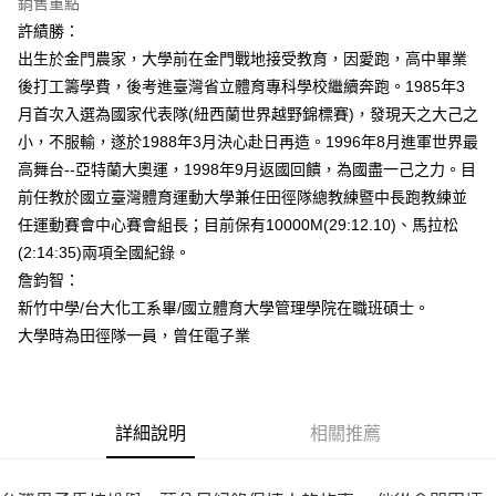
銷售重點
許績勝：
出生於金門農家，大學前在金門戰地接受教育，因愛跑，高中畢業
後打工籌學費，後考進臺灣省立體育專科學校繼續奔跑。1985年3
月首次入選為國家代表隊(紐西蘭世界越野錦標賽)，發現天之大己之
小，不服輸，遂於1988年3月決心赴日再造。1996年8月進軍世界最
高舞台--亞特蘭大奧運，1998年9月返國回饋，為國盡一己之力。目
前任教於國立臺灣體育運動大學兼任田徑隊總教練暨中長跑教練並
任運動賽會中心賽會組長；目前保有10000M(29:12.10)、馬拉松
(2:14:35)兩項全國紀錄。
詹鈞智：
新竹中學/台大化工系畢/國立體育大學管理學院在職班碩士。
大學時為田徑隊一員，曾任電子業
詳細說明
相關推薦