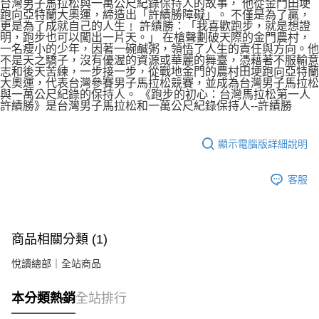
台灣男子馬拉松與一萬公尺紀錄保持人的故事， 他從金門田埂
跑向亞特蘭大奧運，締造出「許績勝障礙」。 不僅是為了贏，
更是為了成就自己的人生﹗ 許績勝：「我喜歡跑步，就是想證
明，跑步也可以闖出一片天。」 在槍聲劃破天際的金門農村，
一名瘦小的少年，因著一碗鹹粥，領悟了人生的責任與方向。他
不是天之驕子，沒有優渥的資源或華麗的舞臺，憑藉著不服輸意
志和後天苦練，一步接一步，從戰地金門的農村田埂跑向亞特蘭
大奧運，代表台灣參賽男子馬拉松競賽，並成為台灣男子馬拉松
與一萬公尺紀錄的保持人。 《跑步的初心：台灣馬拉松第一人
許績勝》是台灣男子馬拉松和一萬公尺紀錄保持人--許績勝
顯示電腦版詳細說明
客服
商品相關分類 (1)
悅讀總部｜全站商品
本分類熱銷
全站排行