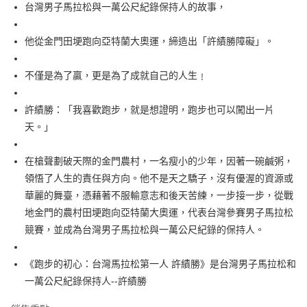
每筆NT$60，滿NT$499(含以上)免運費
台灣男子馬拉松與一萬公尺紀錄保持人的故事，
付款後7-11取貨
他從金門田埂跑向亞特蘭大奧運，締造出「許績勝障礙」。
每筆NT$60，滿NT$499(含以上)免運費
宅配
不僅是為了贏，更是為了成就自己的人生﹗
每筆NT$100，滿NT$499(含以上)免運費
許績勝：「我喜歡跑步，就是想證明，跑步也可以闖出一片
天。」
在槍聲劃破天際的金門農村，一名瘦小的少年，因著一碗鹹粥，
領悟了人生的責任與方向。他不是天之驕子，沒有優渥的資源或
華麗的舞臺，憑藉著不服輸意志和後天苦練，一步接一步，從戰
地金門的農村田埂跑向亞特蘭大奧運，代表台灣參賽男子馬拉松
競賽，並成為台灣男子馬拉松與一萬公尺紀錄的保持人。
《跑步的初心：台灣馬拉松第一人 許績勝》是台灣男子馬拉松和
一萬公尺紀錄保持人--許績勝