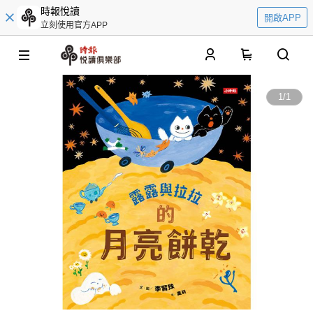
時報悅讀
開啟APP
立刻使用官方APP
0
1
/
1