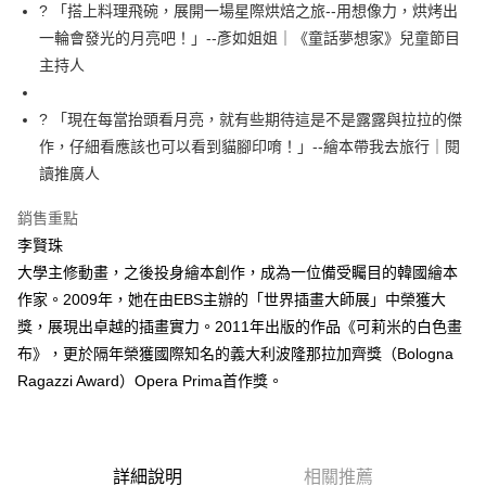
每筆NT$60，滿NT$499(含以上)免運費
? 「搭上料理飛碗，展開一場星際烘焙之旅--用想像力，烘烤出
一輪會發光的月亮吧！」--彥如姐姐｜《童話夢想家》兒童節目
付款後7-11取貨
主持人
每筆NT$60，滿NT$499(含以上)免運費
宅配
? 「現在每當抬頭看月亮，就有些期待這是不是露露與拉拉的傑
每筆NT$100，滿NT$499(含以上)免運費
作，仔細看應該也可以看到貓腳印唷！」--繪本帶我去旅行｜閱
讀推廣人
銷售重點
李賢珠
大學主修動畫，之後投身繪本創作，成為一位備受矚目的韓國繪本
作家。2009年，她在由EBS主辦的「世界插畫大師展」中榮獲大
獎，展現出卓越的插畫實力。2011年出版的作品《可莉米的白色畫
布》，更於隔年榮獲國際知名的義大利波隆那拉加齊獎（Bologna
Ragazzi Award）Opera Prima首作獎。
詳細說明
相關推薦