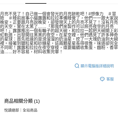
月亮不見了！自己做一個會發光的月亮餅乾吧！#想像力 ＃冒
險 ＃睡前故事小貓露露和拉拉準備睡覺了，他們一一跟大家說
晚安。正要跟月亮說晚安，卻發現天上的月亮不見了！沒有月亮
的天空，實在太黑了……「那我們來製作可以照亮夜空的月亮
吧！」露露推出一個有輪子的超大碗，和拉拉一起把大碗開上彩
虹軌道，出發開往黑黑的夜空。在星空裡，他們遇見了許多神奇
的星球：首先抵達的是滑溜溜的奶油星，挖了一大塊奶油到大碗
裡。接著到鹽粒星和砂糖星，這兩顆星星長得很像，味道卻完全
不同呢！露露和拉拉在夜空穿梭，還要繼續收集蛋、麵粉、香草
油……好不容易，材料收集完畢！
顯示電腦版詳細說明
客服
商品相關分類 (1)
悅讀總部｜全站商品