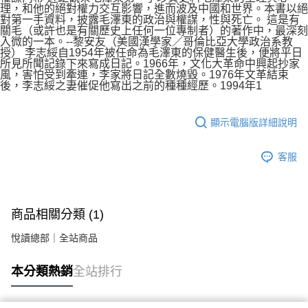
理，和他的絕對權力交互影響，進而波及中國和世界。本書以絕
對第一手資料，披露毛澤東的政治與權謀，性與死亡。 這是有
關毛（或許也是有關歷史上任何一位專制者）的著作中，最深刻
入微的一本。--黎安友（美國漢學家／哥倫比亞大學政治系教
授） 李志綏自1954年被任命為毛澤東的保健醫生後，便將平日
所見所聞記錄下來寫成日記。1966年，文化大革命中興起抄家
風，害怕受到牽連，李家將日記全數燒毀。1976年文革結束
後，李志綏之妻催促他寫出之前的種種經歷。1994年1
顯示電腦版詳細說明
客服
商品相關分類 (1)
悅讀總部｜全站商品
本分類熱銷
全站排行