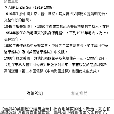
銷售重點
李志綏 Li Zhi-Sui（1919-1995）
1919年生於中國北京，醫生世家，其大曾祖父李德立是清朝同治、
光緒年間的御醫。
1945年獲醫學博士，1950年後成為核心內醫療機構的主持人，並自
1954年被任命為毛澤東的貼身保健醫生，直到1976年毛去世為止，
長達22年。
1980年被任命為中華醫學會、中國老年學會副會長，並主編《中華
醫學雜誌》及《美國醫學雜誌》中文版。
1988年移居美國，與他的兩個兒子及兒媳住在一起。1995年2月，
《毛澤東私人醫生回憶錄》出版不到半年，李志綏就於芝加哥郊外
寓所逝世。第二本回憶錄《中南海回想錄》也因此未能完成。
詳細說明
相關推薦
【熱銷40萬冊歷史經典重現】揭露毛澤東的性、政治、死亡和
權謀內幕 近距觀察毛澤東第一手珍貴史料毛澤東的生理與心