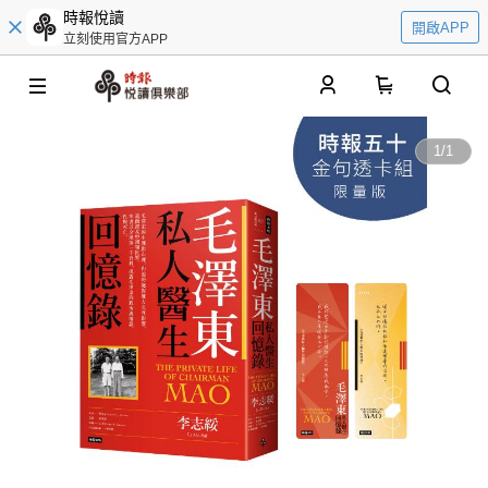
時報悅讀
開啟APP
立刻使用官方APP
0
1
/
1