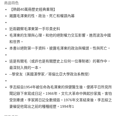
付款後全家取貨
商品特色
每筆NT$60，滿NT$499(含以上)免運費
【熱銷40萬冊歷史經典重現】
揭露毛澤東的性、政治、死亡和權謀內幕
付款後7-11取貨
每筆NT$60，滿NT$499(含以上)免運費
近距觀察毛澤東第一手珍貴史料
宅配
毛澤東的生理與心理，和他的絕對權力交互影響，進而波及中國
每筆NT$100，滿NT$499(含以上)免運費
和世界。
本書以絕對第一手資料，披露毛澤東的政治與權謀，性與死亡。
這是有關毛（或許也是有關歷史上任何一位專制者）的著作中，
最深刻入微的一本。
--黎安友（美國漢學家／哥倫比亞大學政治系教授）
李志綏自1954年被任命為毛澤東的保健醫生後，便將平日所見所
聞記錄下來寫成日記。1966年，文化大革命中興起抄家風，害怕
受到牽連，李家將日記全數燒毀。1976年文革結束後，李志綏之
妻催促他寫出之前的種種經歷。1994年1