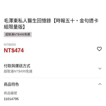
毛澤東私人醫生回憶錄【時報五十‧金句透卡
組限量版】
超取滿NT$499免運
NT$600
NT$474
付款與運送方式
超取滿NT$499免運
付款方式
商品特色
信用卡一次付款
商品編號
運送方式
11014795