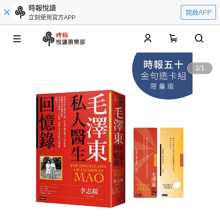
時報悅讀
開啟APP
立刻使用官方APP
0
1
/
1