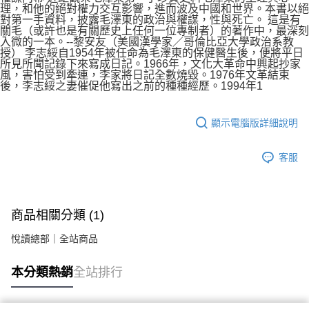
理，和他的絕對權力交互影響，進而波及中國和世界。本書以絕
對第一手資料，披露毛澤東的政治與權謀，性與死亡。 這是有
關毛（或許也是有關歷史上任何一位專制者）的著作中，最深刻
入微的一本。--黎安友（美國漢學家／哥倫比亞大學政治系教
授） 李志綏自1954年被任命為毛澤東的保健醫生後，便將平日
所見所聞記錄下來寫成日記。1966年，文化大革命中興起抄家
風，害怕受到牽連，李家將日記全數燒毀。1976年文革結束
後，李志綏之妻催促他寫出之前的種種經歷。1994年1
顯示電腦版詳細說明
客服
商品相關分類 (1)
悅讀總部｜全站商品
本分類熱銷
全站排行