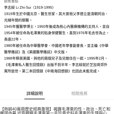
銷售重點
李志綏 Li Zhi-Sui（1919-1995）
1919年生於中國北京，醫生世家，其大曾祖父李德立是清朝同治、
光緒年間的御醫。
1945年獲醫學博士，1950年後成為核心內醫療機構的主持人，並自
1954年被任命為毛澤東的貼身保健醫生，直到1976年毛去世為止，
長達22年。
1980年被任命為中華醫學會、中國老年學會副會長，並主編《中華
醫學雜誌》及《美國醫學雜誌》中文版。
1988年移居美國，與他的兩個兒子及兒媳住在一起。1995年2月，
《毛澤東私人醫生回憶錄》出版不到半年，李志綏就於芝加哥郊外
寓所逝世。第二本回憶錄《中南海回想錄》也因此未能完成。
詳細說明
相關推薦
【熱銷40萬冊歷史經典重現】揭露毛澤東的性、政治、死亡和
權謀內幕 近距觀察毛澤東第一手珍貴史料毛澤東的生理與心