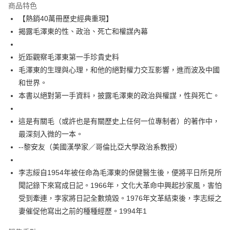
付款後全家取貨
商品特色
每筆NT$60，滿NT$499(含以上)免運費
【熱銷40萬冊歷史經典重現】
揭露毛澤東的性、政治、死亡和權謀內幕
付款後7-11取貨
每筆NT$60，滿NT$499(含以上)免運費
近距觀察毛澤東第一手珍貴史料
宅配
毛澤東的生理與心理，和他的絕對權力交互影響，進而波及中國
每筆NT$100，滿NT$499(含以上)免運費
和世界。
本書以絕對第一手資料，披露毛澤東的政治與權謀，性與死亡。
這是有關毛（或許也是有關歷史上任何一位專制者）的著作中，
最深刻入微的一本。
--黎安友（美國漢學家／哥倫比亞大學政治系教授）
李志綏自1954年被任命為毛澤東的保健醫生後，便將平日所見所
聞記錄下來寫成日記。1966年，文化大革命中興起抄家風，害怕
受到牽連，李家將日記全數燒毀。1976年文革結束後，李志綏之
妻催促他寫出之前的種種經歷。1994年1