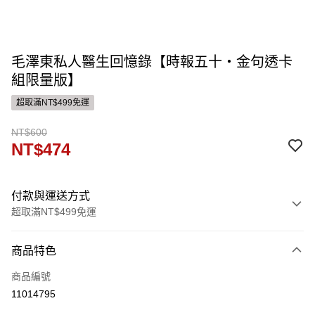
毛澤東私人醫生回憶錄【時報五十‧金句透卡
組限量版】
超取滿NT$499免運
NT$600
NT$474
付款與運送方式
超取滿NT$499免運
付款方式
商品特色
信用卡一次付款
商品編號
運送方式
11014795