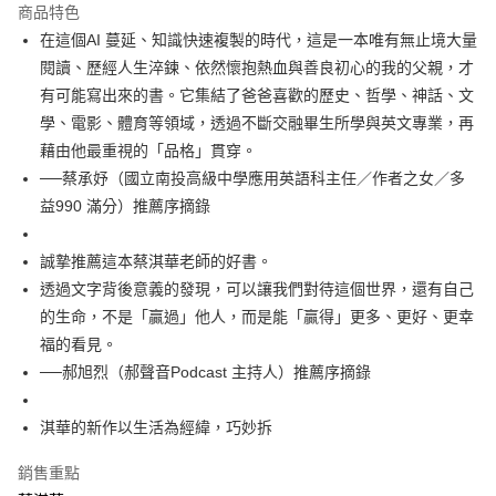
付款後全家取貨
商品特色
每筆NT$60，滿NT$499(含以上)免運費
在這個AI 蔓延、知識快速複製的時代，這是一本唯有無止境大量
閱讀、歷經人生淬鍊、依然懷抱熱血與善良初心的我的父親，才
付款後7-11取貨
有可能寫出來的書。它集結了爸爸喜歡的歷史、哲學、神話、文
每筆NT$60，滿NT$499(含以上)免運費
學、電影、體育等領域，透過不斷交融畢生所學與英文專業，再
宅配
藉由他最重視的「品格」貫穿。
每筆NT$100，滿NT$499(含以上)免運費
──蔡承妤（國立南投高級中學應用英語科主任／作者之女／多
益990 滿分）推薦序摘錄
誠摯推薦這本蔡淇華老師的好書。
透過文字背後意義的發現，可以讓我們對待這個世界，還有自己
的生命，不是「贏過」他人，而是能「贏得」更多、更好、更幸
福的看見。
──郝旭烈（郝聲音Podcast 主持人）推薦序摘錄
淇華的新作以生活為經緯，巧妙拆
銷售重點