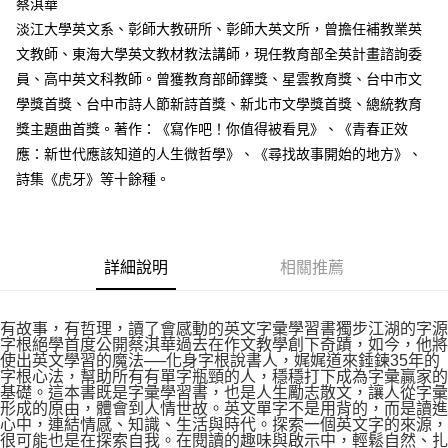
蔡淇華
淡江大學英文系、彰師大教研所、彰師大英文所，曾擔任補教業英
文教師、東海大學英文教材教法講師，現任教育部全英計畫諮詢委
員、高中英文科教師。曾獲教育部師鐸獎、星雲教育獎、台中市文
學獎首獎、台中市詩人節新詩首獎、新北市文學獎首獎、總統教育
獎主題曲首獎。著作：《寫作吧！你值得被看見》、《青春正效
應：新世代應該知道的人生微哲學》、《尋找故事開始的地方》、
詩集《虎牙》等十餘種。
詳細說明
相關推薦
有故事，有哲理，讀了會感動的英文字彙學習書獨步江湖的字源
字根絕學首度公開蔡淇華過去在作文教學創下奇蹟，如今，他將
使出英文學習的魔法──化身字根說書人，娓娓道來錘鍊35年的
字根心法，幫助所有有單字瓶頸的人，穩穩打下成為字彙贏家的
基礎。這本書既是字彙學習書，也是人生勵志散文，讓人從字彙
形成的原由，體會到人情世故。英文單字不是用背的，而是讀進
心中，連結情感、知識、生活與時代。探索一個英文字的來源，
很可能也是在探索自我。在閱讀的趣味與啟示中，輕鬆自然、扎