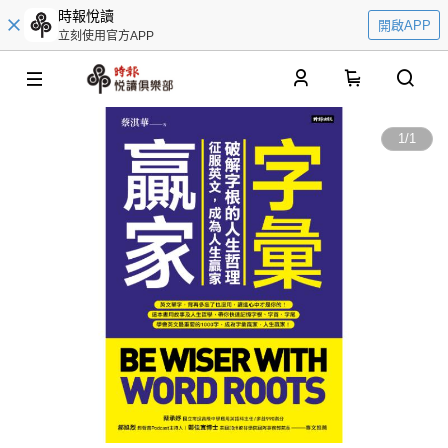
時報悅讀
開啟APP
立刻使用官方APP
0
1
/
1