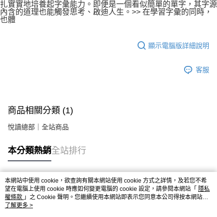
扎實實地培養起字彙能力。即便是一個看似簡單的單字，其字源
內含的道理也能觸發思考、啟迪人生。>> 在學習字彙的同時，
也體
顯示電腦版詳細說明
客服
商品相關分類 (1)
悅讀總部｜全站商品
本分類熱銷
全站排行
本網站中使用 cookie，欲查詢有關本網站使用 cookie 方式之詳情，及若您不希
熱門標籤
望在電腦上使用 cookie 時應如何變更電腦的 cookie 設定，請參閱本網站「
隱私
權條款
」之 Cookie 聲明。您繼續使用本網站即表示您同意本公司得按本網站使
用條款之 Cookie 聲明使用 cookie。
了解更多 >