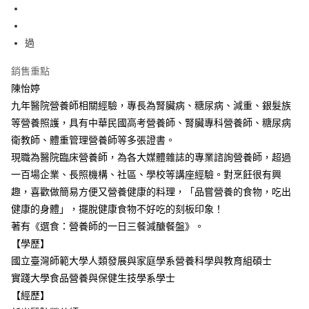
過
銷售重點
陳怡婷
九年醫院營養師相關經驗，專長為腎臟病、糖尿病、減重、銀髮族
等營養照護，具有中華民國高考營養師、腎臟專科營養師、糖尿病
衛教師、體重管理營養師等多張證書。
現職為醫院臨床營養師，為各大媒體雜誌的專業諮詢營養師，超過
一百場企業、長照機構、社區、學校等講座經驗。對烹飪很有興
趣，喜歡做簡易方便又營養健康的料理，「品嘗營養的食物，吃出
健康的身體」，擺脫健康食物不好吃的刻板印象！
著有《選食：營養師的一日三餐減醣餐盤》。
【學歷】
國立臺灣師範大學人類發展與家庭學系營養科學與教育組碩士
實踐大學食品營養與保健生技學系學士
【經歷】