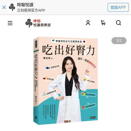
時報悅讀
開啟APP
立刻使用官方APP
0
1
/
1