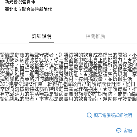
新光醫院營養師
臺北市立聯合醫院新陳代
詳細說明
相關推薦
腎臟是健康的無聲守護者，別讓錯誤的飲食成為傷害的開始。不
論預防疾病或改善症狀，從三餐飲食中吃出真正的好腎力！★腎
臟健康，正確飲食全方位守護由專業營養師全面解析腎臟保健的
飲食守則與生活型態，幫助我們完整掌握護腎關鍵，從根本延緩
疾病的進程，進而逆轉恢復腎臟功能。★擺脫繁複禁食規則，掌
握科學飲食策略如何聰明選擇食材、控制攝取量，並透過生活
321健康法調整作息，輕鬆打造屬於自己的護腎飲食計畫，從日
常飲食選擇到特殊病程階段的營養管理都適用。★守護腎臟，擁
有充滿活力的生活無論是腎病高風險族群的前期預防，或是面臨
腎病挑戰的患者，本書都是最實用的飲食指南，幫助你守護腎臟
顯示電腦版詳細說明
客服