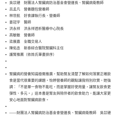
每筆NT$60，滿NT$499(含以上)免運費
吳苡璉 財團法人腎臟病防治基金會營運長、腎臟病衛教師
呂孟凡 營養麵包營養師
付款後7-11取貨
林世航 好食課執行長、營養師
每筆NT$60，滿NT$499(含以上)免運費
姜冠宇 醫師
宅配
洪永祥 洪永祥透析醫療中心院長
每筆NT$100，滿NT$499(含以上)免運費
高敏敏 營養師
梁展嘉 全職交易人
陳佑丞 新泰綜合醫院腎臟科主任
護腎推薦（依姓氏筆畫排序）
腎臟病的營養知識極需推廣，幫助腎友清楚了解如何落實正確飲
食是當代很重要的課題。怡婷營養師的觀點讓我特別欣賞，她強
調：「不是單一食物不能吃，而是掌握好使用量，讓腎友飲食更
彈性、多元。」這本書是腎友與陪伴者的飲食助力，能讓大家更
安心地面對腎臟病飲食。
——財團法人腎臟病防治基金會營運長、腎臟病衛教師 吳苡璉