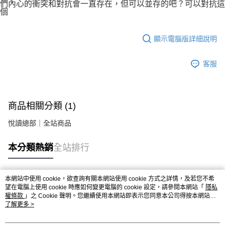
們內心的衝突和對抗會一直存在，但可以並存的吧？可以對抗這
個
顯示電腦版詳細說明
客服
商品相關分類 (1)
悅讀總部｜全站商品
本分類熱銷
全站排行
本網站中使用 cookie，欲查詢有關本網站使用 cookie 方式之詳情，及若您不希
熱門標籤
望在電腦上使用 cookie 時應如何變更電腦的 cookie 設定，請參閱本網站「
隱私
權條款
」之 Cookie 聲明。您繼續使用本網站即表示您同意本公司得按本網站使
用條款之 Cookie 聲明使用 cookie。
了解更多 >