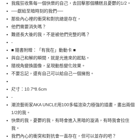
每筆NT$60，滿NT$499(含以上)免運費
我瘋狂收集每一個快樂的自己，去回擊那個糟糕且憂鬱的1/2。
──獻給至暗時刻的我們──
付款後7-11取貨
那些內心裡的衝突和對抗總是存在，
每筆NT$60，滿NT$499(含以上)免運費
他們需要消失嗎？
宅配
難道長大後的我，不是被他們完整的嗎？
每筆NT$100，滿NT$499(含以上)免運費
-
■ 隨書附贈：「有我在」動動卡 ■
與自己和解的瞬間，就是光進來的起點。
隨視角變換圖像，呈現動態變化效果。
不要忘記，還有自己可以給自己一個擁抱。
尺寸：10.7*8.6cm
-
潮流藝術家AKA UNCLE用100多幅渲染力極強的插畫，畫出兩個
1/2的我。
快樂的我，憂鬱的我，有時會進入黑暗的漩渦，有時我會拉住
我。
我們內心的衝突和對抗會一直存在，但可以並存的吧？