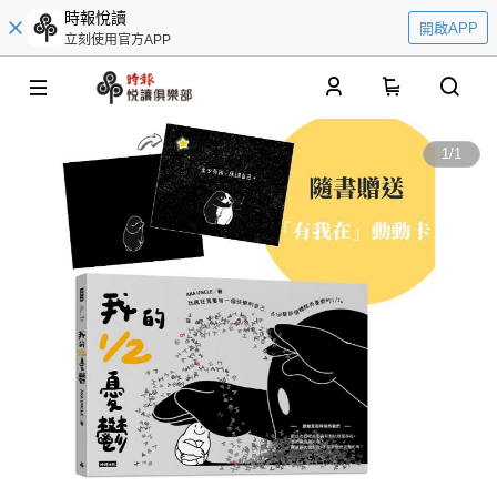
時報悅讀
開啟APP
立刻使用官方APP
0
1
/
1