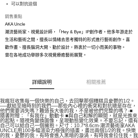
可以對抗這個
銷售重點
AKA Uncle
潮流藝術家、視覺設計師，「Hey & Bye」IP創作者。他多年游走於
生活和藝術之間，擅長以情緒去思考獨特的形式進行藝術創作。喜
歡作畫、擅長腦洞大開、勤於設計，熱衷於一切小而美的事物。
曾在各地成功舉辦多次視覺療癒藝術展覽。
詳細說明
相關推薦
我瘋狂收集每一個快樂的自己，去回擊那個糟糕且憂鬱的1/2。
──獻給至暗時刻的我們──那些內心裡的衝突和對抗總是存在，
他們需要消失嗎？難道長大後的我，不是被他們完整的嗎？-■
隨書附贈：「有我在」動動卡 ■與自己和解的瞬間，就是光進來
的起點。隨視角變換圖像，呈現動態變化效果。不要忘記，還有
自己可以給自己一個擁抱。尺寸：10.7*8.6cm-潮流藝術家AKA
UNCLE用100多幅渲染力極強的插畫，畫出兩個1/2的我。快樂
的我，憂鬱的我，有時會進入黑暗的漩渦，有時我會拉住我。我