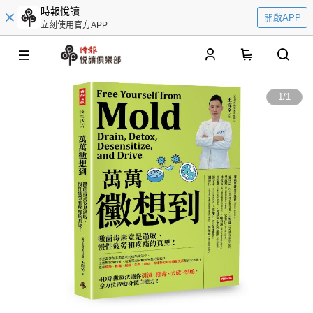
時報悅讀
開啟APP
立刻使用官方APP
0
1
/
1