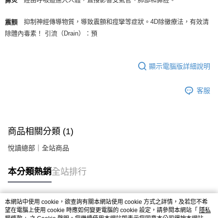
鼻炎
抑制神經傳導物質，導致震顫和痙攣等症狀。4D除黴療法，有效清
震顫
除體內毒素！ 引流（Drain）：預
顯示電腦版詳細說明
客服
商品相關分類 (1)
悅讀總部｜全站商品
本分類熱銷
全站排行
本網站中使用 cookie，欲查詢有關本網站使用 cookie 方式之詳情，及若您不希
熱門標籤
望在電腦上使用 cookie 時應如何變更電腦的 cookie 設定，請參閱本網站「
隱私