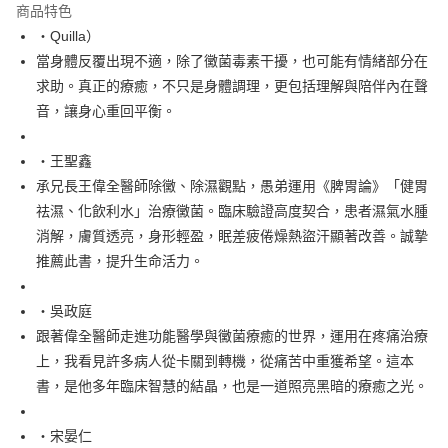
付款後全家取貨
商品特色
每筆NT$60，滿NT$499(含以上)免運費
‧Quilla）
當身體反覆出現不適，除了黴菌毒素干擾，也可能有情緒部分在
付款後7-11取貨
求助。真正的療癒，不只是身體調理，更包括理解與陪伴內在聲
每筆NT$60，滿NT$499(含以上)免運費
音，讓身心重回平衡。
宅配
每筆NT$100，滿NT$499(含以上)免運費
‧王聖鑫
承兄長王偉全醫師除黴、除濕觀點，愚弟運用《脾胃論》「健胃
祛濕、化飲利水」治療黴菌。臨床驗證高度契合，患者濕氣水腫
消解，膚質透亮，身形輕盈，眠差疲倦燥熱盜汗顯著改善。誠摯
推薦此書，提升生命活力。
‧吳政庭
跟著偉全醫師走進功能醫學與黴菌療癒的世界，運用在疼痛治療
上，我看見許多病人從卡關到轉機，從痛苦中重獲希望。這本
書，是他多年臨床智慧的結晶，也是一道照亮黑暗的療癒之光。
‧宋晏仁