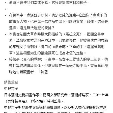
每筆NT$60，滿NT$499(含以上)免運費
命運不會使我們幸或不幸，它只是提供材料和種子。
付款後7-11取貨
在藝術中，命運既是題材，也是靈感的源泉--它塑造了畫筆下的
每筆NT$60，滿NT$499(含以上)免運費
故事與人物，也在每一幅作品中留下回應與質問：命運，究竟是
宅配
選擇，還是無法逃避的安排？
每筆NT$100，滿NT$499(含以上)免運費
本書從法國大革命時期大衛描繪的〈馬拉之死〉，揭開全書序
幕。革命家馬拉浸泡在浴缸中，已氣絕傷亡，他被寫信向他救助
的年輕女子所刺殺，胸口的血漬未乾，下垂的手上還握著鵝毛
筆，這些栩栩如生的描繪讓死亡成為永恆的定格。
接著是〈良心的覺醒〉，畫中一名女子正從情人的腿上起身，彷
彿打算終結這段關係，但貓兒卻在一旁玩弄籠中鳥，畫家藉此隱
晦地告訴觀畫者：「妳恐
銷售重點
中野京子
日本藝術史暢銷書作家，德國文學研究者、藝術評論家、二0一七年
《恐怖繪畫展》（怖??展）特別監修。
中野京子對於歷史與藝術的學識淵博，以及對人類心理擁有超群洞