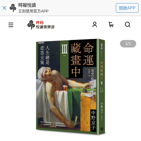
時報悅讀
開啟APP
立刻使用官方APP
0
1
/
1