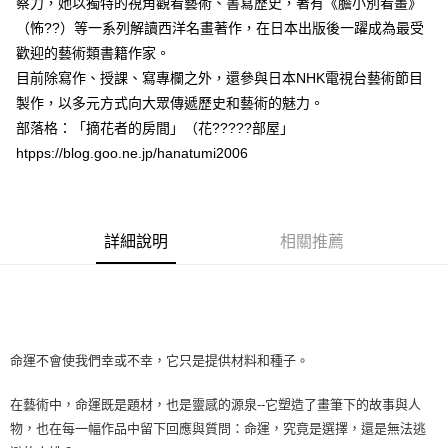
察力，她以獨特的視角觀看藝術、書寫歷史，著有《膽小別看畫》
（怖??）等一系列解讀西洋名畫著作，在日本出版後一躍成為最受
歡迎的藝術類書籍作家。
目前除寫作、授課、寫專欄之外，還參與日本NHK電視台藝術節目
製作，以多元方式向大眾傳遞歷史和藝術的魅力。
部落格：「摘花者的房間」（花?????部屋」
htpps://blog.goo.ne.jp/hanatumi2006
詳細說明
相關推薦
命運不會使我們幸或不幸，它只是提供材料和種子。
在藝術中，命運既是題材，也是靈感的源泉--它塑造了畫筆下的故事與人
物，也在每一幅作品中留下回應與質問：命運，究竟是選擇，還是無法逃