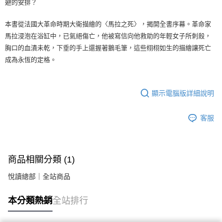
避的安排？
本書從法國大革命時期大衛描繪的〈馬拉之死〉，揭開全書序幕。革命家
馬拉浸泡在浴缸中，已氣絕傷亡，他被寫信向他救助的年輕女子所刺殺，
胸口的血漬未乾，下垂的手上還握著鵝毛筆，這些栩栩如生的描繪讓死亡
成為永恆的定格。
顯示電腦版詳細說明
客服
商品相關分類 (1)
悅讀總部｜全站商品
本分類熱銷
全站排行